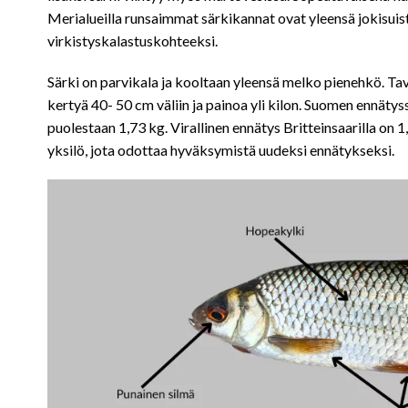
Merialueilla runsaimmat särkikannat ovat yleensä jokisuistoi
virkistyskalastuskohteeksi.
Särki on parvikala ja kooltaan yleensä melko pienehkö. Ta
kertyä 40- 50 cm väliin ja painoa yli kilon. Suomen ennäty
puolestaan 1,73 kg. Virallinen ennätys Britteinsaarilla on 
yksilö, jota odottaa hyväksymistä uudeksi ennätykseksi.