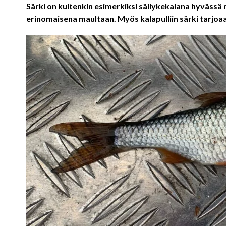
Särki on kuitenkin esimerkiksi säilykekalana hyväss
erinomaisena maultaan. Myös kalapulliin särki tarjoa