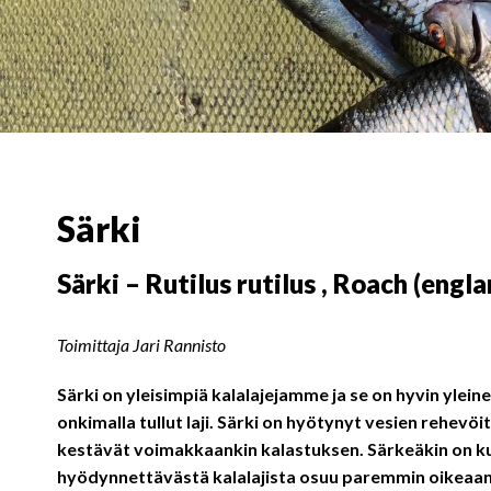
Särki
Särki – Rutilus rutilus , Roach (engla
Toimittaja Jari Rannisto
Särki on yleisimpiä kalalajejamme ja se on hyvin ylein
onkimalla tullut laji. Särki on hyötynyt vesien rehev
kestävät voimakkaankin kalastuksen. Särkeäkin on k
hyödynnettävästä kalalajista osuu paremmin oikeaan.