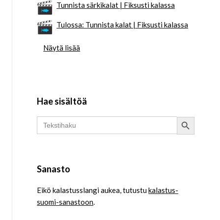
Tunnista särkikalat | Fiksusti kalassa
Tulossa: Tunnista kalat | Fiksusti kalassa
Näytä lisää
Hae sisältöä
Search Button
Search
for:
Sanasto
Eikö kalastusslangi aukea, tutustu
kalastus-
suomi-sanastoon
.