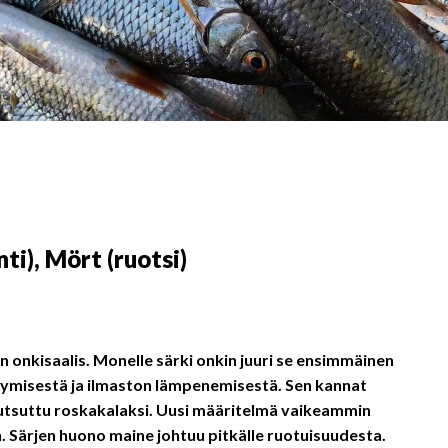
nti), Mört (ruotsi)
en onkisaalis. Monelle särki onkin juuri se ensimmäinen
öitymisestä ja ilmaston lämpenemisestä. Sen kannat
utsuttu roskakalaksi. Uusi määritelmä vaikeammin
 Särjen huono maine johtuu pitkälle ruotuisuudesta.