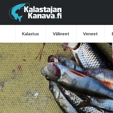
Kalastus
Välineet
Veneet
Elek
Kalastus
Välineet
Veneet