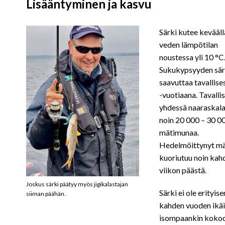
Lisääntyminen ja kasvu
Särki kutee kevääll
veden lämpötilan
noustessa yli 10 °C
Sukukypsyyden sär
saavuttaa tavallise
-vuotiaana. Tavallis
yhdessä naaraskala
noin 20 000 – 30 0
mätimunaa.
Hedelmöittynyt mä
kuoriutuu noin kah
viikon päästä.
Joskus särki päätyy myös jigikalastajan
Särki ei ole erityi
siiman päähän.
kahden vuoden ikäi
isompaankin kokoon