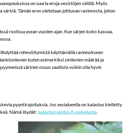
svunopeuksissa on suuria eroja vesistöjen välillä. Myös
a särkiä. Tämän eron oletetaan johtuvan ravinnosta, johon
eässä roolissa usean vuoden ajan. Kun särjen koko kasvaa,
nossa.
n kiihdyttää rehevöitymistä käyttämällä ravinnokseen
lanktonlevien kuten esimerkiksi sinilevien määrää ja
yynneissä särkien osuus saaliista voikin olla hyvin
skevia pyyntirajoituksia. Jos vesialueella on kalastus kielletty
rkeä. Nämä löydät:
kalastusrajoitus.fi-palvelusta
.