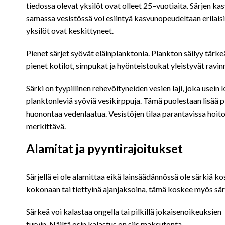
tiedossa olevat yksilöt ovat olleet 25–vuotiaita. Särjen ka
samassa vesistössä voi esiintyä kasvunopeudeltaan erilaisi
yksilöt ovat keskittyneet.
Pienet särjet syövät eläinplanktonia. Plankton säilyy tärk
pienet kotilot, simpukat ja hyönteistoukat yleistyvät ravin
Särki on tyypillinen rehevöityneiden vesien laji, joka usei
planktonleviä syöviä vesikirppuja. Tämä puolestaan lisää p
huonontaa vedenlaatua. Vesistöjen tilaa parantavissa hoitop
merkittävä.
Alamitat ja pyyntirajoitukset
Särjellä ei ole alamittaa eikä lainsäädännössä ole särkiä ko
kokonaan tai tiettyinä ajanjaksoina, tämä koskee myös sä
Särkeä voi kalastaa ongella tai pilkillä jokaisenoikeuksien
turvin. Näiltä osin kalastus on siis maksutonta.