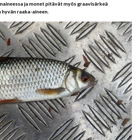
ä maineessa ja monet pitävät myös graavisärkeä
a hyvän raaka-aineen.