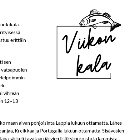
onkikala.
rityisessä
stuu erittäin
ti sen
t vatsapuolen
. Helpoimmin
li
ai vihreän
 on 12–13
koko maan aivan pohjoisinta Lappia lukuun ottamatta. Lähes
panjaa, Kreikkaa ja Portugalia lukuun ottamatta. Sisävesien
ana särkeä tavataan järvien lisäksi puroista ja lammista.