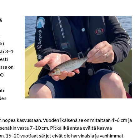
ä
.
ki
sti 3–4
esti
ssa on
00
ti
den
sen nopea kasvussaan. Vuoden ikäisenä se on mitaltaan 4–6 cm ja
senäkin vasta 7–10 cm. Pitkä ikä antaa eväitä kasvaa
. 15–20 vuotiaat särjet eivät ole harvinaisia ja vanhimmat