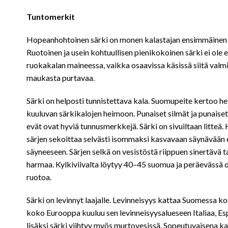
Tuntomerkit
Hopeanhohtoinen särki on monen kalastajan ensimmäinen 
Ruotoinen ja usein kohtuullisen pienikokoinen särki ei ole e
ruokakalan maineessa, vaikka osaavissa käsissä siitä valmi
maukasta purtavaa.
Särki on helposti tunnistettava kala. Suomupeite kertoo he
kuuluvan särkikalojen heimoon. Punaiset silmät ja punaise
evät ovat hyviä tunnusmerkkejä. Särki on sivuiltaan litteä
särjen sekoittaa selvästi isommaksi kasvavaan säynävään e
säyneeseen. Särjen selkä on vesistöstä riippuen sinertävä t
harmaa. Kylkiviivalta löytyy 40–45 suomua ja peräevässä
ruotoa.
Särki on levinnyt laajalle. Levinneisyys kattaa Suomessa 
koko Eurooppa kuuluu sen levinneisyysalueseen Italiaa, Es
lisäksi särki viihtyy myös murtovesissä. Sopeutuvaisena kal