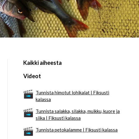
Kaikki aiheesta
Videot
Tunnista himotut lohikalat | Fiksusti
kalassa
Tunnista salakka, silakka, muikku, kuore ja
siika | Fiksusti kalassa
Tunnista petokalamme | Fiksusti kalassa