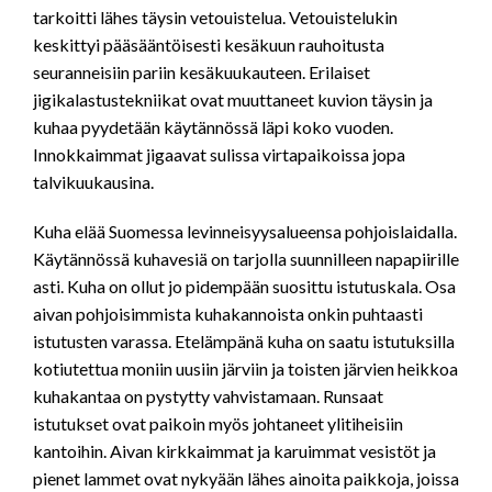
tarkoitti lähes täysin vetouistelua. Vetouistelukin
keskittyi pääsääntöisesti kesäkuun rauhoitusta
seuranneisiin pariin kesäkuukauteen. Erilaiset
jigikalastustekniikat ovat muuttaneet kuvion täysin ja
kuhaa pyydetään käytännössä läpi koko vuoden.
Innokkaimmat jigaavat sulissa virtapaikoissa jopa
talvikuukausina.
Kuha elää Suomessa levinneisyysalueensa pohjoislaidalla.
Käytännössä kuhavesiä on tarjolla suunnilleen napapiirille
asti. Kuha on ollut jo pidempään suosittu istutuskala. Osa
aivan pohjoisimmista kuhakannoista onkin puhtaasti
istutusten varassa. Etelämpänä kuha on saatu istutuksilla
kotiutettua moniin uusiin järviin ja toisten järvien heikkoa
kuhakantaa on pystytty vahvistamaan. Runsaat
istutukset ovat paikoin myös johtaneet ylitiheisiin
kantoihin. Aivan kirkkaimmat ja karuimmat vesistöt ja
pienet lammet ovat nykyään lähes ainoita paikkoja, joissa