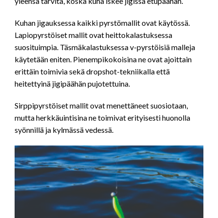
yleensä tarvita, koska kuha iskee jigissä etupäähän.
Kuhan jigauksessa kaikki pyrstömallit ovat käytössä.
Lapiopyrstöiset mallit ovat heittokalastuksessa
suosituimpia. Täsmäkalastuksessa v-pyrstöisiä malleja
käytetään eniten. Pienempikokoisina ne ovat ajoittain
erittäin toimivia sekä dropshot-tekniikalla että
heitettyinä jigipäähän pujotettuina.
Sirppipyrstöiset mallit ovat menettäneet suosiotaan,
mutta herkkäuintisina ne toimivat erityisesti huonolla
syönnillä ja kylmässä vedessä.