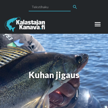
Search Button
Search
for:
Kuhan jigaus