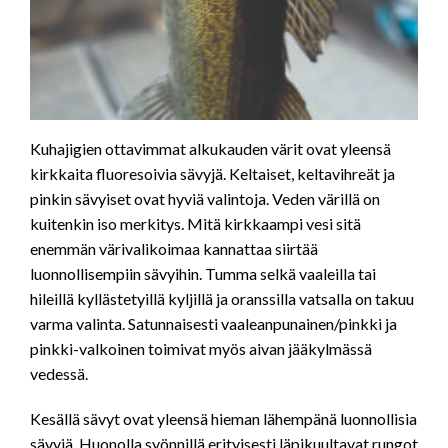
Kuhajigien ottavimmat alkukauden värit ovat yleensä
kirkkaita fluoresoivia sävyjä. Keltaiset, keltavihreät ja
pinkin sävyiset ovat hyviä valintoja. Veden värillä on
kuitenkin iso merkitys. Mitä kirkkaampi vesi sitä
enemmän värivalikoimaa kannattaa siirtää
luonnollisempiin sävyihin. Tumma selkä vaaleilla tai
hileillä kyllästetyillä kyljillä ja oranssilla vatsalla on takuu
varma valinta. Satunnaisesti vaaleanpunainen/pinkki ja
pinkki-valkoinen toimivat myös aivan jääkylmässä
vedessä.
Kesällä sävyt ovat yleensä hieman lähempänä luonnollisia
sävyjä. Huonolla syönnillä erityisesti läpikuultavat rungot