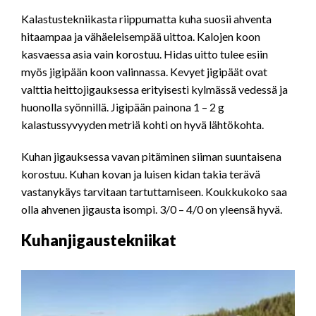
Kalastustekniikasta riippumatta kuha suosii ahventa
hitaampaa ja vähäeleisempää uittoa. Kalojen koon
kasvaessa asia vain korostuu. Hidas uitto tulee esiin
myös jigipään koon valinnassa. Kevyet jigipäät ovat
valttia heittojigauksessa erityisesti kylmässä vedessä ja
huonolla syönnillä. Jigipään painona 1 – 2 g
kalastussyvyyden metriä kohti on hyvä lähtökohta.
Kuhan jigauksessa vavan pitäminen siiman suuntaisena
korostuu. Kuhan kovan ja luisen kidan takia terävä
vastanykäys tarvitaan tartuttamiseen. Koukkukoko saa
olla ahvenen jigausta isompi. 3/0 – 4/0 on yleensä hyvä.
Kuhanjigaustekniikat