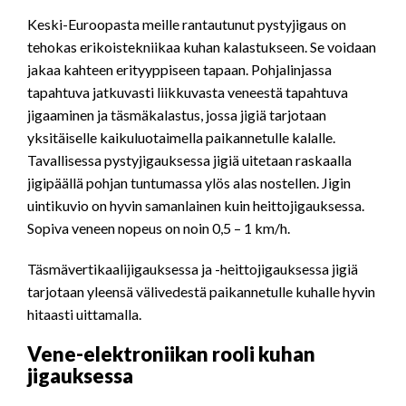
Keski-Euroopasta meille rantautunut pystyjigaus on
tehokas erikoistekniikaa kuhan kalastukseen. Se voidaan
jakaa kahteen erityyppiseen tapaan. Pohjalinjassa
tapahtuva jatkuvasti liikkuvasta veneestä tapahtuva
jigaaminen ja täsmäkalastus, jossa jigiä tarjotaan
yksitäiselle kaikuluotaimella paikannetulle kalalle.
Tavallisessa pystyjigauksessa jigiä uitetaan raskaalla
jigipäällä pohjan tuntumassa ylös alas nostellen. Jigin
uintikuvio on hyvin samanlainen kuin heittojigauksessa.
Sopiva veneen nopeus on noin 0,5 – 1 km/h.
Täsmävertikaalijigauksessa ja -heittojigauksessa jigiä
tarjotaan yleensä välivedestä paikannetulle kuhalle hyvin
hitaasti uittamalla.
Vene-elektroniikan rooli kuhan
jigauksessa