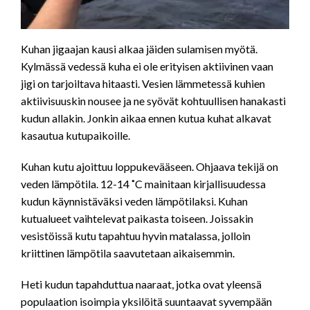
Kuhan jigaajan kausi alkaa jäiden sulamisen myötä.
Kylmässä vedessä kuha ei ole erityisen aktiivinen vaan
jigi on tarjoiltava hitaasti. Vesien lämmetessä kuhien
aktiivisuuskin nousee ja ne syövät kohtuullisen hanakasti
kudun allakin. Jonkin aikaa ennen kutua kuhat alkavat
kasautua kutupaikoille.
Kuhan kutu ajoittuu loppukevääseen. Ohjaava tekijä on
veden lämpötila. 12-14 ˚C mainitaan kirjallisuudessa
kudun käynnistäväksi veden lämpötilaksi. Kuhan
kutualueet vaihtelevat paikasta toiseen. Joissakin
vesistöissä kutu tapahtuu hyvin matalassa, jolloin
kriittinen lämpötila saavutetaan aikaisemmin.
Heti kudun tapahduttua naaraat, jotka ovat yleensä
populaation isoimpia yksilöitä suuntaavat syvempään