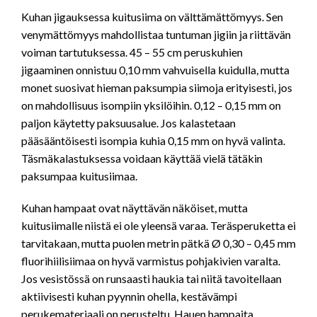
Kuhan jigauksessa kuitusiima on välttämättömyys. Sen
venymättömyys mahdollistaa tuntuman jigiin ja riittävän
voiman tartutuksessa. 45 – 55 cm peruskuhien
jigaaminen onnistuu 0,10 mm vahvuisella kuidulla, mutta
monet suosivat hieman paksumpia siimoja erityisesti, jos
on mahdollisuus isompiin yksilöihin. 0,12 – 0,15 mm on
paljon käytetty paksuusalue. Jos kalastetaan
pääsääntöisesti isompia kuhia 0,15 mm on hyvä valinta.
Täsmäkalastuksessa voidaan käyttää vielä tätäkin
paksumpaa kuitusiimaa.
Kuhan hampaat ovat näyttävän näköiset, mutta
kuitusiimalle niistä ei ole yleensä varaa. Teräsperuketta ei
tarvitakaan, mutta puolen metrin pätkä Ø 0,30 – 0,45 mm
fluorihiilisiimaa on hyvä varmistus pohjakivien varalta.
Jos vesistössä on runsaasti haukia tai niitä tavoitellaan
aktiivisesti kuhan pyynnin ohella, kestävämpi
perukemateriaali on perusteltu. Hauen hampaita