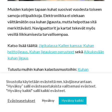
Muiden kalojen tapaan kuhat suosivat vuodesta toiseen
samoja ottipaikkoja. Elektroniikka ei olekaan
välttämätön osa kuhan jigausta, mutta helpottaa sitä
merkittävästi. Navigaattorit ja kartat tekevät myös
vesillä liikkumisesta turvallisempaa.
Katso lisää täältä:
Jigikalassa Kallen kanssa: Kuhan
heittojigaus
,
Kuhan jigauksen perusteet
sekä
Alkukevään
kuhan jigaus
Tutustu muihin kuhan kalastusmuotoihin:
Kuhan
vetouistelu
.
Sivustolla käytetään evästeitä mm. kävijäseurantaan.
"Hyväksy” sallii evästeasetuksista valitsemasi evästeet.
"Hyväksy kaikki" sallii kaikki evästeet.
Kirjoittaja
Jari Rannisto
on harrastanut kalastusta
Evästeasetukset
Hyväksy
Hyväksy kaikki
pikkupojasta asti. Suurimmat mielenkiinnon kohteet ovat
vetouistelu, jigikalastus, venekalastus, ahvenen ja kuhan