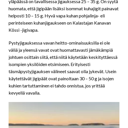
yläpäässä on tavallisessa jigauksessa 25 – 35 g. On syytä
huomata, että jigipään lisäksi isommat kuhajigit painavat
helposti 10 – 15 g. Hyvä vapa kuhan pohjalinja- eli
perinteiseen kuhanjigaukseen on Kalastajan Kanavan
Kössi -jigivapa.
Pystyjigauksessa vavan heitto-ominaisuuksilla ei ole
väliä ja yleensä vavat ovat huomattavasti jämäkämpiä
johtuen osittain siitä, että niitä käytetään keskityttäessä
isompien yksilöiden etsimiseen. Erityisesti
täsmäpystyjigauksen välineet saavat olla jykevät. Usein
käytettävät jigipäät ovat painoltaan 30 – 50 g ja isojen
kuhien tartuttaminen ei tahdo onnistua, jos yrittää
kevyellä vavalla.