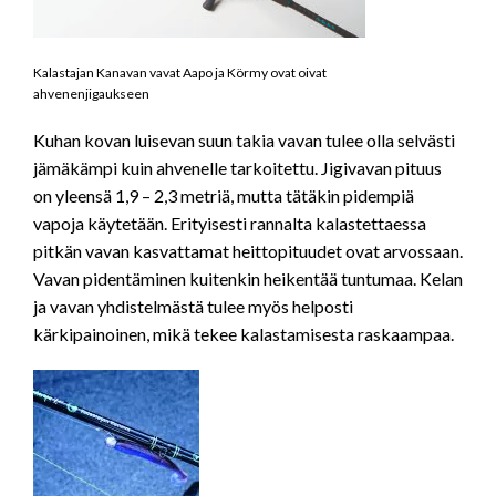
Kalastajan Kanavan vavat Aapo ja Körmy ovat oivat
ahvenenjigaukseen
Kuhan kovan luisevan suun takia vavan tulee olla selvästi
jämäkämpi kuin ahvenelle tarkoitettu. Jigivavan pituus
on yleensä 1,9 – 2,3 metriä, mutta tätäkin pidempiä
vapoja käytetään. Erityisesti rannalta kalastettaessa
pitkän vavan kasvattamat heittopituudet ovat arvossaan.
Vavan pidentäminen kuitenkin heikentää tuntumaa. Kelan
ja vavan yhdistelmästä tulee myös helposti
kärkipainoinen, mikä tekee kalastamisesta raskaampaa.