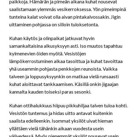
paikkoja. Hämärän ja pimeän aikana kuhat nousevat
saalistamaan ylemmäs vesikerroksessa. Yön pimeimpinä
tunteina kalat voivat olla aivan pintakalvossakin. Jigin
uittaminen pohjassa on silloin tuloksetonta.
Kuhan käytös ja olinpaikat jatkuvat hyvin
samankaltaisina alkusyksyyn asti. Iso muutos tapahtuu
kylmenevien öiden myötä. Vesistöjen
lämpökerrostuminen alkaa tasoittua ja kuhat tavoittaa
yhä useammin pohjasta penkkojen reunoista. Vaikka
talveen ja loppusyksyynkin on matkaa vielä runsaasti
kuhat aloittavat tankkaamisen. Käsillä onkin jigaajan
kannalta kauden toiseksi paras sesonki.
Kuhan ottihalukkuus hiipuu pikkuhiljaa talven tuloa kohti.
Vesistön tuntemus ja hidas uitto antavat kuitenkin
saalista edelleenkin. Isommat yksilöt uivat hieman
yllättäen vielä tähänkin aikaan vuodesta usein
välivedessä. Myös pienemmät yksilöt nousevat usein