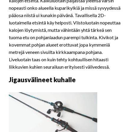
kalojen etsintä. Kaikuluotain paljastaa yleensä varsin
nopeasti onko alueella kuparikylkiä ja missä syvyydessä
pääosa niistä ui kunakin päivänä. Tavallisella 2D-
luotaimella etsintä käy helposti. Viistoluotain nopeuttaa
kalojen löytymistä, mutta vähintään yhtä tärkeä sen
tuoma etu on pohjanlaadun parempi tulkinta. Kivikot ja
kovemmat pohjan alueet erottuvat jopa kymmeniä
metrejä veneen sivuilta kirkkaampana pohjana.
Liveluotain taas on kuin tehty kohtuullisen hitaasti
liikkuvien kuhien seurailuun erityisesti välivedessä.
Jigausvälineet kuhalle