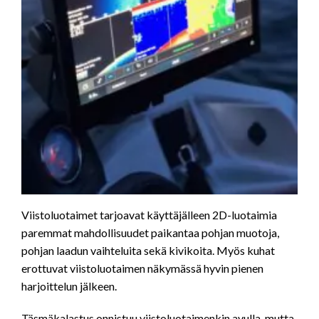
Viistoluotaimet tarjoavat käyttäjälleen 2D-luotaimia
paremmat mahdollisuudet paikantaa pohjan muotoja,
pohjan laadun vaihteluita sekä kivikoita. Myös kuhat
erottuvat viistoluotaimen näkymässä hyvin pienen
harjoittelun jälkeen.
Täsmäkalastus onnistuu viistoluotaimenkin avulla, mutta