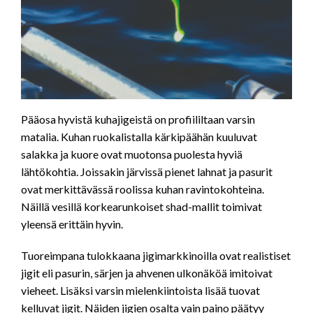
Pääosa hyvistä kuhajigeistä on profiililtaan varsin
matalia. Kuhan ruokalistalla kärkipäähän kuuluvat
salakka ja kuore ovat muotonsa puolesta hyviä
lähtökohtia. Joissakin järvissä pienet lahnat ja pasurit
ovat merkittävässä roolissa kuhan ravintokohteina.
Näillä vesillä korkearunkoiset shad-mallit toimivat
yleensä erittäin hyvin.
Tuoreimpana tulokkaana jigimarkkinoilla ovat realistiset
jigit eli pasurin, särjen ja ahvenen ulkonäköä imitoivat
vieheet. Lisäksi varsin mielenkiintoista lisää tuovat
kelluvat jigit. Näiden jigien osalta vain paino päätyy