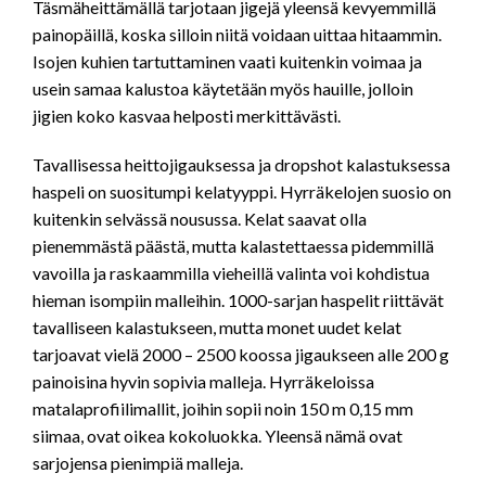
Täsmäheittämällä tarjotaan jigejä yleensä kevyemmillä
painopäillä, koska silloin niitä voidaan uittaa hitaammin.
Isojen kuhien tartuttaminen vaati kuitenkin voimaa ja
usein samaa kalustoa käytetään myös hauille, jolloin
jigien koko kasvaa helposti merkittävästi.
Tavallisessa heittojigauksessa ja dropshot kalastuksessa
haspeli on suositumpi kelatyyppi. Hyrräkelojen suosio on
kuitenkin selvässä nousussa. Kelat saavat olla
pienemmästä päästä, mutta kalastettaessa pidemmillä
vavoilla ja raskaammilla vieheillä valinta voi kohdistua
hieman isompiin malleihin. 1000-sarjan haspelit riittävät
tavalliseen kalastukseen, mutta monet uudet kelat
tarjoavat vielä 2000 – 2500 koossa jigaukseen alle 200 g
painoisina hyvin sopivia malleja. Hyrräkeloissa
matalaprofiilimallit, joihin sopii noin 150 m 0,15 mm
siimaa, ovat oikea kokoluokka. Yleensä nämä ovat
sarjojensa pienimpiä malleja.