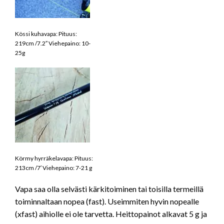
Kössi kuhavapa: Pituus:
219cm /7.2″ Viehepaino: 10-
25g
Körmy hyrräkelavapa: Pituus:
213cm /7′ Viehepaino: 7-21 g
Vapa saa olla selvästi kärkitoiminen tai toisilla termeillä
toiminnaltaan nopea (fast). Useimmiten hyvin nopealle
(xfast) aihiolle ei ole tarvetta. Heittopainot alkavat 5 g ja