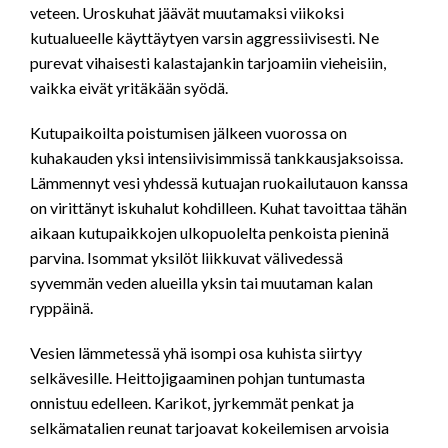
veteen. Uroskuhat jäävät muutamaksi viikoksi
kutualueelle käyttäytyen varsin aggressiivisesti. Ne
purevat vihaisesti kalastajankin tarjoamiin vieheisiin,
vaikka eivät yritäkään syödä.
Kutupaikoilta poistumisen jälkeen vuorossa on
kuhakauden yksi intensiivisimmissä tankkausjaksoissa.
Lämmennyt vesi yhdessä kutuajan ruokailutauon kanssa
on virittänyt iskuhalut kohdilleen. Kuhat tavoittaa tähän
aikaan kutupaikkojen ulkopuolelta penkoista pieninä
parvina. Isommat yksilöt liikkuvat välivedessä
syvemmän veden alueilla yksin tai muutaman kalan
ryppäinä.
Vesien lämmetessä yhä isompi osa kuhista siirtyy
selkävesille. Heittojigaaminen pohjan tuntumasta
onnistuu edelleen. Karikot, jyrkemmät penkat ja
selkämatalien reunat tarjoavat kokeilemisen arvoisia