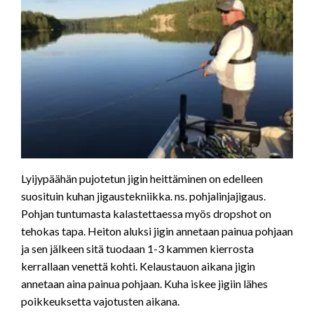
Lyijypäähän pujotetun jigin heittäminen on edelleen
suosituin kuhan jigaustekniikka. ns. pohjalinjajigaus.
Pohjan tuntumasta kalastettaessa myös dropshot on
tehokas tapa. Heiton aluksi jigin annetaan painua pohjaan
ja sen jälkeen sitä tuodaan 1-3 kammen kierrosta
kerrallaan venettä kohti. Kelaustauon aikana jigin
annetaan aina painua pohjaan. Kuha iskee jigiin lähes
poikkeuksetta vajotusten aikana.