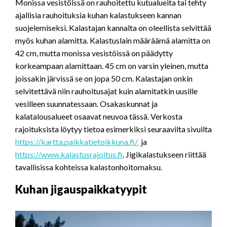
Monissa vesistöissä on rauhoitettu kutualueita tai tehty
ajallisia rauhoituksia kuhan kalastukseen kannan
suojelemiseksi. Kalastajan kannalta on oleellista selvittää
myös kuhan alamitta. Kalastuslain määräämä alamitta on
42 cm, mutta monissa vesistöissä on päädytty
korkeampaan alamittaan. 45 cm on varsin yleinen, mutta
joissakin järvissä se on jopa 50 cm. Kalastajan onkin
selvitettävä niin rauhoitusajat kuin alamitatkin uusille
vesilleen suunnatessaan. Osakaskunnat ja
kalatalousalueet osaavat neuvoa tässä. Verkosta
rajoituksista löytyy tietoa esimerkiksi seuraavilta sivuilta
https://kartta.paikkatietoikkuna.fi/
ja
https://www.kalastusrajoitus.fi
. Jigikalastukseen riittää
tavallisissa kohteissa kalastonhoitomaksu.
Kuhan jigauspaikkatyypit