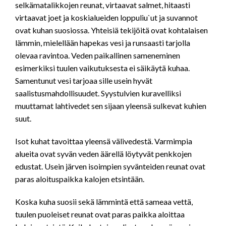
selkämatalikkojen reunat, virtaavat salmet, hitaasti
virtaavat joet ja koskialueiden loppuliu`ut ja suvannot
ovat kuhan suosiossa. Yhteisiä tekijöitä ovat kohtalaisen
lämmin, mielellään hapekas vesi ja runsaasti tarjolla
olevaa ravintoa. Veden paikallinen sameneminen
esimerkiksi tuulen vaikutuksesta ei säikäytä kuhaa.
Samentunut vesi tarjoaa sille usein hyvät
saalistusmahdollisuudet. Syystulvien kuravelliksi
muuttamat lahtivedet sen sijaan yleensä sulkevat kuhien
suut.
Isot kuhat tavoittaa yleensä välivedestä. Varmimpia
alueita ovat syvän veden äärellä löytyvät penkkojen
edustat. Usein järven isoimpien syvänteiden reunat ovat
paras aloituspaikka kalojen etsintään.
Koska kuha suosii sekä lämmintä että sameaa vettä,
tuulen puoleiset reunat ovat paras paikka aloittaa