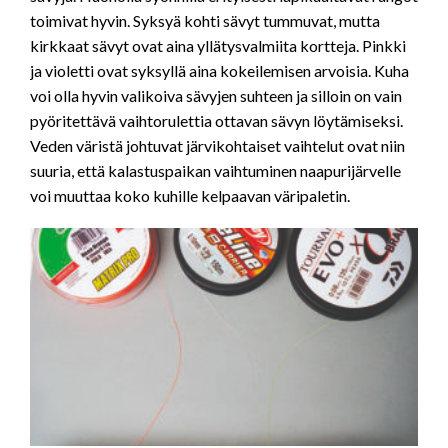
toimivat hyvin. Syksyä kohti sävyt tummuvat, mutta
kirkkaat sävyt ovat aina yllätysvalmiita kortteja. Pinkki
ja violetti ovat syksyllä aina kokeilemisen arvoisia. Kuha
voi olla hyvin valikoiva sävyjen suhteen ja silloin on vain
pyöritettävä vaihtorulettia ottavan sävyn löytämiseksi.
Veden väristä johtuvat järvikohtaiset vaihtelut ovat niin
suuria, että kalastuspaikan vaihtuminen naapurijärvelle
voi muuttaa koko kuhille kelpaavan väripaletin.