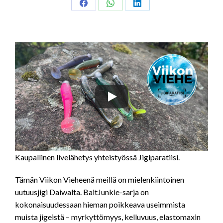
Share
Share
Share
on
on
on
Facebook
WhatsApp
LinkedIn
Kaupallinen livelähetys yhteistyössä Jigiparatiisi.
Tämän Viikon Vieheenä meillä on mielenkiintoinen
uutuusjigi Daiwalta. BaitJunkie-sarja on
kokonaisuudessaan hieman poikkeava useimmista
muista jigeistä – myrkyttömyys, kelluvuus, elastomaxin