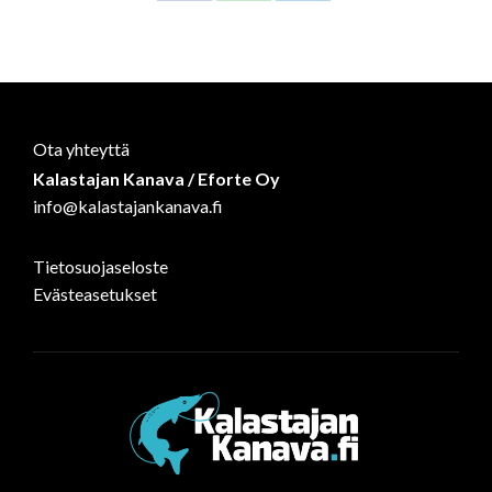
on
on
on
Facebook
WhatsApp
LinkedIn
Ota yhteyttä
Kalastajan Kanava / Eforte Oy
info@kalastajankanava.fi
Tietosuojaseloste
Evästeasetukset