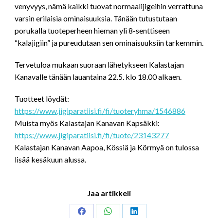
venyvyys, nämä kaikki tuovat normaalijigeihin verrattuna
varsin erilaisia ominaisuuksia. Tänään tutustutaan
porukalla tuoteperheen hieman yli 8-senttiseen
“kalajigiin” ja pureudutaan sen ominaisuuksiin tarkemmin.
Tervetuloa mukaan suoraan lähetykseen Kalastajan
Kanavalle tänään lauantaina 22.5. klo 18.00 alkaen.
Tuotteet löydät:
https://www.jigiparatiisi.fi/fi/tuoteryhma/1546886
Muista myös Kalastajan Kanavan Kapsäkki:
https://www.jigiparatiisi.fi/fi/tuote/23143277
Kalastajan Kanavan Aapoa, Kössiä ja Körmyä on tulossa
lisää kesäkuun alussa.
Jaa artikkeli
Share
Share
Share