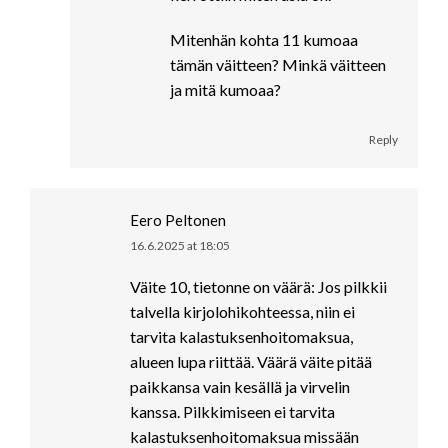
Mitenhän kohta 11 kumoaa
tämän väitteen? Minkä väitteen
ja mitä kumoaa?
Reply
Eero Peltonen
16.6.2025 at 18:05
says:
Väite 10, tietonne on väärä: Jos pilkkii
talvella kirjolohikohteessa, niin ei
tarvita kalastuksenhoitomaksua,
alueen lupa riittää. Väärä väite pitää
paikkansa vain kesällä ja virvelin
kanssa. Pilkkimiseen ei tarvita
kalastuksenhoitomaksua missään