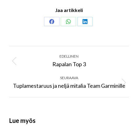
Jaa artikkeli
Share
Share
Share
on
on
on
Facebook
WhatsApp
LinkedIn
Post
navigation
EDELLINEN
Rapalan Top 3
Previous
post:
SEURAAVA
Tuplamestaruus ja neljä mitalia Team Garminille
Next
post:
Lue myös