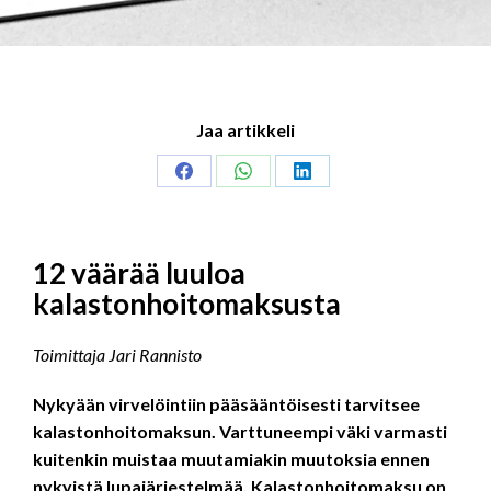
Jaa artikkeli
Share
Share
Share
on
on
on
Facebook
WhatsApp
LinkedIn
12 väärää luuloa
kalastonhoitomaksusta
Toimittaja Jari Rannisto
Nykyään virvelöintiin pääsääntöisesti tarvitsee
kalastonhoitomaksun. Varttuneempi väki varmasti
kuitenkin muistaa muutamiakin muutoksia ennen
nykyistä lupajärjestelmää. Kalastonhoitomaksu on