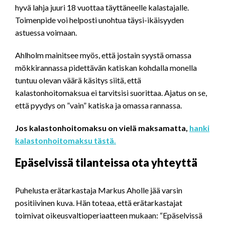
hyvä lahja juuri 18 vuottaa täyttäneelle kalastajalle.
Toimenpide voi helposti unohtua täysi-ikäisyyden
astuessa voimaan.
Ahlholm mainitsee myös, että jostain syystä omassa
mökkirannassa pidettävän katiskan kohdalla monella
tuntuu olevan väärä käsitys siitä, että
kalastonhoitomaksua ei tarvitsisi suorittaa. Ajatus on se,
että pyydys on ”vain” katiska ja omassa rannassa.
Jos kalastonhoitomaksu on vielä maksamatta,
hanki
kalastonhoitomaksu tästä.
Epäselvissä tilanteissa ota yhteyttä
Puhelusta erätarkastaja Markus Aholle jää varsin
positiivinen kuva. Hän toteaa, että erätarkastajat
toimivat oikeusvaltioperiaatteen mukaan: “Epäselvissä