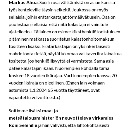
Markus Ahoa
. Suurin osa väittämistä on asian kanssa
työskenteleville täysin selkeitä. Joukossa on myös
sellaisia, joihin erätarkastajat törmäävät usein. Osa on
puolestaan sellaisia, että niitä kalastaja ei vain tule
ajatelleeksi. Tällainen on esimerkiksi henkilötodistuksen
pitäminen matkassa suoritetun kalastonhoitomaksun
tositteen lisäksi. Erätarkastajan on yksinkertaisesti
mahdotonta tietää, näytätkö omaa vai kaverilta lainattua
tositetta, jos henkilöllisyyttä ei varmisteta. Sama asia
pätee kalastajan ikään. Nuorempien kohdalla tämä
koskee 18 vuoden ikärajaa. Varttuneempien kanssa 70
vuoden ikäraja on oleellinen. (Ennen lain voimaan
astumista 1.1.2024 65 vuotta täyttäneet, ovat
vapautettu velvoitteesta.)
Soitimme lisäksi
maa- ja
metsätalousministeriön neuvotteleva virkamies
Roni Selénille
ja hän vahvisti, että lähtökohtaisesti