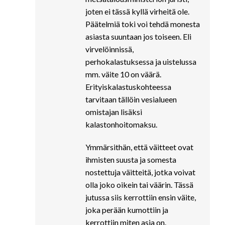
joten ei tässä kyllä virheitä ole.
Päätelmiä toki voi tehdä monesta
asiasta suuntaan jos toiseen. Eli
virvelöinnissä,
perhokalastuksessa ja uistelussa
mm. väite 10 on väärä.
Erityiskalastuskohteessa
tarvitaan tällöin vesialueen
omistajan lisäksi
kalastonhoitomaksu.
Ymmärsithän, että väitteet ovat
ihmisten suusta ja somesta
nostettuja väitteitä, jotka voivat
olla joko oikein tai väärin. Tässä
jutussa siis kerrottiin ensin väite,
joka perään kumottiin ja
kerrottiin miten asia on.