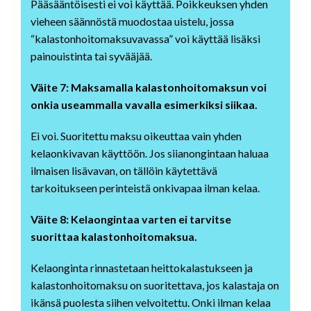
Pääsääntöisesti ei voi käyttää. Poikkeuksen yhden
vieheen säännöstä muodostaa uistelu, jossa
“kalastonhoitomaksuvavassa” voi käyttää lisäksi
painouistinta tai syvääjää.
Väite 7: Maksamalla kalastonhoitomaksun voi
onkia useammalla vavalla esimerkiksi siikaa.
Ei voi. Suoritettu maksu oikeuttaa vain yhden
kelaonkivavan käyttöön. Jos siianongintaan haluaa
ilmaisen lisävavan, on tällöin käytettävä
tarkoitukseen perinteistä onkivapaa ilman kelaa.
Väite 8: Kelaongintaa varten ei tarvitse
suorittaa kalastonhoitomaksua.
Kelaonginta rinnastetaan heittokalastukseen ja
kalastonhoitomaksu on suoritettava, jos kalastaja on
ikänsä puolesta siihen velvoitettu. Onki ilman kelaa