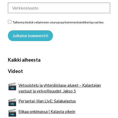
Verkkosivusto
Tallenna tiedot selaimeen seuraavaa kommentointikertaa varten.
Julkaise kommentti
Kaikki aiheesta
Videot
Vetouistelu ja yhtenäislupa-alueet – Kalastajan
vastuut ja velvollisuudet, Jakso 5
Perjantai-illan LivE: Salakalastus
Siikaa onkimassa | Kalasta oikein