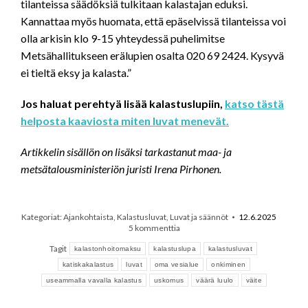
tilanteissa säädöksiä tulkitaan kalastajan eduksi.
Kannattaa myös huomata, että epäselvissä tilanteissa voi
olla arkisin klo 9-15 yhteydessä puhelimitse
Metsähallitukseen erälupien osalta 020 69 2424. Kysyvä
ei tieltä eksy ja kalasta.”
Jos haluat perehtyä lisää kalastuslupiin,
katso tästä
helposta kaaviosta miten luvat menevät.
Artikkelin sisällön on lisäksi tarkastanut maa- ja
metsätalousministeriön juristi Irena Pirhonen.
Kategoriat:
Ajankohtaista
,
Kalastusluvat
,
Luvat ja säännöt
12.6.2025
5 kommenttia
Tagit
kalastonhoitomaksu
kalastuslupa
kalastusluvat
katiskakalastus
luvat
oma vesialue
onkiminen
useammalla vavalla kalastus
uskomus
väärä luulo
väite