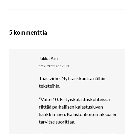
5 kommenttia
Jukka Airi
12.6.2025 at 17:30
says:
Taas virhe. Nyt tarkkuutta näihin
teksteihin.
“Väite 10: Erityiskalastuskohteissa
riittää paikallisen kalastusluvan
hankkiminen. Kalastonhoitomaksua ei
tarvitse suorittaa.