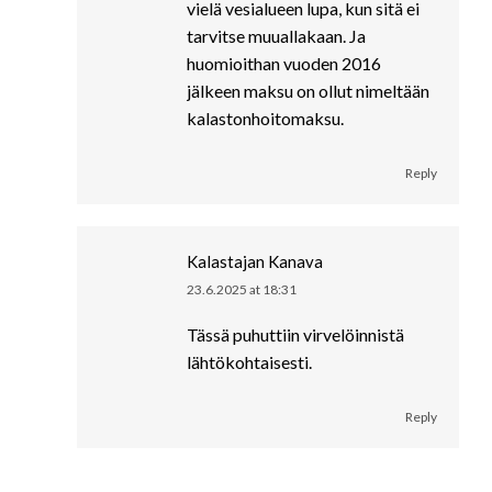
vielä vesialueen lupa, kun sitä ei
tarvitse muuallakaan. Ja
huomioithan vuoden 2016
jälkeen maksu on ollut nimeltään
kalastonhoitomaksu.
Reply
Kalastajan Kanava
23.6.2025 at 18:31
says:
Tässä puhuttiin virvelöinnistä
lähtökohtaisesti.
Reply