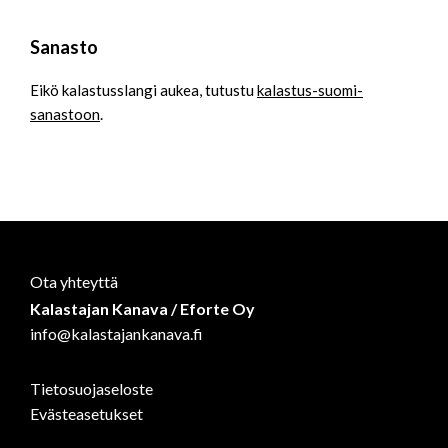
Sanasto
Eikö kalastusslangi aukea, tutustu
kalastus-suomi-
sanastoon
.
Ota yhteyttä
Kalastajan Kanava / Eforte Oy
info@kalastajankanava.fi
Tietosuojaseloste
Evästeasetukset