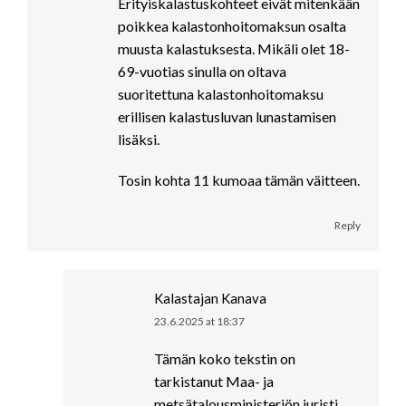
Erityiskalastuskohteet eivät mitenkään
poikkea kalastonhoitomaksun osalta
muusta kalastuksesta. Mikäli olet 18-
69-vuotias sinulla on oltava
suoritettuna kalastonhoitomaksu
erillisen kalastusluvan lunastamisen
lisäksi.
Tosin kohta 11 kumoaa tämän väitteen.
Reply
Kalastajan Kanava
23.6.2025 at 18:37
says:
Tämän koko tekstin on
tarkistanut Maa- ja
metsätalousministeriön juristi,