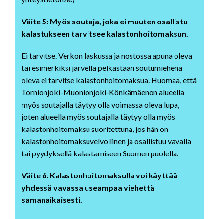
Väite 5: Myös soutaja, joka ei muuten osallistu
kalastukseen tarvitsee kalastonhoitomaksun.
Ei tarvitse. Verkon laskussa ja nostossa apuna oleva
tai esimerkiksi järvellä pelkästään soutumiehenä
oleva ei tarvitse kalastonhoitomaksua. Huomaa, että
Tornionjoki-Muonionjoki-Könkämäenon alueella
myös soutajalla täytyy olla voimassa oleva lupa,
joten alueella myös soutajalla täytyy olla myös
kalastonhoitomaksu suoritettuna, jos hän on
kalastonhoitomaksuvelvollinen ja osallistuu vavalla
tai pyydyksellä kalastamiseen Suomen puolella.
Väite 6: Kalastonhoitomaksulla voi käyttää
yhdessä vavassa useampaa viehettä
samanaikaisesti.