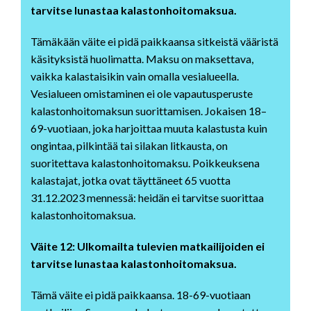
tarvitse lunastaa kalastonhoitomaksua.
Tämäkään väite ei pidä paikkaansa sitkeistä vääristä
käsityksistä huolimatta. Maksu on maksettava,
vaikka kalastaisikin vain omalla vesialueella.
Vesialueen omistaminen ei ole vapautusperuste
kalastonhoitomaksun suorittamisen. Jokaisen 18–
69-vuotiaan, joka harjoittaa muuta kalastusta kuin
ongintaa, pilkintää tai silakan litkausta, on
suoritettava kalastonhoitomaksu. Poikkeuksena
kalastajat, jotka ovat täyttäneet 65 vuotta
31.12.2023 mennessä: heidän ei tarvitse suorittaa
kalastonhoitomaksua.
Väite 12: Ulkomailta tulevien matkailijoiden ei
tarvitse lunastaa kalastonhoitomaksua.
Tämä väite ei pidä paikkaansa. 18-69-vuotiaan