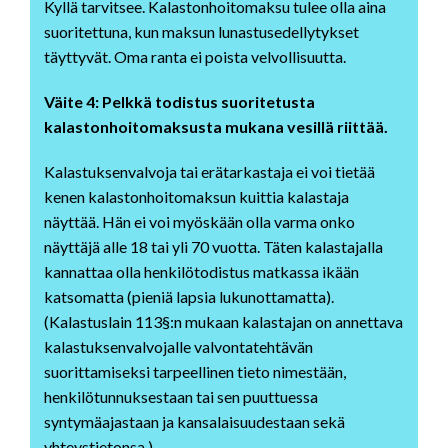
Kyllä tarvitsee. Kalastonhoitomaksu tulee olla aina
suoritettuna, kun maksun lunastusedellytykset
täyttyvät. Oma ranta ei poista velvollisuutta.
Väite 4: Pelkkä todistus suoritetusta
kalastonhoitomaksusta mukana vesillä riittää.
Kalastuksenvalvoja tai erätarkastaja ei voi tietää
kenen kalastonhoitomaksun kuittia kalastaja
näyttää. Hän ei voi myöskään olla varma onko
näyttäjä alle 18 tai yli 70 vuotta. Täten kalastajalla
kannattaa olla henkilötodistus matkassa ikään
katsomatta (pieniä lapsia lukunottamatta).
(Kalastuslain 113§:n mukaan kalastajan on annettava
kalastuksenvalvojalle valvontatehtävän
suorittamiseksi tarpeellinen tieto nimestään,
henkilötunnuksestaan tai sen puuttuessa
syntymäajastaan ja kansalaisuudestaan sekä
yhteystietonsa.)