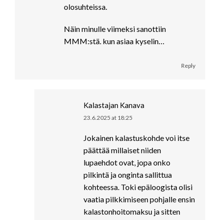
olosuhteissa.
Näin minulle viimeksi sanottiin
MMM:stä. kun asiaa kyselin…
Reply
Kalastajan Kanava
23.6.2025 at 18:25
says:
Jokainen kalastuskohde voi itse
päättää millaiset niiden
lupaehdot ovat, jopa onko
pilkintä ja onginta sallittua
kohteessa. Toki epäloogista olisi
vaatia pilkkimiseen pohjalle ensin
kalastonhoitomaksu ja sitten