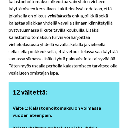
kalastonhoitomaksu oikeuttaa vain yhden vieheen
käyttämiseen kerrallaan. Lakitekstissä todetaan, että
jokaisella on oikeus
veloituksetta
onkia, pilkkiä sekä
kalastaa silakkaa yhdellä vavalla siimaan kiinnitetyillä
pystysuunnassa liikuteltavilla koukuilla. Lisäksi
kalastonhoitomaksun turvin voi harjoittaa
viehekalastusta yhdellä vavalla, kelalla ja vieheellä,
sellaisella poikkeuksella, että vetouistelussa saa käyttää
samassa siimassa lisäksi yhtä painouistinta tai syvääjää.
Täten myös usealla perholla kalastamiseen tarvitsee olla
vesialueen omistajan lupa.
12 väitettä:
Väite 1: Kalastonhoitomaksu on voimassa
vuoden eteenpäin.
Kalastonhoitomaksu hankitaan joko yhdelle