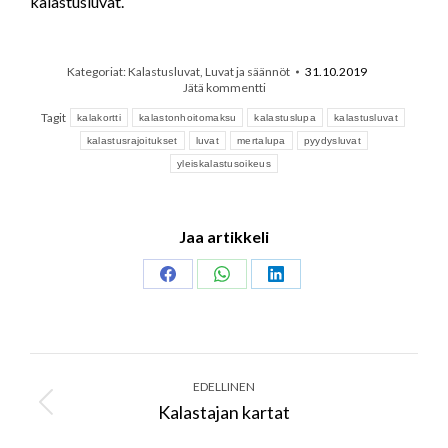
kalastusluvat.
Kategoriat:
Kalastusluvat
,
Luvat ja säännöt
31.10.2019
Jätä kommentti
Tagit
kalakortti
kalastonhoitomaksu
kalastuslupa
kalastusluvat
kalastusrajoitukset
luvat
mertalupa
pyydysluvat
yleiskalastusoikeus
Jaa artikkeli
Share
Share
Share
on
on
on
Facebook
WhatsApp
LinkedIn
Post
navigation
EDELLINEN
Kalastajan kartat
Previous
post: