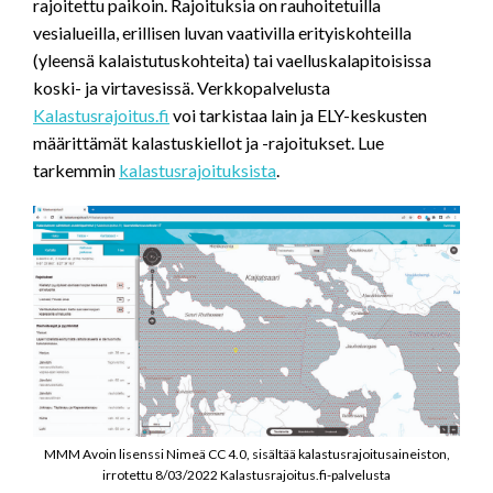
rajoitettu paikoin. Rajoituksia on rauhoitetuilla
vesialueilla, erillisen luvan vaativilla erityiskohteilla
(yleensä kalaistutuskohteita) tai vaelluskalapitoisissa
koski- ja virtavesissä. Verkkopalvelusta
Kalastusrajoitus.fi
voi tarkistaa lain ja ELY-keskusten
määrittämät kalastuskiellot ja -rajoitukset. Lue
tarkemmin
kalastusrajoituksista
.
MMM Avoin lisenssi Nimeä CC 4.0, sisältää kalastusrajoitusaineiston,
irrotettu 8/03/2022 Kalastusrajoitus.fi-palvelusta