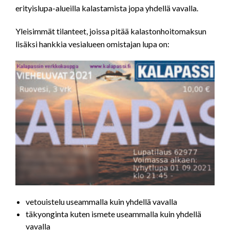
erityislupa-alueilla kalastamista jopa yhdellä vavalla.
Yleisimmät tilanteet, joissa pitää kalastonhoitomaksun
lisäksi hankkia vesialueen omistajan lupa on:
vetouistelu useammalla kuin yhdellä vavalla
täkyonginta kuten ismete useammalla kuin yhdellä
vavalla