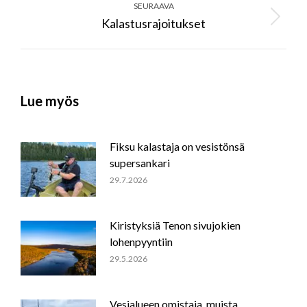
SEURAAVA
Kalastusrajoitukset
Next
post:
Lue myös
Fiksu kalastaja on vesistönsä
supersankari
29.7.2026
Kiristyksiä Tenon sivujokien
lohenpyyntiin
29.5.2026
Vesialueen omistaja, muista