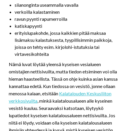
siianonginta useammalla vavalla
verkoilla kalastaminen
ravun pyynti rapumerroilla
katiskapyynti
erityislupakohde, jossa kaikkien pitää maksaa
lisämaksu kalastuksesta, tyypillisimmin paikkoja,
joissa on tehty esim. kirjolohi-istutuksia tai
virtavesikohteita
Nämä luvat löytää yleensä kyseisen vesialueen
omistajien nettisivuilta, mutta tiedon etsiminen voi olla
hieman haasteellista. Tässä on ohje kuinka asian kanssa
kannattaa edetä. Kun tiedossa on vesistö, jonne ollaan
menossa kalaan, etsitään
Kalatalouden Keskusliiton
verkkosivuilta
, minkä kalatalousalueen alle kyseinen
vesistö kuuluu. Seuraavaksi katsotaan, löytyykö
lupatiedot kyseisen kalatalousalueen nettisivuilta. Jos
niitä ei löydy, voidaan olla kyseisen kalatalousalueen
ihmisiin yhteydessä ja kysyä, mistä kyseisen vesistön