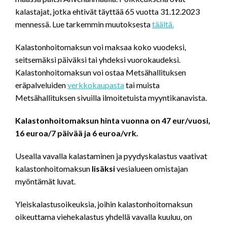
kalastajat, jotka ehtivät täyttää 65 vuotta 31.12.2023
mennessä. Lue tarkemmin muutoksesta
täältä.
Kalastonhoitomaksun voi maksaa koko vuodeksi,
seitsemäksi päiväksi tai yhdeksi vuorokaudeksi.
Kalastonhoitomaksun voi ostaa Metsähallituksen
eräpalveluiden
verkkokaupasta
tai muista
Metsähallituksen sivuilla ilmoitetuista myyntikanavista.
Kalastonhoitomaksun hinta vuonna on 47 eur/vuosi,
16 euroa/7 päivää ja 6 euroa/vrk.
Usealla vavalla kalastaminen ja pyydyskalastus vaativat
kalastonhoitomaksun
lisäksi
vesialueen omistajan
myöntämät luvat.
Yleiskalastusoikeuksia, joihin kalastonhoitomaksun
oikeuttama viehekalastus yhdellä vavalla kuuluu, on