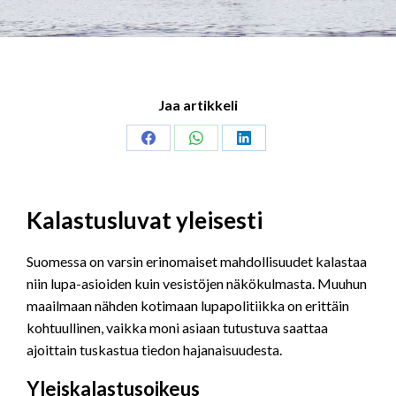
Jaa artikkeli
Share
Share
Share
on
on
on
Facebook
WhatsApp
LinkedIn
Kalastusluvat yleisesti
Suomessa on varsin erinomaiset mahdollisuudet kalastaa
niin lupa-asioiden kuin vesistöjen näkökulmasta. Muuhun
maailmaan nähden kotimaan lupapolitiikka on erittäin
kohtuullinen, vaikka moni asiaan tutustuva saattaa
ajoittain tuskastua tiedon hajanaisuudesta.
Yleiskalastusoikeus