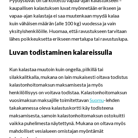
Pyydysluvat on tarkoitettu vapaa-ajan kalastukseen –
kaupallisen kalastuksen luvat myönnetään erikseen ja
vapaa-ajan kalastaja ei saa muutenkaan myydä kalaa
kuin vähäisen määrän (alle 100 kg) vuodessa ja vain
yksityishenkilöille. Huomaa, että ravustukseen tarvitaan
lähes poikkeuksetta erikseen mertalupa tai ravustuslupa.
Luvan todistaminen kalareissulla
Kun kalastaa muutoin kuin ongella, pilkillä tai
silakkalitkalla, mukana on lain mukaisesti oltava todistus
kalastonhoitomaksun maksamisesta ja myös
henkilöllisyys on voitava todistaa. Kalastonhoitomaksun
vuosimaksun maksajille toimitettavan
Suomu
-lehden
takakannessa oleva kalastuskortti käy todisteena
maksamisesta, samoin kalastonhoitomaksun ostokuitti
vaikka puhelimesta näytettynä. Mukana on oltava myös
mahdolliset vesialueen omistajan myöntämät