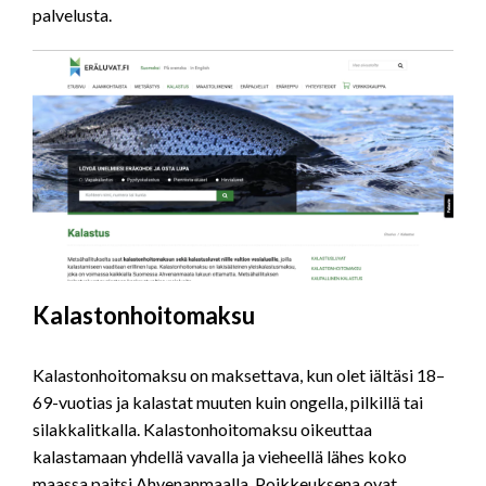
palvelusta.
Kalastonhoitomaksu
Kalastonhoitomaksu on maksettava, kun olet iältäsi 18–
69-vuotias ja kalastat muuten kuin ongella, pilkillä tai
silakkalitkalla. Kalastonhoitomaksu oikeuttaa
kalastamaan yhdellä vavalla ja vieheellä lähes koko
maassa paitsi Ahvenanmaalla. Poikkeuksena ovat