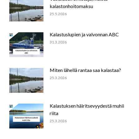
kalastonhoitomaksu
25.5.2026
Kalastuslupien ja valvonnan ABC
31.3.2026
Miten lähellä rantaa saa kalastaa?
25.3.2026
Kalastuksen häiritsevyydestä muhii
riita
25.3.2026