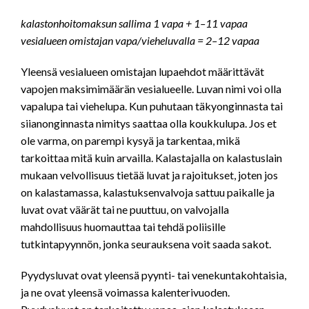
kalastonhoitomaksun sallima 1 vapa + 1–11 vapaa
vesialueen omistajan vapa/vieheluvalla = 2–12 vapaa
Yleensä vesialueen omistajan lupaehdot määrittävät
vapojen maksimimäärän vesialueelle. Luvan nimi voi olla
vapalupa tai viehelupa. Kun puhutaan täkyonginnasta tai
siianonginnasta nimitys saattaa olla koukkulupa. Jos et
ole varma, on parempi kysyä ja tarkentaa, mikä
tarkoittaa mitä kuin arvailla. Kalastajalla on kalastuslain
mukaan velvollisuus tietää luvat ja rajoitukset, joten jos
on kalastamassa, kalastuksenvalvoja sattuu paikalle ja
luvat ovat väärät tai ne puuttuu, on valvojalla
mahdollisuus huomauttaa tai tehdä poliisille
tutkintapyynnön, jonka seurauksena voit saada sakot.
Pyydysluvat ovat yleensä pyynti- tai venekuntakohtaisia,
ja ne ovat yleensä voimassa kalenterivuoden.