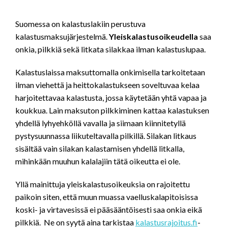
Suomessa on kalastuslakiin perustuva
kalastusmaksujärjestelmä.
Yleiskalastusoikeudella
saa
onkia, pilkkiä sekä litkata silakkaa ilman kalastuslupaa.
Kalastuslaissa maksuttomalla onkimisella tarkoitetaan
ilman viehettä ja heittokalastukseen soveltuvaa kelaa
harjoitettavaa kalastusta, jossa käytetään yhtä vapaa ja
koukkua. Lain maksuton pilkkiminen kattaa kalastuksen
yhdellä lyhyehköllä vavalla ja siimaan kiinnitetyllä
pystysuunnassa liikuteltavalla pilkillä. Silakan litkaus
sisältää vain silakan kalastamisen yhdellä litkalla,
mihinkään muuhun kalalajiin tätä oikeutta ei ole.
Yllä mainittuja yleiskalastusoikeuksia on rajoitettu
paikoin siten, että muun muassa vaelluskalapitoisissa
koski- ja virtavesissä ei pääsääntöisesti saa onkia eikä
pilkkiä. Ne on syytä aina tarkistaa
kalastusrajoitus.fi
-