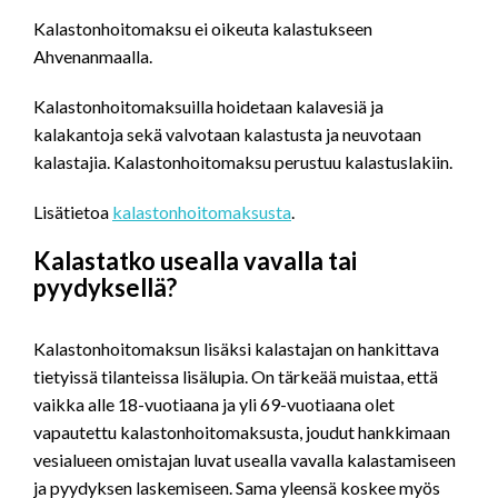
Kalastonhoitomaksu ei oikeuta kalastukseen
Ahvenanmaalla.
Kalastonhoitomaksuilla hoidetaan kalavesiä ja
kalakantoja sekä valvotaan kalastusta ja neuvotaan
kalastajia. Kalastonhoitomaksu perustuu kalastuslakiin.
Lisätietoa
kalastonhoitomaksusta
.
Kalastatko usealla vavalla tai
pyydyksellä?
Kalastonhoitomaksun lisäksi kalastajan on hankittava
tietyissä tilanteissa lisälupia. On tärkeää muistaa, että
vaikka alle 18-vuotiaana ja yli 69-vuotiaana olet
vapautettu kalastonhoitomaksusta, joudut hankkimaan
vesialueen omistajan luvat usealla vavalla kalastamiseen
ja pyydyksen laskemiseen. Sama yleensä koskee myös