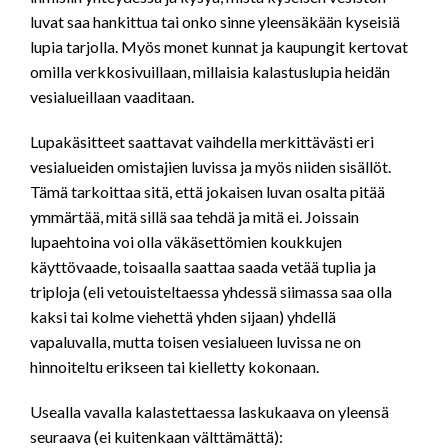
luvat saa hankittua tai onko sinne yleensäkään kyseisiä
lupia tarjolla. Myös monet kunnat ja kaupungit kertovat
omilla verkkosivuillaan, millaisia kalastuslupia heidän
vesialueillaan vaaditaan.
Lupakäsitteet saattavat vaihdella merkittävästi eri
vesialueiden omistajien luvissa ja myös niiden sisällöt.
Tämä tarkoittaa sitä, että jokaisen luvan osalta pitää
ymmärtää, mitä sillä saa tehdä ja mitä ei. Joissain
lupaehtoina voi olla väkäsettömien koukkujen
käyttövaade, toisaalla saattaa saada vetää tuplia ja
triploja (eli vetouisteltaessa yhdessä siimassa saa olla
kaksi tai kolme viehettä yhden sijaan) yhdellä
vapaluvalla, mutta toisen vesialueen luvissa ne on
hinnoiteltu erikseen tai kielletty kokonaan.
Usealla vavalla kalastettaessa laskukaava on yleensä
seuraava (ei kuitenkaan välttämättä):