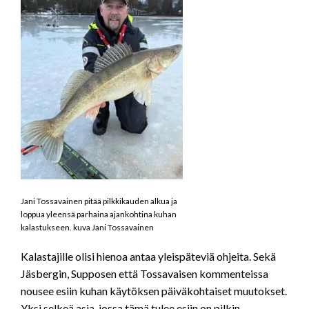
Jani Tossavainen pitää pilkkikauden alkua ja
loppua yleensä parhaina ajankohtina kuhan
kalastukseen. kuva Jani Tossavainen
Kalastajille olisi hienoa antaa yleispäteviä ohjeita. Sekä
Jäsbergin, Supposen että Tossavaisen kommenteissa
nousee esiin kuhan käytöksen päiväkohtaiset muutokset.
Yksi selkeä asia, jossa tämä tulee esiin on pilkin