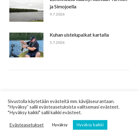
ja Simojoella
9.7.2026
Kuhan uistelupaikat kartalla
5.7.2026
Kysy ja kommentoi
Sivustolla käytetään evästeitä mm. kävijäseurantaan.
"Hyväksy” sallii evästeasetuksista valitsemasi evästeet.
"Hyväksy kaikki" sallii kaikki evästeet.
Sähköpostiosoitettasi ei näytetä julkisesti. Pakolliset tiedot on merkattu
*
Kommentti
Evästeasetukset
Hyväksy
Hyväksy kaikki