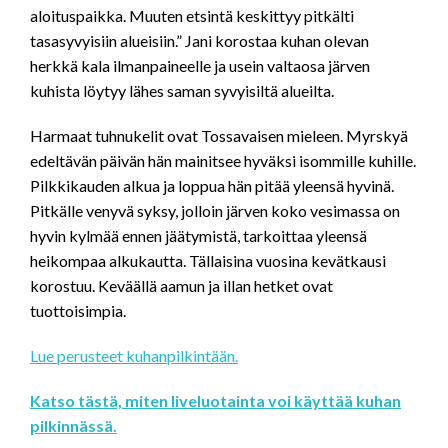
aloituspaikka. Muuten etsintä keskittyy pitkälti
tasasyvyisiin alueisiin.” Jani korostaa kuhan olevan
herkkä kala ilmanpaineelle ja usein valtaosa järven
kuhista löytyy lähes saman syvyisiltä alueilta.
Harmaat tuhnukelit ovat Tossavaisen mieleen. Myrskyä
edeltävän päivän hän mainitsee hyväksi isommille kuhille.
Pilkkikauden alkua ja loppua hän pitää yleensä hyvinä.
Pitkälle venyvä syksy, jolloin järven koko vesimassa on
hyvin kylmää ennen jäätymistä, tarkoittaa yleensä
heikompaa alkukautta. Tällaisina vuosina kevätkausi
korostuu. Keväällä aamun ja illan hetket ovat
tuottoisimpia.
Lue perusteet kuhanpilkintään.
Katso tästä, miten liveluotainta voi käyttää kuhan
pilkinnässä.