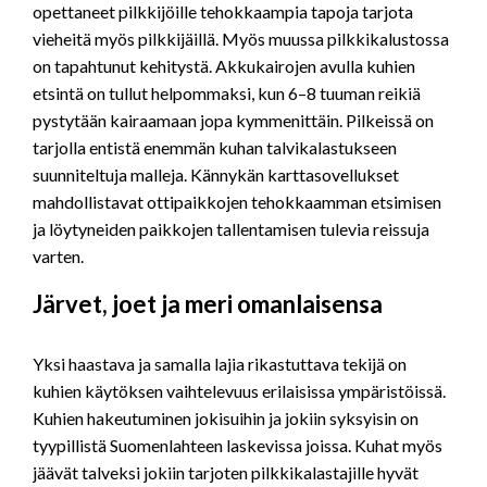
opettaneet pilkkijöille tehokkaampia tapoja tarjota
vieheitä myös pilkkijäillä. Myös muussa pilkkikalustossa
on tapahtunut kehitystä. Akkukairojen avulla kuhien
etsintä on tullut helpommaksi, kun 6–8 tuuman reikiä
pystytään kairaamaan jopa kymmenittäin. Pilkeissä on
tarjolla entistä enemmän kuhan talvikalastukseen
suunniteltuja malleja. Kännykän karttasovellukset
mahdollistavat ottipaikkojen tehokkaamman etsimisen
ja löytyneiden paikkojen tallentamisen tulevia reissuja
varten.
Järvet, joet ja meri omanlaisensa
Yksi haastava ja samalla lajia rikastuttava tekijä on
kuhien käytöksen vaihtelevuus erilaisissa ympäristöissä.
Kuhien hakeutuminen jokisuihin ja jokiin syksyisin on
tyypillistä Suomenlahteen laskevissa joissa. Kuhat myös
jäävät talveksi jokiin tarjoten pilkkikalastajille hyvät