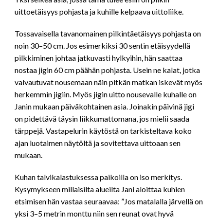
uittoetäisyys pohjasta ja kuhille kelpaava uittoliike.
Tossavaisella tavanomainen pilkintäetäisyys pohjasta on
noin 30–50 cm. Jos esimerkiksi 30 sentin etäisyydellä
pilkkiminen johtaa jatkuvasti hylkyihin, hän saattaa
nostaa jigin 60 cm päähän pohjasta. Usein ne kalat, jotka
vaivautuvat nousemaan näin pitkän matkan iskevät myös
herkemmin jigiin. Myös jigin uitto nousevalle kuhalle on
Janin mukaan päiväkohtainen asia. Joinakin päivinä jigi
on pidettävä täysin liikkumattomana, jos mielii saada
tärppejä. Vastapelurin käytöstä on tarkisteltava koko
ajan luotaimen näytöltä ja sovitettava uittoaan sen
mukaan.
Kuhan talvikalastuksessa paikoilla on iso merkitys.
Kysymykseen millaisilta alueilta Jani aloittaa kuhien
etsimisen hän vastaa seuraavaa: ”Jos matalalla järvellä on
yksi 3–5 metrin monttu niin sen reunat ovat hyvä