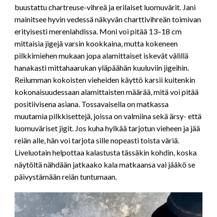
buustattu chartreuse-vihreä ja erilaiset luomuvärit. Jani
mainitsee hyvin vedessä näkyvän charttivihreän toimivan
erityisesti merenlahdissa. Moni voi pitää 13–18 cm
mittaisia jigejä varsin kookkaina, mutta kokeneen
pilkkimiehen mukaan jopa alamittaiset iskevät välillä
hanakasti mittahaarukan yläpäähän kuuluviin jigeihin.
Reilumman kokoisten vieheiden käyttö karsii kuitenkin
kokonaisuudessaan alamittaisten määrää, mitä voi pitää
positiivisena asiana. Tossavaisella on matkassa
muutamia pilkkisettejä, joissa on valmiina sekä ärsy- että
luomuväriset jigit. Jos kuha hylkää tarjotun vieheen ja jää
reiän alle, hän voi tarjota sille nopeasti toista väriä.
Liveluotain helpottaa kalastusta tässäkin kohdin, koska
näytöltä nähdään jatkaako kala matkaansa vai jääkö se
päivystämään reiän tuntumaan.