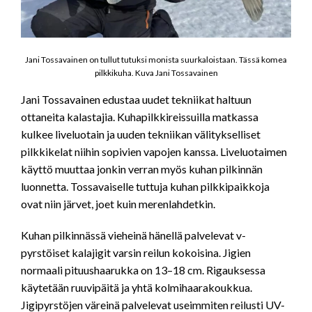
Jani Tossavainen on tullut tutuksi monista suurkaloistaan. Tässä komea
pilkkikuha. Kuva Jani Tossavainen
Jani Tossavainen edustaa uudet tekniikat haltuun
ottaneita kalastajia. Kuhapilkkireissuilla matkassa
kulkee liveluotain ja uuden tekniikan välitykselliset
pilkkikelat niihin sopivien vapojen kanssa. Liveluotaimen
käyttö muuttaa jonkin verran myös kuhan pilkinnän
luonnetta. Tossavaiselle tuttuja kuhan pilkkipaikkoja
ovat niin järvet, joet kuin merenlahdetkin.
Kuhan pilkinnässä vieheinä hänellä palvelevat v-
pyrstöiset kalajigit varsin reilun kokoisina. Jigien
normaali pituushaarukka on 13–18 cm. Rigauksessa
käytetään ruuvipäitä ja yhtä kolmihaarakoukkua.
Jigipyrstöjen väreinä palvelevat useimmiten reilusti UV-