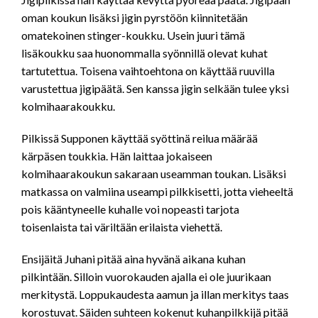
oman koukun lisäksi jigin pyrstöön kiinnitetään
omatekoinen stinger-koukku. Usein juuri tämä
lisäkoukku saa huonommalla syönnillä olevat kuhat
tartutettua. Toisena vaihtoehtona on käyttää ruuvilla
varustettua jigipäätä. Sen kanssa jigin selkään tulee yksi
kolmihaarakoukku.
Pilkissä Supponen käyttää syöttinä reilua määrää
kärpäsen toukkia. Hän laittaa jokaiseen
kolmihaarakoukun sakaraan useamman toukan. Lisäksi
matkassa on valmiina useampi pilkkisetti, jotta vieheeltä
pois kääntyneelle kuhalle voi nopeasti tarjota
toisenlaista tai väriltään erilaista viehettä.
Ensijäitä Juhani pitää aina hyvänä aikana kuhan
pilkintään. Silloin vuorokauden ajalla ei ole juurikaan
merkitystä. Loppukaudesta aamun ja illan merkitys taas
korostuvat. Säiden suhteen kokenut kuhanpilkkijä pitää