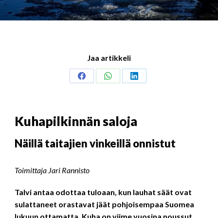
Jaa artikkeli
Share
Share
Share
on
on
on
Facebook
WhatsApp
LinkedIn
Kuhapilkinnän saloja
Näillä taitajien vinkeillä onnistut
Toimittaja Jari Rannisto
Talvi antaa odottaa tuloaan, kun lauhat säät ovat
sulattaneet orastavat jäät pohjoisempaa Suomea
lukuun ottamatta. Kuha on viime vuosina noussut