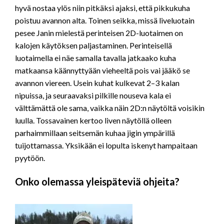
hyvä nostaa ylös niin pitkäksi ajaksi, että pikkukuha
poistuu avannon alta. Toinen seikka, missä liveluotain
pesee Janin mielestä perinteisen 2D-luotaimen on
kalojen käytöksen paljastaminen. Perinteisellä
luotaimella ei näe samalla tavalla jatkaako kuha
matkaansa käännyttyään vieheeltä pois vai jääkö se
avannon viereen. Usein kuhat kulkevat 2–3 kalan
nipuissa, ja seuraavaksi pilkille nouseva kala ei
välttämättä ole sama, vaikka näin 2D:n näytöltä voisikin
luulla. Tossavainen kertoo liven näytöllä olleen
parhaimmillaan seitsemän kuhaa jigin ympärillä
tuijottamassa. Yksikään ei lopulta iskenyt hampaitaan
pyytöön.
Onko olemassa yleispäteviä ohjeita?