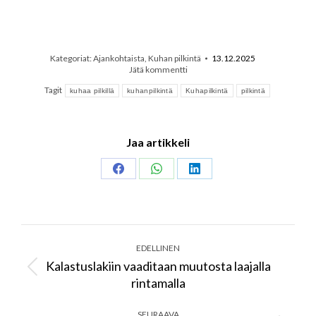
Kategoriat:
Ajankohtaista
,
Kuhan pilkintä
13.12.2025
Jätä kommentti
Tagit
kuhaa pilkillä
kuhanpilkintä
Kuhapilkintä
pilkintä
Jaa artikkeli
Share
Share
Share
on
on
on
Facebook
WhatsApp
LinkedIn
Post
navigation
EDELLINEN
Kalastuslakiin vaaditaan muutosta laajalla
Previous
rintamalla
post:
SEURAAVA