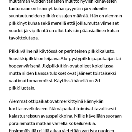
muutaman vuoden takainen muutto hyvien kuhavesien
tuntumaan on lisännyt kuhan pyyntiin järvialueille
suuntautuneiden pilkkireissujen määrää. Hän on aiemmin
pilkkinyt kuhaa sekä merellä että joilla, mutta viimeiset
vuodet järvipilkintä on ollut talvisin pääasiallinen kuhan
tavoittelutapa.
Pilkkivälineinä käytössä on perinteinen pilkkikalusto.
Suosikkipilkki on leijaava Alu-pystypilkki papukaijan tai
hopeanvärisenä. Jigipilkkitkin ovat olleet kokeilussa,
mutta niiden kanssa tulokset ovat jääneet toistaiseksi
vaatimattomammiksi. Käytössä hänellä on 2d-
pilkkiluotain.
Aiemmat ottipaikat ovat merkittyinä kännykän
karttasovellukseen. Nämä paikat toimivat tavallisesti
kalastusreissun avauspaikkoina. Niille kävellään suoraan
porailematta matkan varrella kokeilureikiä.
Ensimmäisillä rei’illä aikaa vietetään vartista puoleen