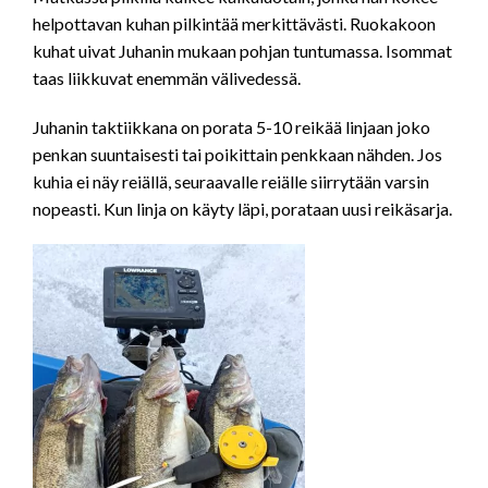
helpottavan kuhan pilkintää merkittävästi. Ruokakoon
kuhat uivat Juhanin mukaan pohjan tuntumassa. Isommat
taas liikkuvat enemmän välivedessä.
Juhanin taktiikkana on porata 5-10 reikää linjaan joko
penkan suuntaisesti tai poikittain penkkaan nähden. Jos
kuhia ei näy reiällä, seuraavalle reiälle siirrytään varsin
nopeasti. Kun linja on käyty läpi, porataan uusi reikäsarja.