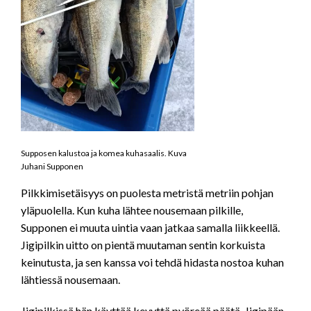
Supposen kalustoa ja komea kuhasaalis. Kuva
Juhani Supponen
Pilkkimisetäisyys on puolesta metristä metriin pohjan
yläpuolella. Kun kuha lähtee nousemaan pilkille,
Supponen ei muuta uintia vaan jatkaa samalla liikkeellä.
Jigipilkin uitto on pientä muutaman sentin korkuista
keinutusta, ja sen kanssa voi tehdä hidasta nostoa kuhan
lähtiessä nousemaan.
Jigipilkissä hän käyttää kevyttä pyöreää päätä. Jigipään