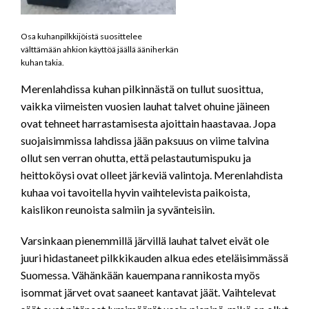
Osa kuhanpilkkijöistä suosittelee
välttämään ahkion käyttöä jäällä ääniherkän
kuhan takia.
Merenlahdissa kuhan pilkinnästä on tullut suosittua,
vaikka viimeisten vuosien lauhat talvet ohuine jäineen
ovat tehneet harrastamisesta ajoittain haastavaa. Jopa
suojaisimmissa lahdissa jään paksuus on viime talvina
ollut sen verran ohutta, että pelastautumispuku ja
heittoköysi ovat olleet järkeviä valintoja. Merenlahdista
kuhaa voi tavoitella hyvin vaihtelevista paikoista,
kaislikon reunoista salmiin ja syvänteisiin.
Varsinkaan pienemmillä järvillä lauhat talvet eivät ole
juuri hidastaneet pilkkikauden alkua edes eteläisimmässä
Suomessa. Vähänkään kauempana rannikosta myös
isommat järvet ovat saaneet kantavat jäät. Vaihtelevat