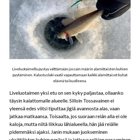
Liveluotaimella pystyy välttämään jossain määrin alamittaisten kuhien
pyytäminen. Kalastuslaki vaatii vapauttamaan kaikki alamittaiset kuhat
elävnä tai kuolleena.
Liveluotaimen yksi etu on sen kyky paljastaa, ollaanko
täysin kalattomalle alueelle. Silloin Tossavainen ei
yleensä edes viitsi tiputtaa jigiä avannosta alas, vaan
jatkaa matkaansa. Toisaalta, jos suoraan reiän alla ei ole
kaloja, mutta niitä liikkuu lähialueella, hän jää reiälle
pidemmäksi ajaksi. Janin mukaan juokseminen
yksittäisten kuhien perässä ja jatkuva reikien poraaminen