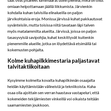
säät ovat pitäneet lumimäärät usein pieninä, mikä on ollut
omiaan helpottamaan jäällä liikkumista. Järvienkin
kohdalla kuhan talvisilla elinalueilla on paljon
järvikohtaisia eroja. Monissa järvissä kuhat pakkautuvat
syvänteisiin, mutta toisissa niitä tavataan läpi talven
myös matalammilta alueilta. Järvissä, joissa on paljon
tasasyvyisiä savipohjia, kuhat keskittyvät kuitenkin
pienemmille alueille, jotka on löydettävä etsimällä tai
kokemusten pohjalta.
Kolme kuhapilkkimestaria paljastavat
talvitaktiikoitaan
Kysyimme kolmelta kovalta kuhapilkinnän osaajalta
heidän käyttämistään välineistä ja tekniikoista. Kuha
osaa olla ajoittain sen verran haastava vastapeluri, että
kokeneiden tekijämiesten vinkeillä voi oikaista teitään
saamamiesten joukkoon.