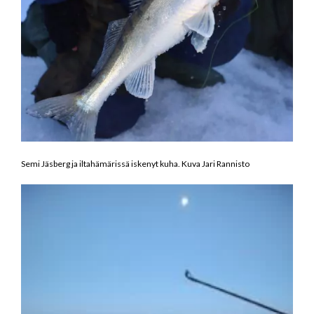
Semi Jäsberg ja iltahämärissä iskenyt kuha. Kuva Jari Rannisto