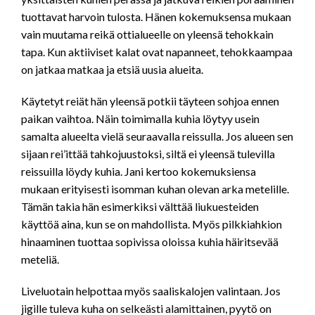
tuottavat harvoin tulosta. Hänen kokemuksensa mukaan
vain muutama reikä ottialueelle on yleensä tehokkain
tapa. Kun aktiiviset kalat ovat napanneet, tehokkaampaa
on jatkaa matkaa ja etsiä uusia alueita.
Käytetyt reiät hän yleensä potkii täyteen sohjoa ennen
paikan vaihtoa. Näin toimimalla kuhia löytyy usein
samalta alueelta vielä seuraavalla reissulla. Jos alueen sen
sijaan rei’ittää tahkojuustoksi, siltä ei yleensä tulevilla
reissuilla löydy kuhia. Jani kertoo kokemuksiensa
mukaan erityisesti isomman kuhan olevan arka metelille.
Tämän takia hän esimerkiksi välttää liukuesteiden
käyttöä aina, kun se on mahdollista. Myös pilkkiahkion
hinaaminen tuottaa sopivissa oloissa kuhia häiritsevää
meteliä.
Liveluotain helpottaa myös saaliskalojen valintaan. Jos
jigille tuleva kuha on selkeästi alamittainen, pyytö on