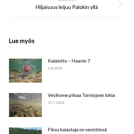
Hiljaisuus leijuu Palokin yllä
Next
post:
Lue myös
Kalalotto – Haaste 7
6.8.2026
Vesihome piinaa Torniojoen lohia
31.7.2026
Fiksu kalastaja on vesistönsä