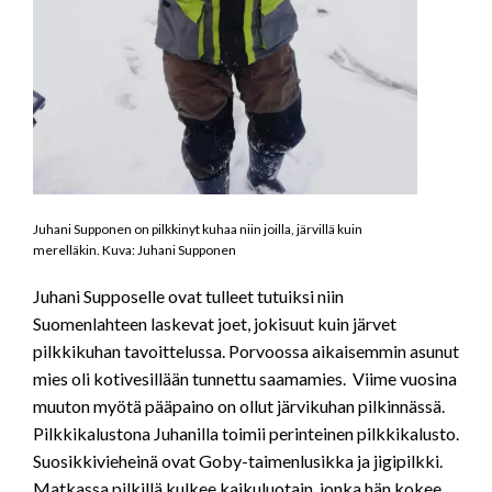
Juhani Supponen on pilkkinyt kuhaa niin joilla, järvillä kuin
merelläkin. Kuva: Juhani Supponen
Juhani Supposelle ovat tulleet tutuiksi niin
Suomenlahteen laskevat joet, jokisuut kuin järvet
pilkkikuhan tavoittelussa. Porvoossa aikaisemmin asunut
mies oli kotivesillään tunnettu saamamies. Viime vuosina
muuton myötä pääpaino on ollut järvikuhan pilkinnässä.
Pilkkikalustona Juhanilla toimii perinteinen pilkkikalusto.
Suosikkivieheinä ovat Goby-taimenlusikka ja jigipilkki.
Matkassa pilkillä kulkee kaikuluotain, jonka hän kokee