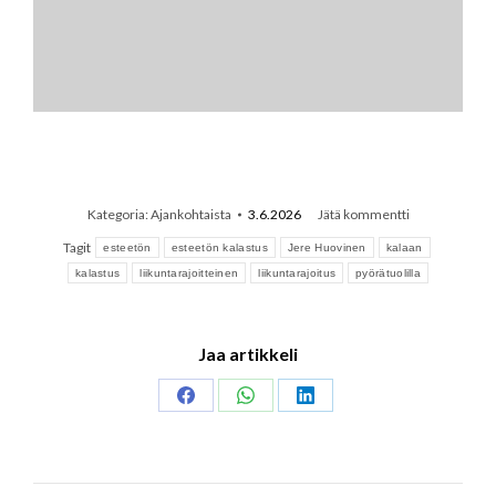
Kategoria:
Ajankohtaista
3.6.2026
Jätä kommentti
Tagit
esteetön
esteetön kalastus
Jere Huovinen
kalaan
kalastus
liikuntarajoitteinen
liikuntarajoitus
pyörätuolilla
Jaa artikkeli
Share
Share
Share
on
on
on
Facebook
WhatsApp
LinkedIn
Post