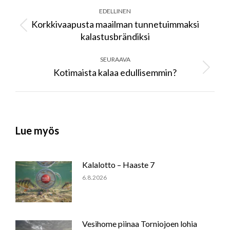
navigation
EDELLINEN
Korkkivaapusta maailman tunnetuimmaksi
Previous
kalastusbrändiksi
post:
SEURAAVA
Kotimaista kalaa edullisemmin?
Next
post:
Lue myös
Kalalotto – Haaste 7
6.8.2026
Vesihome piinaa Torniojoen lohia