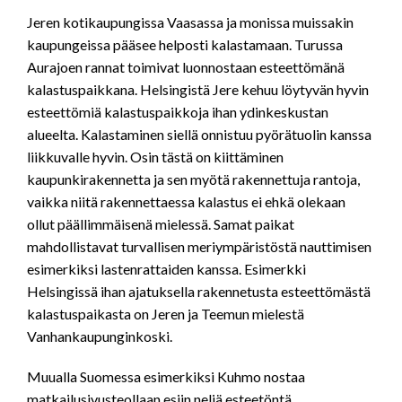
Jeren kotikaupungissa Vaasassa ja monissa muissakin
kaupungeissa pääsee helposti kalastamaan. Turussa
Aurajoen rannat toimivat luonnostaan esteettömänä
kalastuspaikkana. Helsingistä Jere kehuu löytyvän hyvin
esteettömiä kalastuspaikkoja ihan ydinkeskustan
alueelta. Kalastaminen siellä onnistuu pyörätuolin kanssa
liikkuvalle hyvin. Osin tästä on kiittäminen
kaupunkirakennetta ja sen myötä rakennettuja rantoja,
vaikka niitä rakennettaessa kalastus ei ehkä olekaan
ollut päällimmäisenä mielessä. Samat paikat
mahdollistavat turvallisen meriympäristöstä nauttimisen
esimerkiksi lastenrattaiden kanssa. Esimerkki
Helsingissä ihan ajatuksella rakennetusta esteettömästä
kalastuspaikasta on Jeren ja Teemun mielestä
Vanhankaupunginkoski.
Muualla Suomessa esimerkiksi Kuhmo nostaa
matkailusivusteollaan esiin neljä esteetöntä