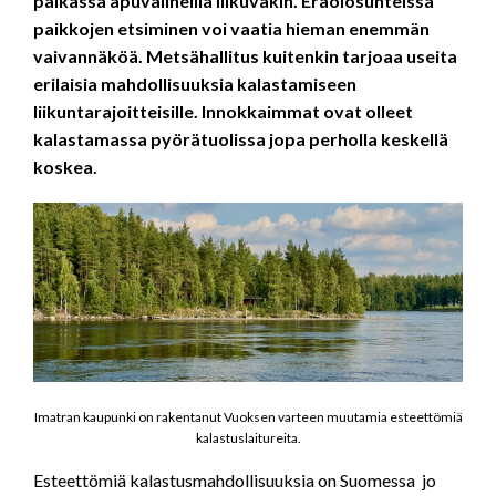
paikassa apuvälineillä liikuvakin. Eräolosuhteissa
paikkojen etsiminen voi vaatia hieman enemmän
vaivannäköä. Metsähallitus kuitenkin tarjoaa useita
erilaisia mahdollisuuksia kalastamiseen
liikuntarajoitteisille. Innokkaimmat ovat olleet
kalastamassa pyörätuolissa jopa perholla keskellä
koskea.
Imatran kaupunki on rakentanut Vuoksen varteen muutamia esteettömiä
kalastuslaitureita.
Esteettömiä kalastusmahdollisuuksia on Suomessa jo