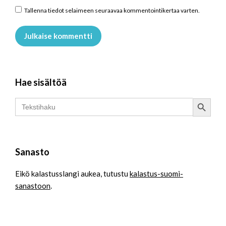
Tallenna tiedot selaimeen seuraavaa kommentointikertaa varten.
Julkaise kommentti
Hae sisältöä
Search Button
Search
for:
Sanasto
Eikö kalastusslangi aukea, tutustu
kalastus-suomi-
sanastoon
.