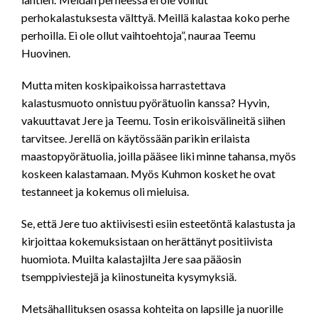
perhokalastuksesta välttyä. Meillä kalastaa koko perhe
perhoilla. Ei ole ollut vaihtoehtoja”, nauraa Teemu
Huovinen.
Mutta miten koskipaikoissa harrastettava
kalastusmuoto onnistuu pyörätuolin kanssa? Hyvin,
vakuuttavat Jere ja Teemu. Tosin erikoisvälineitä siihen
tarvitsee. Jerellä on käytössään parikin erilaista
maastopyörätuolia, joilla pääsee liki minne tahansa, myös
koskeen kalastamaan. Myös Kuhmon kosket he ovat
testanneet ja kokemus oli mieluisa.
Se, että Jere tuo aktiivisesti esiin esteetöntä kalastusta ja
kirjoittaa kokemuksistaan on herättänyt positiivista
huomiota. Muilta kalastajilta Jere saa pääosin
tsemppiviestejä ja kiinostuneita kysymyksiä.
Metsähallituksen osassa kohteita on lapsille ja nuorille