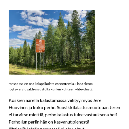
Hossassa on osa kalapaikoista esteettömiä. Lisää tietoa
löytyy eraluvat.fi-sivustolta kunkin kohteen yhteydestä.
Koskien äärellä kalastamassa viihtyy myös Jere
Huovinen ja koko perhe. Suosikkilalastusmuotoaan Jeren
ei tarvitse miettiä, perhokalastus tulee vastauksena heti.
Perhoilun pariin hän on kasvanut pienestä
lähtien.”Meidän perheessä ei ole voinut