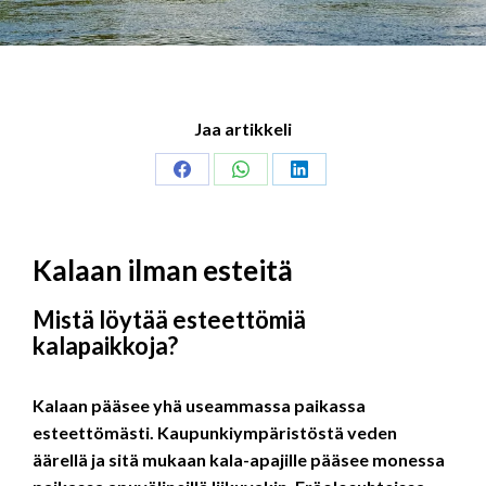
Jaa artikkeli
Share
Share
Share
on
on
on
Facebook
WhatsApp
LinkedIn
Kalaan ilman esteitä
Mistä löytää esteettömiä
kalapaikkoja?
Kalaan pääsee yhä useammassa paikassa
esteettömästi. Kaupunkiympäristöstä veden
äärellä ja sitä mukaan kala-apajille pääsee monessa