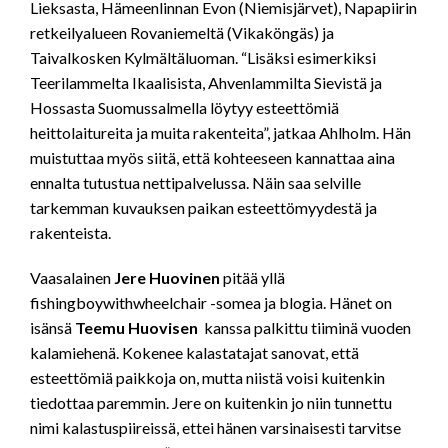
Lieksasta, Hämeenlinnan Evon (Niemisjärvet), Napapiirin
retkeilyalueen Rovaniemeltä (Vikaköngäs) ja
Taivalkosken Kylmältäluoman. “Lisäksi esimerkiksi
Teerilammelta Ikaalisista, Ahvenlammilta Sievistä ja
Hossasta Suomussalmella löytyy esteettömiä
heittolaitureita ja muita rakenteita”, jatkaa Ahlholm. Hän
muistuttaa myös siitä, että kohteeseen kannattaa aina
ennalta tutustua nettipalvelussa. Näin saa selville
tarkemman kuvauksen paikan esteettömyydestä ja
rakenteista.
Vaasalainen
Jere Huovinen
pitää yllä
fishingboywithwheelchair -somea ja blogia. Hänet on
isänsä
Teemu Huovisen
kanssa palkittu tiiminä vuoden
kalamiehenä. Kokenee kalastatajat sanovat, että
esteettömiä paikkoja on, mutta niistä voisi kuitenkin
tiedottaa paremmin. Jere on kuitenkin jo niin tunnettu
nimi kalastuspiireissä, ettei hänen varsinaisesti tarvitse