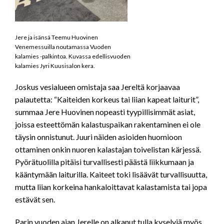
Jere ja isänsä Teemu Huovinen
Venemessuilla noutamassa Vuoden
kalamies -palkintoa. Kuvassa edellisvuoden
kalamies Jyri Kuusisalon kera.
Joskus vesialueen omistaja saa Jereltä korjaavaa
palautetta: “Kaiteiden korkeus tai liian kapeat laiturit”,
summaa Jere Huovinen nopeasti tyypillisimmät asiat,
joissa esteettömän kalastuspaikan rakentaminen ei ole
täysin onnistunut. Juuri näiden asioiden huomioon
ottaminen onkin nuoren kalastajan toivelistan kärjessä.
Pyörätuolilla pitäisi turvallisesti päästä liikkumaan ja
kääntymään laiturilla. Kaiteet toki lisäävät turvallisuutta,
mutta liian korkeina hankaloittavat kalastamista tai jopa
estävät sen.
Parin vuoden ajan Jerelle on alkanut tulla kyselyjä myös