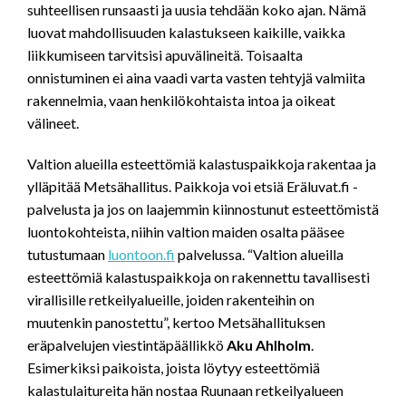
suhteellisen runsaasti ja uusia tehdään koko ajan. Nämä
luovat mahdollisuuden kalastukseen kaikille, vaikka
liikkumiseen tarvitsisi apuvälineitä. Toisaalta
onnistuminen ei aina vaadi varta vasten tehtyjä valmiita
rakennelmia, vaan henkilökohtaista intoa ja oikeat
välineet.
Valtion alueilla esteettömiä kalastuspaikkoja rakentaa ja
ylläpitää Metsähallitus. Paikkoja voi etsiä Eräluvat.fi -
palvelusta ja jos on laajemmin kiinnostunut esteettömistä
luontokohteista, niihin valtion maiden osalta pääsee
tutustumaan
luontoon.fi
palvelussa. “Valtion alueilla
esteettömiä kalastuspaikkoja on rakennettu tavallisesti
virallisille retkeilyalueille, joiden rakenteihin on
muutenkin panostettu”, kertoo Metsähallituksen
eräpalvelujen viestintäpäällikkö
Aku Ahlholm
.
Esimerkiksi paikoista, joista löytyy esteettömiä
kalastulaitureita hän nostaa Ruunaan retkeilyalueen