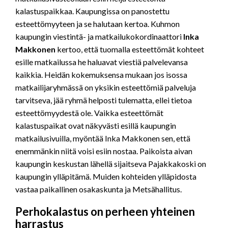
kalastuspaikkaa. Kaupungissa on panostettu
esteettömyyteen ja se halutaan kertoa. Kuhmon
kaupungin viestintä- ja matkailukokordinaattori
Inka
Makkonen
kertoo, että tuomalla esteettömät kohteet
esille matkailussa he haluavat viestiä palvelevansa
kaikkia. Heidän kokemuksensa mukaan jos isossa
matkailijaryhmässä on yksikin esteettömiä palveluja
tarvitseva, jää ryhmä helposti tulematta, ellei tietoa
esteettömyydestä ole. Vaikka esteettömät
kalastuspaikat ovat näkyvästi esillä kaupungin
matkailusivuilla, myöntää Inka Makkonen sen, että
enemmänkin niitä voisi esiin nostaa. Paikoista aivan
kaupungin keskustan lähellä sijaitseva Pajakkakoski on
kaupungin ylläpitämä. Muiden kohteiden ylläpidosta
vastaa paikallinen osakaskunta ja Metsähallitus.
Perhokalastus on perheen yhteinen
harrastus