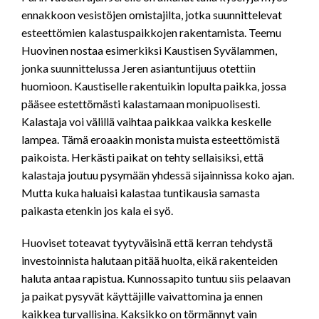
ennakkoon vesistöjen omistajilta, jotka suunnittelevat
esteettömien kalastuspaikkojen rakentamista. Teemu
Huovinen nostaa esimerkiksi Kaustisen Syvälammen,
jonka suunnittelussa Jeren asiantuntijuus otettiin
huomioon. Kaustiselle rakentuikin lopulta paikka, jossa
pääsee estettömästi kalastamaan monipuolisesti.
Kalastaja voi välillä vaihtaa paikkaa vaikka keskelle
lampea. Tämä eroaakin monista muista esteettömistä
paikoista. Herkästi paikat on tehty sellaisiksi, että
kalastaja joutuu pysymään yhdessä sijainnissa koko ajan.
Mutta kuka haluaisi kalastaa tuntikausia samasta
paikasta etenkin jos kala ei syö.
Huoviset toteavat tyytyväisinä että kerran tehdystä
investoinnista halutaan pitää huolta, eikä rakenteiden
haluta antaa rapistua. Kunnossapito tuntuu siis pelaavan
ja paikat pysyvät käyttäjille vaivattomina ja ennen
kaikkea turvallisina. Kaksikko on törmännyt vain