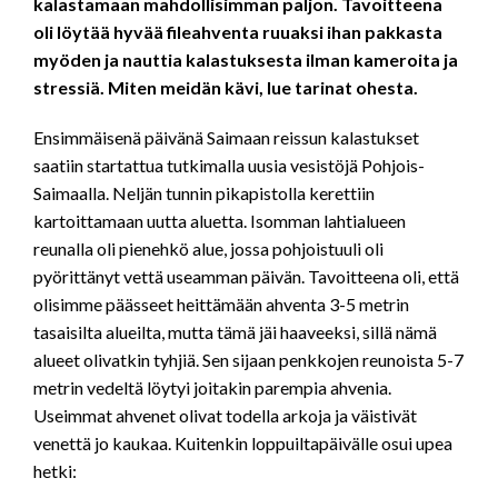
kalastamaan mahdollisimman paljon. Tavoitteena
oli löytää hyvää fileahventa ruuaksi ihan pakkasta
myöden ja nauttia kalastuksesta ilman kameroita ja
stressiä. Miten meidän kävi, lue tarinat ohesta.
Ensimmäisenä päivänä Saimaan reissun kalastukset
saatiin startattua tutkimalla uusia vesistöjä Pohjois-
Saimaalla. Neljän tunnin pikapistolla kerettiin
kartoittamaan uutta aluetta. Isomman lahtialueen
reunalla oli pienehkö alue, jossa pohjoistuuli oli
pyörittänyt vettä useamman päivän. Tavoitteena oli, että
olisimme päässeet heittämään ahventa 3-5 metrin
tasaisilta alueilta, mutta tämä jäi haaveeksi, sillä nämä
alueet olivatkin tyhjiä. Sen sijaan penkkojen reunoista 5-7
metrin vedeltä löytyi joitakin parempia ahvenia.
Useimmat ahvenet olivat todella arkoja ja väistivät
venettä jo kaukaa. Kuitenkin loppuiltapäivälle osui upea
hetki: