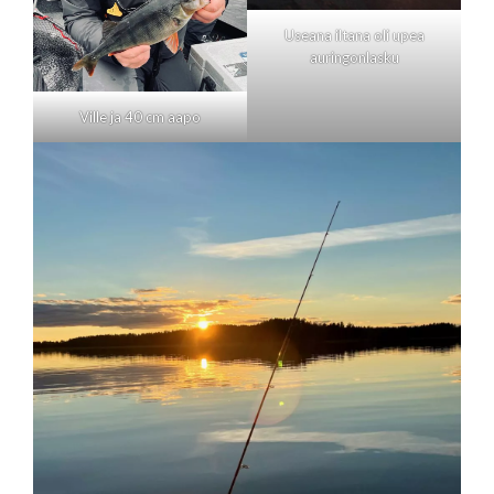
Useana iltana oli upea
auringonlasku
Ville ja 40 cm aapo