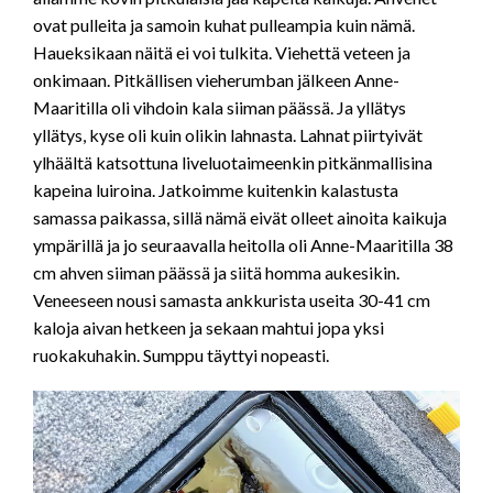
ovat pulleita ja samoin kuhat pulleampia kuin nämä.
Haueksikaan näitä ei voi tulkita. Viehettä veteen ja
onkimaan. Pitkällisen vieherumban jälkeen Anne-
Maaritilla oli vihdoin kala siiman päässä. Ja yllätys
yllätys, kyse oli kuin olikin lahnasta. Lahnat piirtyivät
ylhäältä katsottuna liveluotaimeenkin pitkänmallisina
kapeina luiroina. Jatkoimme kuitenkin kalastusta
samassa paikassa, sillä nämä eivät olleet ainoita kaikuja
ympärillä ja jo seuraavalla heitolla oli Anne-Maaritilla 38
cm ahven siiman päässä ja siitä homma aukesikin.
Veneeseen nousi samasta ankkurista useita 30-41 cm
kaloja aivan hetkeen ja sekaan mahtui jopa yksi
ruokakuhakin. Sumppu täyttyi nopeasti.