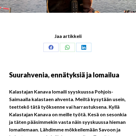
Jaa artikkeli
Share
Share
Share
on
on
on
Facebook
WhatsApp
LinkedIn
Suurahvenia, ennätyksiä ja lomailua
Kalastajan Kanava lomaili syyskuussa Pohjois-
Saimaalla kalastaen ahventa. Meiltä kysytään usein,
teettekö tätä työksenne vai harrastuksena. Kyllä
Kalastajan Kanava on meille työtä. Kesä on sesonkia
ja täten pääsimmekin vasta näin syyskuussa hieman
lomailemaan. Lähdimme mökkeilemään Savoon ja