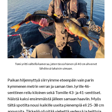
Tomi yritti vältellä kameraa, joten tässä hänen yli 40 cm ahvenet
lähdössä takaisin uimaan.
Paikan hiljennyttyä siirryimme eteenpäin vain parin
kymmenen metrin verran ja saman tien Jyrille 46-
senttinen reilu kiloinen sekä Tomille 43- ja 41-senttiset.
Näistä kaksi ensimmäistä jälleen samaan haaviin. Myös
tältä spotilta nousi kaikille useita pienempiä eli 25-38 cm
appuroita. Tärkeää oli pitää viehettä vedessä ja heittoja