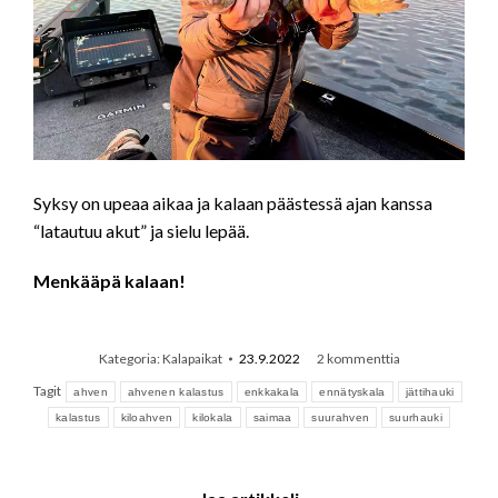
Syksy on upeaa aikaa ja kalaan päästessä ajan kanssa
“latautuu akut” ja sielu lepää.
Menkääpä kalaan!
Kategoria:
Kalapaikat
23.9.2022
2 kommenttia
Tagit
ahven
ahvenen kalastus
enkkakala
ennätyskala
jättihauki
kalastus
kiloahven
kilokala
saimaa
suurahven
suurhauki