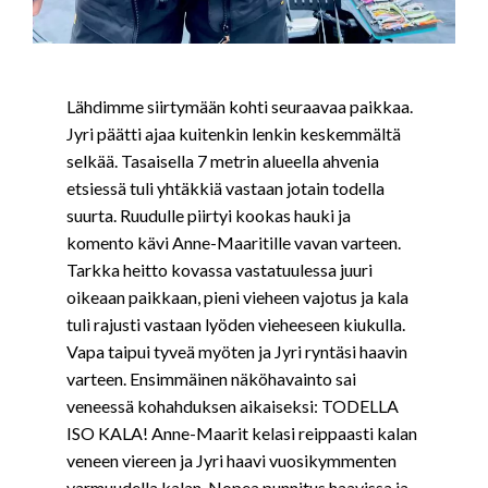
Lähdimme siirtymään kohti seuraavaa paikkaa.
Jyri päätti ajaa kuitenkin lenkin keskemmältä
selkää. Tasaisella 7 metrin alueella ahvenia
etsiessä tuli yhtäkkiä vastaan jotain todella
suurta. Ruudulle piirtyi kookas hauki ja
komento kävi Anne-Maaritille vavan varteen.
Tarkka heitto kovassa vastatuulessa juuri
oikeaan paikkaan, pieni vieheen vajotus ja kala
tuli rajusti vastaan lyöden vieheeseen kiukulla.
Vapa taipui tyveä myöten ja Jyri ryntäsi haavin
varteen. Ensimmäinen näköhavainto sai
veneessä kohahduksen aikaiseksi: TODELLA
ISO KALA! Anne-Maarit kelasi reippaasti kalan
veneen viereen ja Jyri haavi vuosikymmenten
varmuudella kalan. Nopea punnitus haavissa ja