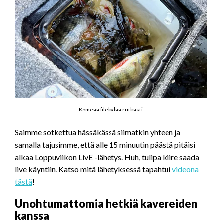
Komeaa filekalaa rutkasti.
Saimme sotkettua hässäkässä siimatkin yhteen ja
samalla tajusimme, että alle 15 minuutin päästä pitäisi
alkaa Loppuviikon LivE -lähetys. Huh, tulipa kiire saada
live käyntiin. Katso mitä lähetyksessä tapahtui
videona
tästä
!
Unohtumattomia hetkiä kavereiden
kanssa