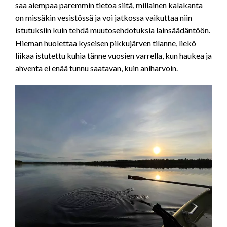
saa aiempaa paremmin tietoa siitä, millainen kalakanta
on missäkin vesistössä ja voi jatkossa vaikuttaa niin
istutuksiin kuin tehdä muutosehdotuksia lainsäädäntöön.
Hieman huolettaa kyseisen pikkujärven tilanne, liekö
liikaa istutettu kuhia tänne vuosien varrella, kun haukea ja
ahventa ei enää tunnu saatavan, kuin aniharvoin.