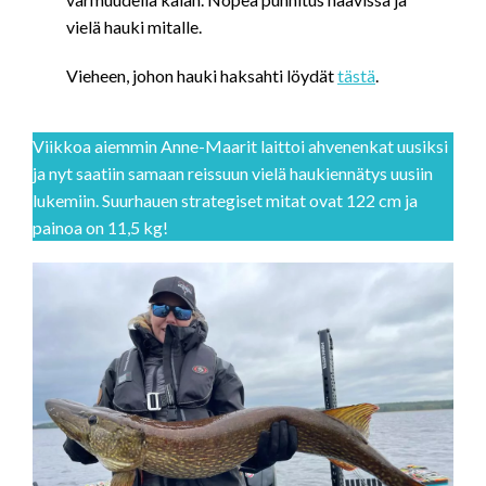
vielä hauki mitalle.
Vieheen, johon hauki haksahti löydät
tästä
.
Viikkoa aiemmin Anne-Maarit laittoi ahvenenkat uusiksi
ja nyt saatiin samaan reissuun vielä haukiennätys uusiin
lukemiin. Suurhauen strategiset mitat ovat 122 cm ja
painoa on 11,5 kg!