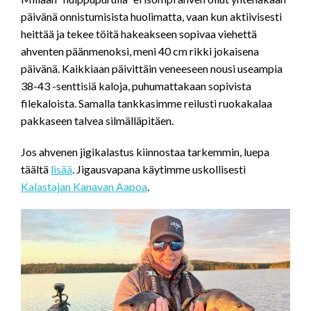
päivänä onnistumisista huolimatta, vaan kun aktiivisesti
heittää ja tekee töitä hakeakseen sopivaa viehettä
ahventen päänmenoksi, meni 40 cm rikki jokaisena
päivänä. Kaikkiaan päivittäin veneeseen nousi useampia
38-43 -senttisiä kaloja, puhumattakaan sopivista
filekaloista. Samalla tankkasimme reilusti ruokakalaa
pakkaseen talvea silmälläpitäen.
Jos ahvenen jigikalastus kiinnostaa tarkemmin, luepa
täältä
lisää
. Jigausvapana käytimme uskollisesti
Kalastajan Kanavan Aapoa
.