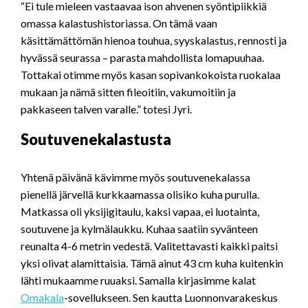
“Ei tule mieleen vastaavaa ison ahvenen syöntipiikkiä
omassa kalastushistoriassa. On tämä vaan
käsittämättömän hienoa touhua, syyskalastus, rennosti ja
hyvässä seurassa – parasta mahdollista lomapuuhaa.
Tottakai otimme myös kasan sopivankokoista ruokalaa
mukaan ja nämä sitten fileoitiin, vakumoitiin ja
pakkaseen talven varalle.” totesi Jyri.
Soutuvenekalastusta
Yhtenä päivänä kävimme myös soutuvenekalassa
pienellä järvellä kurkkaamassa olisiko kuha purulla.
Matkassa oli yksijigitaulu, kaksi vapaa, ei luotainta,
soutuvene ja kylmälaukku. Kuhaa saatiin syvänteen
reunalta 4-6 metrin vedestä. Valitettavasti kaikki paitsi
yksi olivat alamittaisia. Tämä ainut 43 cm kuha kuitenkin
lähti mukaamme ruuaksi. Samalla kirjasimme kalat
Omakala
-sovellukseen. Sen kautta Luonnonvarakeskus