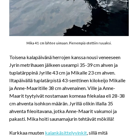
Mika 41 cm lähtee uimaan. Pienempiä otettiin ruuaksi.
Toisena kalapäivänä herrojen kanssa nousi veneeseen
Jyrin metrihauen jälkeen useampi 35-39 cm ahven ja
tuplatärppinä Jyrille 43 cm ja Mikalle 23 cm ahven.
Iltapäivällä tuplatärpistä 43-senttinen kilokeijo Mikalle
ja Anne-Maaritille 38 cm ahvenainen. Ville ja Anne-
Maarit tyytyivät nostamaan komeaa filekalaa eli 28-38
cm ahventa isohkon määrän. Jyrillä olikin illalla 35
ahventa fileoitavana, jotka Anne-Maarit vakumoi ja
pakasti. Mika hoiti saunamajurin tehtävät mökillä!
Kurkkaa muuten
kalankäsittelyvinkit
, sillä mitä