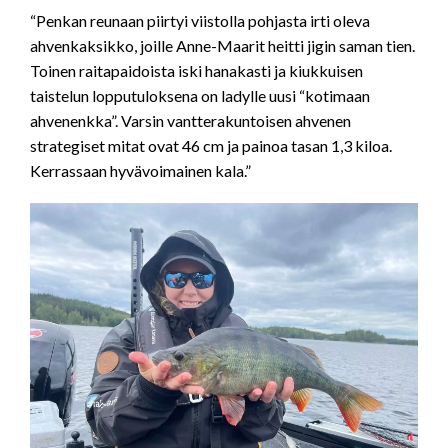
“Penkan reunaan piirtyi viistolla pohjasta irti oleva
ahvenkaksikko, joille Anne-Maarit heitti jigin saman tien.
Toinen raitapaidoista iski hanakasti ja kiukkuisen
taistelun lopputuloksena on ladylle uusi “kotimaan
ahvenenkka”. Varsin vantterakuntoisen ahvenen
strategiset mitat ovat 46 cm ja painoa tasan 1,3 kiloa.
Kerrassaan hyvävoimainen kala.”