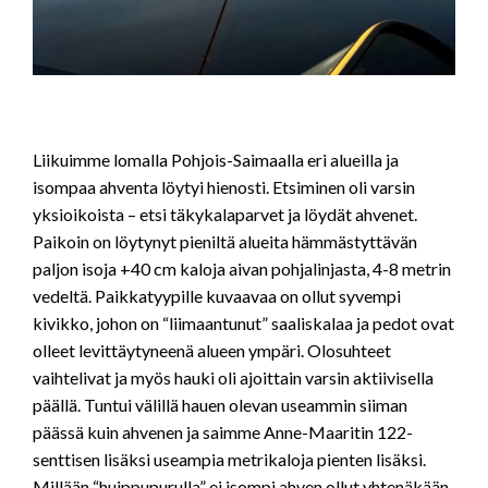
Liikuimme lomalla Pohjois-Saimaalla eri alueilla ja
isompaa ahventa löytyi hienosti. Etsiminen oli varsin
yksioikoista – etsi täkykalaparvet ja löydät ahvenet.
Paikoin on löytynyt pieniltä alueita hämmästyttävän
paljon isoja +40 cm kaloja aivan pohjalinjasta, 4-8 metrin
vedeltä. Paikkatyypille kuvaavaa on ollut syvempi
kivikko, johon on “liimaantunut” saaliskalaa ja pedot ovat
olleet levittäytyneenä alueen ympäri. Olosuhteet
vaihtelivat ja myös hauki oli ajoittain varsin aktiivisella
päällä. Tuntui välillä hauen olevan useammin siiman
päässä kuin ahvenen ja saimme Anne-Maaritin 122-
senttisen lisäksi useampia metrikaloja pienten lisäksi.
Millään “huippupurulla” ei isompi ahven ollut yhtenäkään