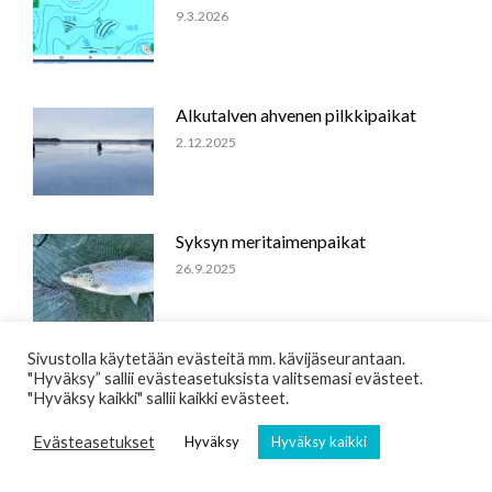
9.3.2026
Alkutalven ahvenen pilkkipaikat
2.12.2025
Syksyn meritaimenpaikat
26.9.2025
Sivustolla käytetään evästeitä mm. kävijäseurantaan.
Viisi vinkkiä rantakalastukseen
"Hyväksy” sallii evästeasetuksista valitsemasi evästeet.
keväällä
"Hyväksy kaikki" sallii kaikki evästeet.
8.5.2025
Evästeasetukset
Hyväksy
Hyväksy kaikki