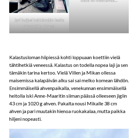
Illalla oli fileoitavaa…
Jyri huijasi heittämään isolle
ahvenelle – hups!
Kalastusloman hiipiessä kohti loppuaan koettiin vielä
tähtihetkiä veneessä. Kalastus on todella nopea laji ja sen
tämäkin tarina kertoo. Vielä Villen ja Mikan ollessa
maisemissa kalapäivän alku sai sai melko komean lähdön.
Ensimmäisellä ahvenpaikalla, venekunnan ensimmäisellä
heitolla iski Anne-Maaritin siiman päässä olleeseen jigiin
43 cm ja 1020 g ahven. Pakalta nousi Mikalle 38 cm
ahven ja pari muutakin hienoa ruokakalaa, mutta paikka
hiljeni nopeasti.