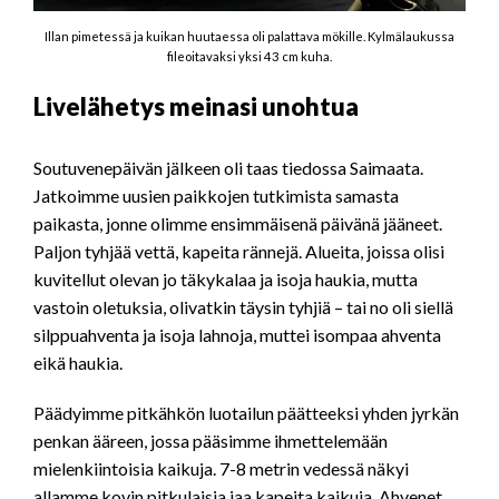
Illan pimetessä ja kuikan huutaessa oli palattava mökille. Kylmälaukussa
fileoitavaksi yksi 43 cm kuha.
Livelähetys meinasi unohtua
Soutuvenepäivän jälkeen oli taas tiedossa Saimaata.
Jatkoimme uusien paikkojen tutkimista samasta
paikasta, jonne olimme ensimmäisenä päivänä jääneet.
Paljon tyhjää vettä, kapeita rännejä. Alueita, joissa olisi
kuvitellut olevan jo täkykalaa ja isoja haukia, mutta
vastoin oletuksia, olivatkin täysin tyhjiä – tai no oli siellä
silppuahventa ja isoja lahnoja, muttei isompaa ahventa
eikä haukia.
Päädyimme pitkähkön luotailun päätteeksi yhden jyrkän
penkan ääreen, jossa pääsimme ihmettelemään
mielenkiintoisia kaikuja. 7-8 metrin vedessä näkyi
allamme kovin pitkulaisia jaa kapeita kaikuja. Ahvenet