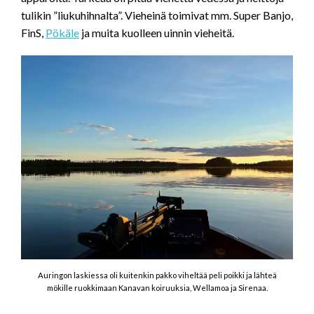
tulikin ”liukuhihnalta”. Vieheinä toimivat mm. Super Banjo,
FinS,
Pökäle
ja muita kuolleen uinnin vieheitä.
Auringon laskiessa oli kuitenkin pakko viheltää peli poikki ja lähteä
mökille ruokkimaan Kanavan koiruuksia, Wellamoa ja Sirenaa.