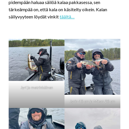
pidempään haluaa säilöä kalaa pakkasessa, sen
tärkeämpää on, että kala on käsitelty oikein. Kalan
säilyvyyteen löydät vinkit
täältä…
Jyri ja metrinkäinen
Jyrin 43 cm ja Mikan 23 cm