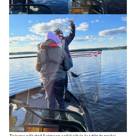
Toisena päivänä Saimaan seikkailuja kyytiin hyppäsi