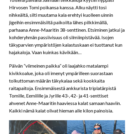
Hirvosen Tomi poikansa kanssa. Alku näytti tosi
nihkeältä, silti muutama kala erehtyi kuolleen uinnin
jigeihin ensimmäisiltä paikoilta lähes pilkkimällä,
parhaana Anne-Maaritin 38-senttinen. Etsiminen jatkui ja
kohderyhmän passiivisuus oli silmiinpistävää. Isojen
täkyparvien ympäristöjen kalastuskaan ei tuottanut kun
hajakaloja. Vaan kuinkas kävikään…
Päivän ”viimeinen paikka” oli laajahko matalampi
kivikkoalue, joka oli imenyt ympärilleen suorastaan
tolkuttoman määrän täkykalaa sekä kookkaita
raitapaitoja. Ensimmäisestä ankkurista triplatärpistä
Tomille, Eemilille ja Jyrille 43-, 42- ja 41-senttiset
ahvenet Anne-Maaritin haaviessa kalat samaan haaviin.
Kaikki nämä kalat olivat hieman alle kilon painoisia.