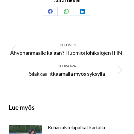
Jaa artikkeli
Share
Share
Share
on
on
on
Facebook
WhatsApp
LinkedIn
Post
navigation
EDELLINEN
Ahvenanmaalle kalaan? Huomioi lohikalojen IHN!
Previous
post:
SEURAAVA
Silakkaa litkaamalla myös syksyllä
Next
post:
Lue myös
Kuhan uistelupaikat kartalla