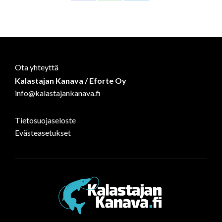
on
on
on
Facebook
WhatsApp
LinkedIn
Ota yhteyttä
Kalastajan Kanava / Eforte Oy
info@kalastajankanava.fi
Tietosuojaseloste
Evästeasetukset