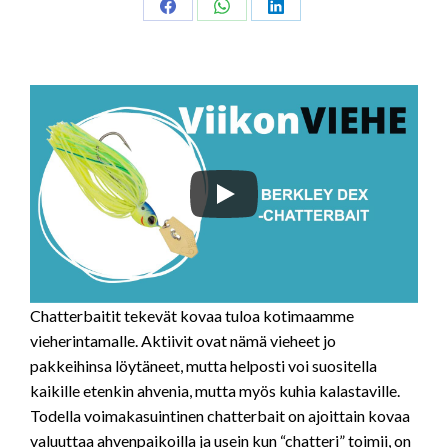
Share
Share
Share
on
on
on
Facebook
WhatsApp
LinkedIn
Chatterbaitit tekevät kovaa tuloa kotimaamme
vieherintamalle. Aktiivit ovat nämä vieheet jo
pakkeihinsa löytäneet, mutta helposti voi suositella
kaikille etenkin ahvenia, mutta myös kuhia kalastaville.
Todella voimakasuintinen chatterbait on ajoittain kovaa
valuuttaa ahvenpaikoilla ja usein kun “chatteri” toimii, on