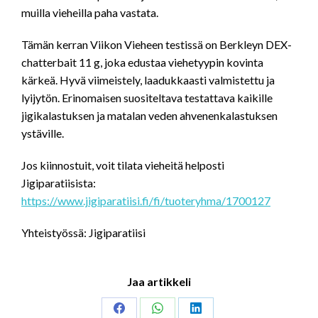
muilla vieheilla paha vastata.
Tämän kerran Viikon Vieheen testissä on Berkleyn DEX-
chatterbait 11 g, joka edustaa viehetyypin kovinta
kärkeä. Hyvä viimeistely, laadukkaasti valmistettu ja
lyijytön. Erinomaisen suositeltava testattava kaikille
jigikalastuksen ja matalan veden ahvenenkalastuksen
ystäville.
Jos kiinnostuit, voit tilata vieheitä helposti
Jigiparatiisista:
https://www.jigiparatiisi.fi/fi/tuoteryhma/1700127
Yhteistyössä: Jigiparatiisi
Jaa artikkeli
Share
Share
Share