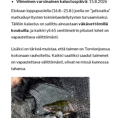
Viimeinen varsinainen kalastuspäivä:
15.8.2026
Elokuun loppupuolella (16.8.–25.8.) joella on “jatkoaika”
matkailuyritysten toimintaedellytysten turvaamiseksi.
Tällöin kalastus on sallittu ainoastaan
väkäsettömillä
koukuilla
, ja kaikki yli 65 senttimetrin pituiset lohet on
vapautettava välittömästi.
Lisäksi on tärkeä muistaa, että taimen on Tornionjoessa
kokonaan rauhoitettu. Kaikki saaliiksi saadut taimenet
on vapautettava välittömästi, olivat ne missä kunnossa
tahansa.