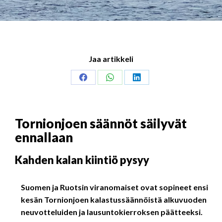
Jaa artikkeli
Share
Share
Share
on
on
on
Facebook
WhatsApp
LinkedIn
Tornionjoen säännöt säilyvät
ennallaan
Kahden kalan kiintiö pysyy
Suomen ja Ruotsin viranomaiset ovat sopineet ensi
kesän Tornionjoen kalastussäännöistä alkuvuoden
neuvotteluiden ja lausuntokierroksen päätteeksi.