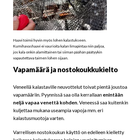
Haavi toimii hyvin myös lohen kalastukseen.
Kumihavashaavi ei vaurioita kalan limapintaa niin paljoa,
jos kala onkin alamittainen tai siiman päähän päätyykin
vapautettava taimen lohen sijaan.
Vapamäärä ja nostokoukkukielto
Veneellä kalastaville neuvottelut toivat pientä joustoa
vapamääriin. Pyynnissä saa olla kerrallaan
enintään
neljä vapaa venettä kohden
. Veneessä saa kuitenkin
kuljettaa mukana useampia vapoja mm. eri
kalastusmuotoja varten.
Varrellisen nostokoukun käyttö on edelleen kielletty
kaikessa kalastuksessa kalojen vaurioitumisen