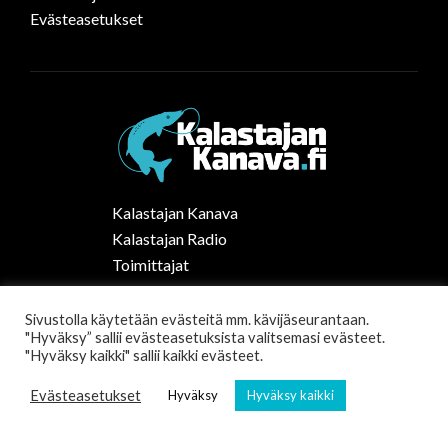
Evästeasetukset
Kalastajan Kanava
Kalastajan Radio
Toimittajat
Kalaruoka
Vapaa-ajan kalastus Suomessa
Sivustolla käytetään evästeitä mm. kävijäseurantaan.
"Hyväksy” sallii evästeasetuksista valitsemasi evästeet.
Tilaa uutiskirje
"Hyväksy kaikki" sallii kaikki evästeet.
Evästeasetukset
Hyväksy
Hyväksy kaikki