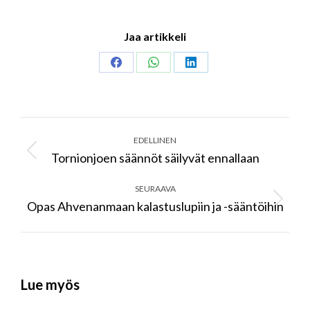
Jaa artikkeli
Share
Share
Share
on
on
on
Facebook
WhatsApp
LinkedIn
Post
navigation
EDELLINEN
Tornionjoen säännöt säilyvät ennallaan
Previous
post:
SEURAAVA
Opas Ahvenanmaan kalastuslupiin ja -sääntöihin
Next
post:
Lue myös