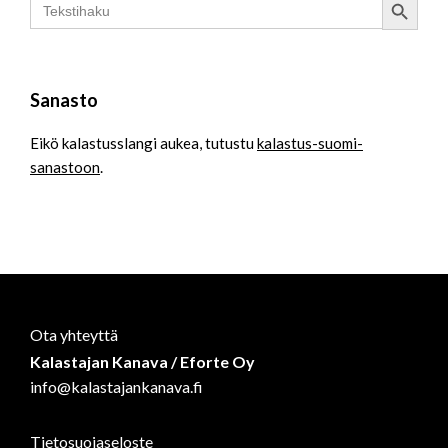
for:
Sanasto
Eikö kalastusslangi aukea, tutustu
kalastus-suomi-
sanastoon
.
Ota yhteyttä
Kalastajan Kanava / Eforte Oy
info@kalastajankanava.fi
Tietosuojaseloste