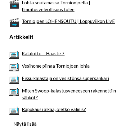
Lohta soutamassa Tornionjoella |
Ilmoitusvelvollisuus tulee
Torniojoen LOHENSOUTU | Loppuviikon LivE
Artikkelit
Kalalotto – Haaste 7
Vesihome piinaa Torniojoen lohia
Fiksu kalastaja on vesistönsä supersankari
Miten Swoop-kalastusveneeseen rakennettiin
sähköt?
Rapukausi alkaa, oletko valmis?
Näytä lisää