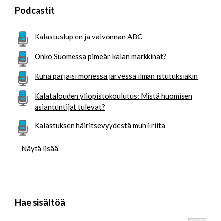
Podcastit
Kalastuslupien ja valvonnan ABC
Onko Suomessa pimeän kalan markkinat?
Kuha pärjäisi monessa järvessä ilman istutuksiakin
Kalatalouden yliopistokoulutus: Mistä huomisen
asiantuntijat tulevat?
Kalastuksen häiritsevyydestä muhii riita
Näytä lisää
Hae sisältöä
Search Button
Search