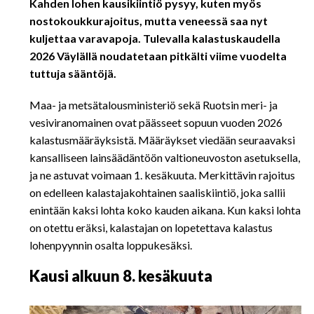
Kahden lohen kausikiintiö pysyy, kuten myös
nostokoukkurajoitus, mutta veneessä saa nyt
kuljettaa varavapoja. Tulevalla kalastuskaudella
2026 Väylällä noudatetaan pitkälti viime vuodelta
tuttuja sääntöjä.
Maa- ja metsätalousministeriö sekä Ruotsin meri- ja
vesiviranomainen ovat päässeet sopuun vuoden 2026
kalastusmääräyksistä. Määräykset viedään seuraavaksi
kansalliseen lainsäädäntöön valtioneuvoston asetuksella,
ja ne astuvat voimaan 1. kesäkuuta. Merkittävin rajoitus
on edelleen kalastajakohtainen saaliskiintiö, joka sallii
enintään kaksi lohta koko kauden aikana. Kun kaksi lohta
on otettu eräksi, kalastajan on lopetettava kalastus
lohenpyynnin osalta loppukesäksi.
Kausi alkuun 8. kesäkuuta