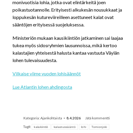
monivuotisia lohia, jotka ovat elintärkeitä joen
poikastuotannolle. Erityisesti alkukesän nousukkaat ja
loppukesän kutureviireilleen asettuneet kalat ovat
sääntöjen erityisessä suojeluksessa.
Ministeriön mukaan kausikiintiön jatkaminen sai laajaa
tukea myös sidosryhmien lausunnoissa, mikä kertoo
kalastajien yhteisestä halusta kantaa vastuuta Väylän
lohen tulevaisuudesta.
Vilkaise viime vuoden lohisäännöt
Lue Atlantin lohen ahdingosta
Kategoria:
Ajankohtaista
8.4.2026
Jätä kommentti
Tagit
kalakiintiö
kalastussääntö
lohi
Tornionjoki