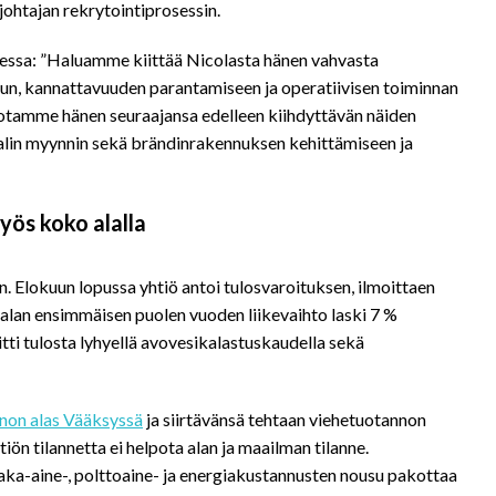
johtajan rekrytointiprosessin.
eessa: ”Haluamme kiittää Nicolasta hänen vahvasta
vuun, kannattavuuden parantamiseen ja operatiivisen toiminnan
amme hänen seuraajansa edelleen kiihdyttävän näiden
aalin myynnin sekä brändinrakennuksen kehittämiseen ja
yös koko alalla
. Elokuun lopussa yhtiö antoi tulosvaroituksen, ilmoittaen
alan ensimmäisen puolen vuoden liikevaihto laski 7 %
itti tulosta lyhyellä avovesikalastuskaudella sekä
nnon alas Vääksyssä
ja siirtävänsä tehtaan viehetuotannon
iön tilannetta ei helpota alan ja maailman tilanne.
aaka-aine-, polttoaine- ja energiakustannusten nousu pakottaa