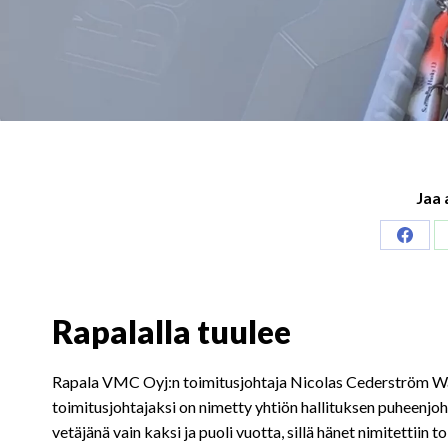
Jaa 
Share
on
Faceb
Rapalalla tuulee
Rapala VMC Oyj:n toimitusjohtaja Nicolas Cederström War
toimitusjohtajaksi on nimetty yhtiön hallituksen puheenjo
vetäjänä vain kaksi ja puoli vuotta, sillä hänet nimitettii