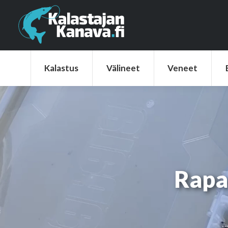
Kalastus
Välineet
Veneet
Elek
Kalastus
Välineet
Veneet
Rapa