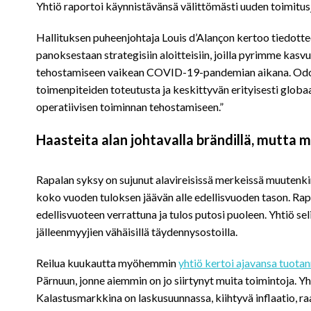
Yhtiö raportoi käynnistävänsä välittömästi uuden toimitus
Hallituksen puheenjohtaja Louis d’Alançon kertoo tiedott
panoksestaan strategisiin aloitteisiin, joilla pyrimme kas
tehostamiseen vaikean COVID-19-pandemian aikana. Odot
toimenpiteiden toteutusta ja keskittyvän erityisesti glob
operatiivisen toiminnan tehostamiseen.”
Haasteita alan johtavalla brändillä, mutta m
Rapalan syksy on sujunut alavireisissä merkeissä muutenkin
koko vuoden tuloksen jäävän alle edellisvuoden tason. Rap
edellisvuoteen verrattuna ja tulos putosi puoleen. Yhtiö sel
jälleenmyyjien vähäisillä täydennysostoilla.
Reilua kuukautta myöhemmin
yhtiö kertoi ajavansa tuota
Pärnuun, jonne aiemmin on jo siirtynyt muita toimintoja. Yht
Kalastusmarkkina on laskusuunnassa, kiihtyvä inflaatio, r