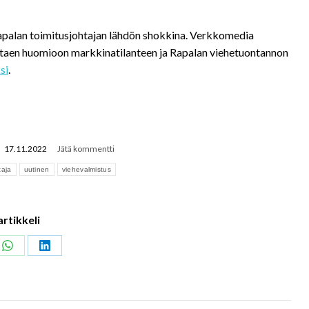
Rapalan toimitusjohtajan lähdön shokkina. Verkkomedia
ottaen huomioon markkinatilanteen ja Rapalan viehetuontannon
si
.
17.11.2022
Jätä kommentti
taja
uutinen
viehevalmistus
artikkeli
Share
Share
on
on
ook
WhatsApp
LinkedIn