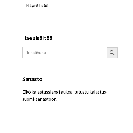
Näytä lisää
Hae sisältöä
Search Button
Search
for:
Sanasto
Eikö kalastusslangi aukea, tutustu
kalastus-
suomi-sanastoon
.