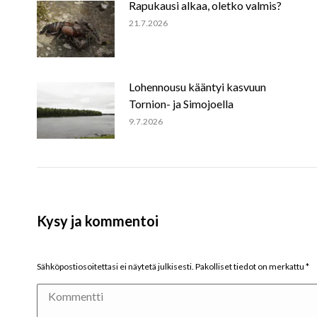
Rapukausi alkaa, oletko valmis?
21.7.2026
Lohennousu kääntyi kasvuun
Tornion- ja Simojoella
9.7.2026
Kysy ja kommentoi
Sähköpostiosoitettasi ei näytetä julkisesti. Pakolliset tiedot on merkattu
*
Kommentti