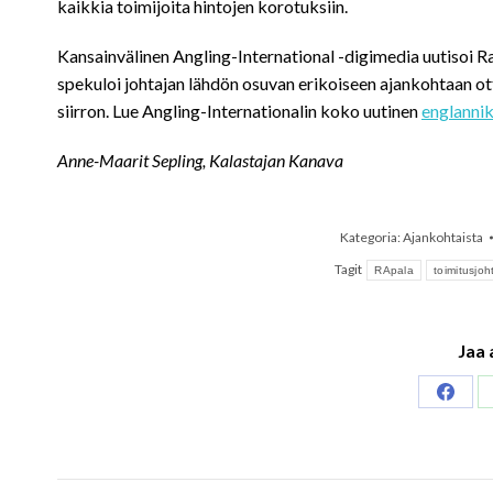
kaikkia toimijoita hintojen korotuksiin.
Kansainvälinen Angling-International -digimedia uutisoi 
spekuloi johtajan lähdön osuvan erikoiseen ajankohtaan 
siirron. Lue Angling-Internationalin koko uutinen
englannik
Anne-Maarit Sepling, Kalastajan Kanava
Kategoria:
Ajankohtaista
Tagit
RApala
toimitusjoh
Jaa 
Share
on
Faceb
Post