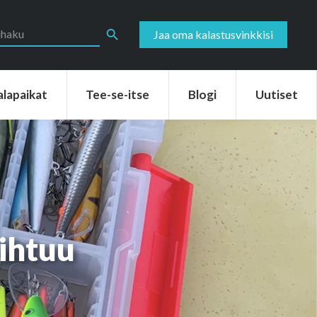
aikat
Tee-se-itse
Blogi
Uutiset
Search Button
Jaa oma kalastusvinkkisi
alapaikat
Tee-se-itse
Blogi
Uutiset
ihtuu