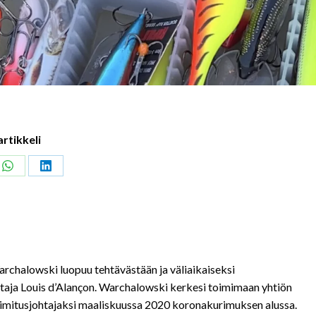
artikkeli
Share
Share
on
on
ook
WhatsApp
LinkedIn
chalowski luopuu tehtävästään ja väliaikaiseksi
htaja Louis d’Alançon. Warchalowski kerkesi toimimaan yhtiön
n toimitusjohtajaksi maaliskuussa 2020 koronakurimuksen alussa.