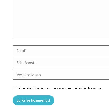
Nimi *
Sähköposti *
Verkkosivusto
Tallenna tiedot selaimeen seuraavaa kommentointikertaa varten.
Julkaise kommentti