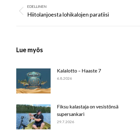
navigation
EDELLINEN
Hiitolanjoesta lohikalojen paratiisi
Previous
post:
Lue myös
Kalalotto – Haaste 7
6.8.2026
Fiksu kalastaja on vesistönsä
supersankari
29.7.2026