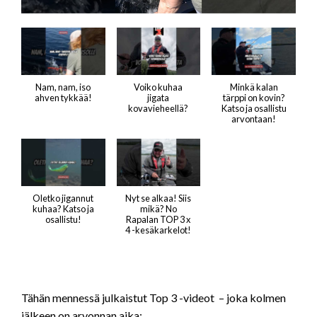
Nam, nam, iso
Voiko kuhaa
Minkä kalan
ahven tykkää!
jigata
tärppi on kovin?
kovavieheellä?
Katso ja osallistu
arvontaan!
Oletko jigannut
Nyt se alkaa! Siis
kuhaa? Katso ja
mikä? No
osallistu!
Rapalan TOP 3 x
4 -kesäkarkelot!
Tähän mennessä julkaistut Top 3 -videot – joka kolmen
jälkeen on arvonnan aika: