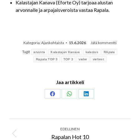
Kalastajan Kanava (Eforte Oy) tarjoaa alustan
arvonnalle ja arpajaisveroista vastaa Rapala.
Kategoria:
Ajankohtaista
15.6.2026
Jätä kommentti
Tagit
arvonta
Kalastajan Kanava
kalastus
RApala
Rapala TOP 3
TOP 3
viehe
vieheet
Jaa artikkeli
Share
Share
Share
on
on
on
Facebook
WhatsApp
LinkedIn
Post
navigation
EDELLINEN
Rapalan Hot 10
Previous