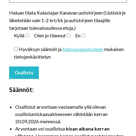
Haluan tilata Kalastajan Kanavan uutiskirjeen (Uutiskirje
lähetetään vain 1-2 krt/kk ja uutiskirjeen tilaajille
tarjotaan tulevaisuudessa etuja.)
Kyllä
Olen jo tilannut
En
Hyväksyn säännöt ja
tietosuojaselosteen
mukaisen
tietojenkäsittelyn
Säännöt:
Osallistut arvontaan vastaamalla yllä olevan
osallistumiskaavakkeeseen vähintään kerran
20.09.2026 mennessä.
Arvontaan voi osallistua
kisan aikana kerran
viikossa
. Useamman kerran osallistuneet tai muuten