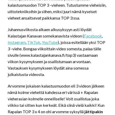
kalastusmuodon TOP 3 -vieheen. Tutustumme vieheisiin,
uittotekniikoihin ja siihen, miksi juuri nämä kyseiset
vieheet ansaitsevat paikkansa TOP 3:ssa.
Juhannusviikosta alkaen alkusyksyyn asti löydät
Kalastajan Kanavan somekanavista videon (
Facebook
,
Instagram
,
TikTok
,
YouTube
), joissa esitellään yksi TOP
3 -viehe. Bongaa viikoittain video somesta, palaa tälle
sivulle (www.kalastajankanava.fi/top3) vastaamaan
viikon kysymykseen ja osallistumaan arvontaan.
Vastauksen kysymykseen löydät aina somessa
julkaistusta videosta.
Arvomme jokaisen kalastusmuodon eli 3 videon jälkeen
nämä kolme viehettä kahdessa eri värissä + Rapalan
vieherasian kolmelle onnelliselle! Voit osallistua joka
viikko tai sitten kun kerkeät. Eikä siinä vielä kaikki! Kun
Rapalan TOP 3 x 4 on ohi arvomme syksyllä
jättipakin