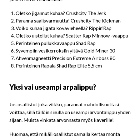
Oletko jigannut kuhaa? Crushcity The Jerk
Paranna saalisvarmuutta! Crushcity The Kickman
Voiko kuhaa jigata kovavieheellä? Rippin’Rap
Oletko uistellut kuhaa? Scatter Rap Minnow -vaappu
Perinteinen pullukkavaappu Shad Rap
Syvempiin vesikerroksiin yltävä Gold Miner 30
Ahvenmagneetti Precision Extreme Airboss 80
Perinteinen Rapala Shad Rap Elite 5,5 cm
Yksi vai useampi arpalippu?
Jos osallistut joka viikko, parannat mahdollisuuttasi
voittaa, sillä tällöin sinulla on useampi arvontalippu yhden
sijaan. Muista vinkata arvonnasta myös kaverille!
Huomaa, että mikäli osallistut samalla kertaa monta