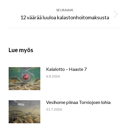
post:
SEURAAVA
12 väärää luuloa kalastonhoitomaksusta
Next
post:
Lue myös
Kalalotto – Haaste 7
6.8.2026
Vesihome piinaa Torniojoen lohia
31.7.2026