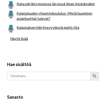
Kuha pärjäisi monessa järvessä ilman istutuksiakin
Kalatalouden yliopistokoulutus: Mistä huomisen
asiantuntijat tulevat?
Kalastuksen häiritsevyydestä muhii riita
Näytä lisää
Hae sisältöä
Search Button
Search
for:
Sanasto