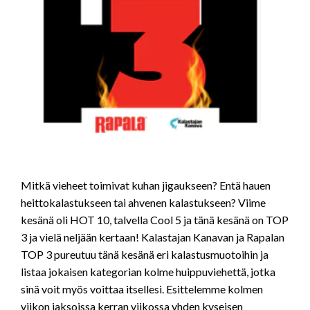
Mitkä vieheet toimivat kuhan jigaukseen? Entä hauen
heittokalastukseen tai ahvenen kalastukseen? Viime
kesänä oli HOT 10, talvella Cool 5 ja tänä kesänä on TOP
3 ja vielä neljään kertaan! Kalastajan Kanavan ja Rapalan
TOP 3 pureutuu tänä kesänä eri kalastusmuotoihin ja
listaa jokaisen kategorian kolme huippuviehettä, jotka
sinä voit myös voittaa itsellesi. Esittelemme kolmen
viikon jaksoissa kerran viikossa yhden kyseisen