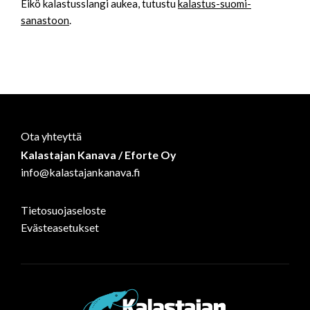
Eikö kalastusslangi aukea, tutustu
kalastus-suomi-
sanastoon
.
Ota yhteyttä
Kalastajan Kanava / Eforte Oy
info@kalastajankanava.fi
Tietosuojaseloste
Evästeasetukset