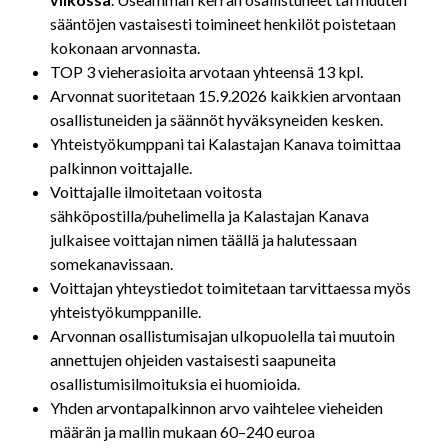
sääntöjen vastaisesti toimineet henkilöt poistetaan
kokonaan arvonnasta.
TOP 3 vieherasioita arvotaan yhteensä 13 kpl.
Arvonnat suoritetaan 15.9.2026 kaikkien arvontaan
osallistuneiden ja säännöt hyväksyneiden kesken.
Yhteistyökumppani tai Kalastajan Kanava toimittaa
palkinnon voittajalle.
Voittajalle ilmoitetaan voitosta
sähköpostilla/puhelimella ja Kalastajan Kanava
julkaisee voittajan nimen täällä ja halutessaan
somekanavissaan.
Voittajan yhteystiedot toimitetaan tarvittaessa myös
yhteistyökumppanille.
Arvonnan osallistumisajan ulkopuolella tai muutoin
annettujen ohjeiden vastaisesti saapuneita
osallistumisilmoituksia ei huomioida.
Yhden arvontapalkinnon arvo vaihtelee vieheiden
määrän ja mallin mukaan 60–240 euroa