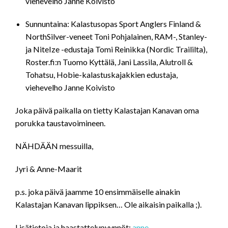
viehevelho Janne Koivisto
Sunnuntaina: Kalastusopas Sport Anglers Finland &
NorthSilver-veneet Toni Pohjalainen, RAM-, Stanley-
ja NiteIze -edustaja Tomi Reinikka (Nordic Traililta),
Roster.fi:n Tuomo Kyttälä, Jani Lassila, Alutroll &
Tohatsu, Hobie-kalastuskajakkien edustaja,
viehevelho Janne Koivisto
Joka päivä paikalla on tietty Kalastajan Kanavan oma
porukka taustavoimineen.
NÄHDÄÄN messuilla,
Jyri & Anne-Maarit
p.s. joka päivä jaamme 10 ensimmäiselle ainakin
Kalastajan Kanavan lippiksen… Ole aikaisin paikalla ;).
Lisätietoja ja haastattelupyynnöt:
anne-