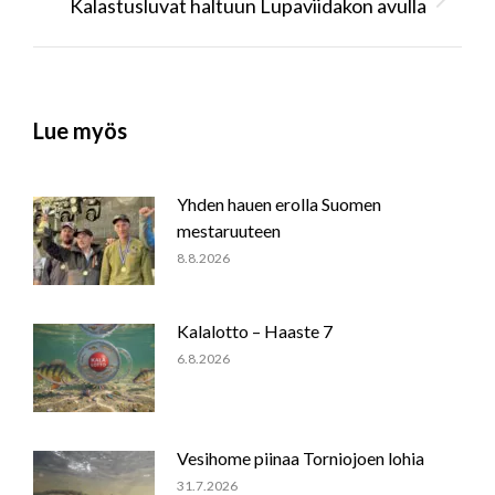
Kalastusluvat haltuun Lupaviidakon avulla
Next
post:
Lue myös
Yhden hauen erolla Suomen
mestaruuteen
8.8.2026
Kalalotto – Haaste 7
6.8.2026
Vesihome piinaa Torniojoen lohia
31.7.2026