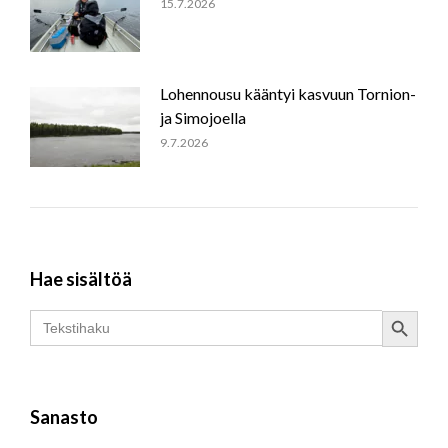
15.7.2026
Lohennousu kääntyi kasvuun Tornion-
ja Simojoella
9.7.2026
Hae sisältöä
Search Button
Search
for:
Sanasto