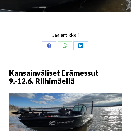
Jaa artikkeli
Share
Share
Share
on
on
on
Facebook
WhatsApp
LinkedIn
Kansainväliset Erämessut
9.-12.6. Riihimäellä