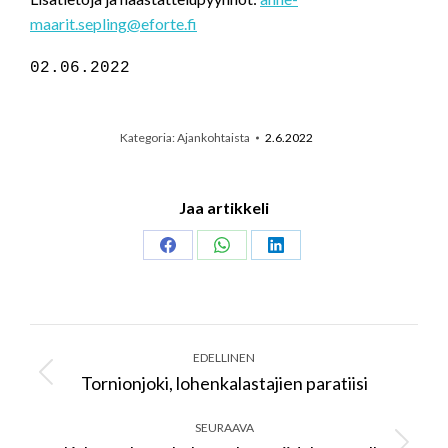
maarit.sepling@eforte.fi
02.06.2022
Kategoria:
Ajankohtaista
2.6.2022
Jaa artikkeli
Share
Share
Share
on
on
on
Facebook
WhatsApp
LinkedIn
Post
navigation
EDELLINEN
Tornionjoki, lohenkalastajien paratiisi
Previous
post:
SEURAAVA