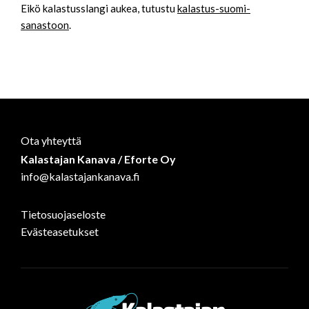
Eikö kalastusslangi aukea, tutustu
kalastus-suomi-
sanastoon
.
Ota yhteyttä
Kalastajan Kanava / Eforte Oy
info@kalastajankanava.fi
Tietosuojaseloste
Evästeasetukset