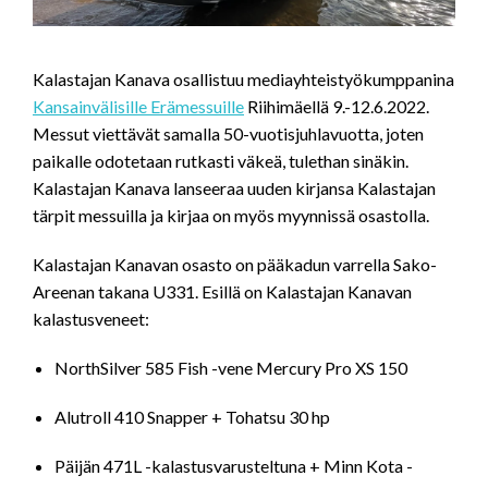
Kalastajan Kanava osallistuu mediayhteistyökumppanina
Kansainvälisille Erämessuille
Riihimäellä 9.-12.6.2022.
Messut viettävät samalla 50-vuotisjuhlavuotta, joten
paikalle odotetaan rutkasti väkeä, tulethan sinäkin.
Kalastajan Kanava lanseeraa uuden kirjansa Kalastajan
tärpit messuilla ja kirjaa on myös myynnissä osastolla.
Kalastajan Kanavan osasto on pääkadun varrella Sako-
Areenan takana U331. Esillä on Kalastajan Kanavan
kalastusveneet:
NorthSilver 585 Fish -vene Mercury Pro XS 150
Alutroll 410 Snapper + Tohatsu 30 hp
Päijän 471L -kalastusvarusteltuna + Minn Kota -