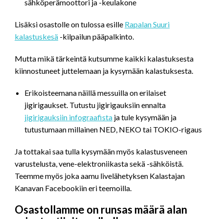
sähköperämoottori ja -keulakone
Lisäksi osastolle on tulossa esille
Rapalan Suuri
kalastuskesä
-kilpailun pääpalkinto.
Mutta mikä tärkeintä kutsumme kaikki kalastuksesta
kiinnostuneet juttelemaan ja kysymään kalastuksesta.
Erikoisteemana näillä messuilla on erilaiset
jigirigaukset. Tutustu jigirigauksiin ennalta
jigirigauksiin infograafista
ja tule kysymään ja
tutustumaan millainen NED, NEKO tai TOKIO-rigaus
Ja tottakai saa tulla kysymään myös kalastusveneen
varustelusta, vene-elektroniikasta sekä -sähköistä.
Teemme myös joka aamu livelähetyksen Kalastajan
Kanavan Facebookiin eri teemoilla.
Osastollamme on runsas määrä alan