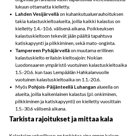
lukuun ottamatta kielletty.
Lahden Vesijärvellä
on kuhankutualuerauhoituksen
takia kalastuskieltoalueita, joilla kaikki kalastus on
kielletty 1.4.–10.6. välisenä aikana. Poikkeuksen
kalastuskieltoon tekevät jään päältä tapahtuva
katiskapyynti ja pilkkiminen, sekä mato-onginta.
Tampereen Pyhäjärvellä
on muutama erillinen
kalastuskielto erilaisin kieltoajoin: Nokian
Luodonsaaren ympäristö vuotuinen kalastuskieltoaika
1.5.-20.6. kun taas Lempäälän Hahkalanvuolle
vuotuinen kalastuskieltoaika on 1.1.-20.6.
Myös
Pohjois-Päijänteellä Luhangan
alueella on
alueita, joilla kaikenlainen kalastus (pl. onkiminen,
pilkkiminen ja katiskapyynti) on kielletty vuosittain
1.5.-30.6 välisenä aikana.
Tarkista rajoitukset ja mittaa kala
Kalastajan velvollisuus on tarkistaa aina ennen kalaan