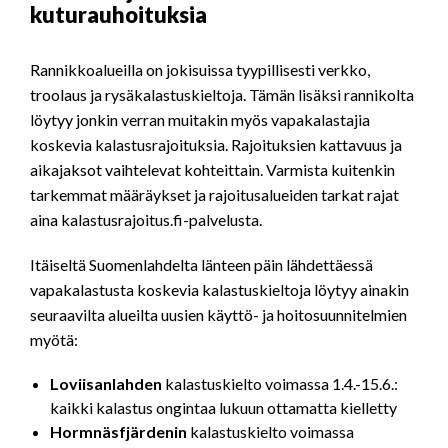
kuturauhoituksia
Rannikkoalueilla on jokisuissa tyypillisesti verkko,
troolaus ja rysäkalastuskieltoja. Tämän lisäksi rannikolta
löytyy jonkin verran muitakin myös vapakalastajia
koskevia kalastusrajoituksia. Rajoituksien kattavuus ja
aikajaksot vaihtelevat kohteittain. Varmista kuitenkin
tarkemmat määräykset ja rajoitusalueiden tarkat rajat
aina kalastusrajoitus.fi-palvelusta.
Itäiseltä Suomenlahdelta länteen päin lähdettäessä
vapakalastusta koskevia kalastuskieltoja löytyy ainakin
seuraavilta alueilta uusien käyttö- ja hoitosuunnitelmien
myötä:
Loviisanlahden
kalastuskielto voimassa 1.4.-15.6.:
kaikki kalastus ongintaa lukuun ottamatta kielletty
Hormnäsfjärdenin
kalastuskielto voimassa