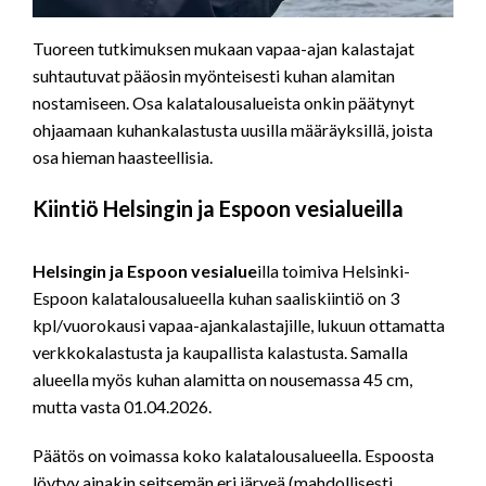
Tuoreen tutkimuksen mukaan vapaa-ajan kalastajat
suhtautuvat pääosin myönteisesti kuhan alamitan
nostamiseen. Osa kalatalousalueista onkin päätynyt
ohjaamaan kuhankalastusta uusilla määräyksillä, joista
osa hieman haasteellisia.
Kiintiö Helsingin ja Espoon vesialueilla
Helsingin ja Espoon vesialue
illa toimiva Helsinki-
Espoon kalatalousalueella kuhan saaliskiintiö on 3
kpl/vuorokausi vapaa-ajankalastajille, lukuun ottamatta
verkkokalastusta ja kaupallista kalastusta. Samalla
alueella myös kuhan alamitta on nousemassa 45 cm,
mutta vasta 01.04.2026.
Päätös on voimassa koko kalatalousalueella. Espoosta
löytyy ainakin seitsemän eri järveä (mahdollisesti