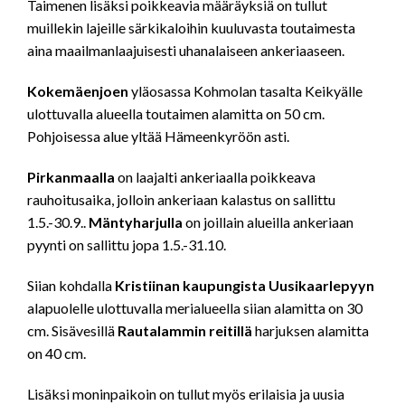
Taimenen lisäksi poikkeavia määräyksiä on tullut
muillekin lajeille särkikaloihin kuuluvasta toutaimesta
aina maailmanlaajuisesti uhanalaiseen ankeriaaseen.
Kokemäenjoen
yläosassa Kohmolan tasalta Keikyälle
ulottuvalla alueella toutaimen alamitta on 50 cm.
Pohjoisessa alue yltää Hämeenkyröön asti.
Pirkanmaalla
on laajalti ankeriaalla poikkeava
rauhoitusaika, jolloin ankeriaan kalastus on sallittu
1.5.-30.9..
Mäntyharjulla
on joillain alueilla ankeriaan
pyynti on sallittu jopa 1.5.-31.10.
Siian kohdalla
Kristiinan kaupungista Uusikaarlepyyn
alapuolelle ulottuvalla merialueella siian alamitta on 30
cm. Sisävesillä
Rautalammin reitillä
harjuksen alamitta
on 40 cm.
Lisäksi moninpaikoin on tullut myös erilaisia ja uusia