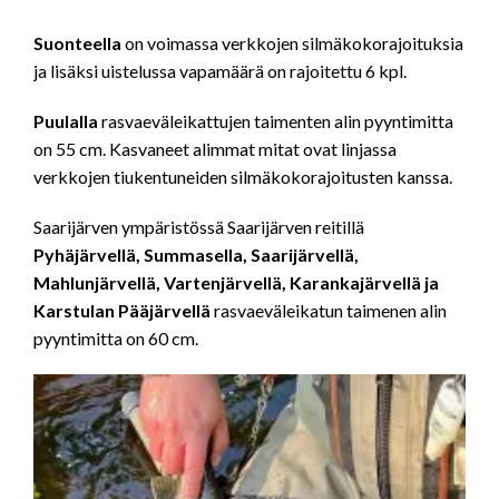
Suonteella
on voimassa verkkojen silmäkokorajoituksia
ja lisäksi uistelussa vapamäärä on rajoitettu 6 kpl.
Puulalla
rasvaeväleikattujen taimenten alin pyyntimitta
on 55 cm. Kasvaneet alimmat mitat ovat linjassa
verkkojen tiukentuneiden silmäkokorajoitusten kanssa.
Saarijärven ympäristössä Saarijärven reitillä
Pyhäjärvellä, Summasella, Saarijärvellä,
Mahlunjärvellä, Vartenjärvellä, Karankajärvellä ja
Karstulan Pääjärvellä
rasvaeväleikatun taimenen alin
pyyntimitta on 60 cm.