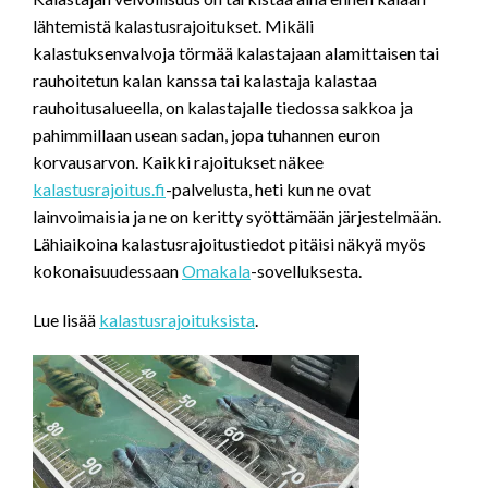
lähtemistä kalastusrajoitukset. Mikäli
kalastuksenvalvoja törmää kalastajaan alamittaisen tai
rauhoitetun kalan kanssa tai kalastaja kalastaa
rauhoitusalueella, on kalastajalle tiedossa sakkoa ja
pahimmillaan usean sadan, jopa tuhannen euron
korvausarvon. Kaikki rajoitukset näkee
kalastusrajoitus.fi
-palvelusta, heti kun ne ovat
lainvoimaisia ja ne on keritty syöttämään järjestelmään.
Lähiaikoina kalastusrajoitustiedot pitäisi näkyä myös
kokonaisuudessaan
Omakala
-sovelluksesta.
Lue lisää
kalastusrajoituksista
.