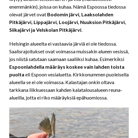
enemmänkin), joissa on kuhaa. Nämä Espoossa tiedossa
olevat järvet ovat
Bodomin järvi, Laaksolahden
Pitkäjärvi, Lippajärvi, Loojärvi, Nuuksion Pitkäjärvi,
Siikajärvi ja Velskolan Pitkäjärvi
.
Helsingin alueelta ei vastaavia järviä ei ole tiedossa.
Saalisrajoitukset ovat voimassa muissakin alueen vesissä,
jos niistä satutaan saamaan saaliiksi kuhaa. Esimerkiksi
Espoonlahdella määräys koskee vain lahden toista
puolta
eli Espoon vesialuetta. Kirkkonummen puoleisella
alueella se ei ole voimassa. Kalastajan onkin oltava
tarkkana liikkuessaan kahden kalatalousalueen reuna-
alueilla, jotta ei riko määräyksiä epähuomiossa.