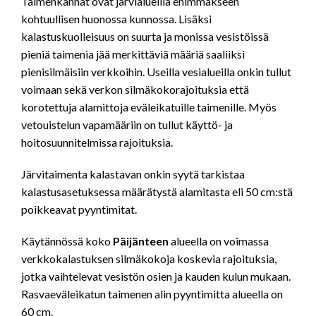
Taimenkannat ovat järvialueilla enimmäkseen
kohtuullisen huonossa kunnossa. Lisäksi
kalastuskuolleisuus on suurta ja monissa vesistöissä
pieniä taimenia jää merkittäviä määriä saaliiksi
pienisilmäisiin verkkoihin. Useilla vesialueilla onkin tullut
voimaan sekä verkon silmäkokorajoituksia että
korotettuja alamittoja eväleikatuille taimenille. Myös
vetouistelun vapamääriin on tullut käyttö- ja
hoitosuunnitelmissa rajoituksia.
Järvitaimenta kalastavan onkin syytä tarkistaa
kalastusasetuksessa määrätystä alamitasta eli 50 cm:stä
poikkeavat pyyntimitat.
Käytännössä koko
Päijänteen
alueella on voimassa
verkkokalastuksen silmäkokoja koskevia rajoituksia,
jotka vaihtelevat vesistön osien ja kauden kulun mukaan.
Rasvaeväleikatun taimenen alin pyyntimitta alueella on
60 cm.