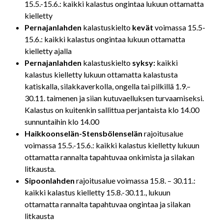
15.5.-15.6.: kaikki kalastus ongintaa lukuun ottamatta
kielletty
Pernajanlahden
kalastuskielto
kevät
voimassa 15.5-
15.6.: kaikki kalastus ongintaa lukuun ottamatta
kielletty ajalla
Pernajanlahden
kalastuskielto
syksy:
kaikki
kalastus kielletty lukuun ottamatta kalastusta
katiskalla, silakkaverkolla, ongella tai pilkillä 1.9.–
30.11. taimenen ja siian kutuvaelluksen turvaamiseksi.
Kalastus on kuitenkin sallittua perjantaista klo 14.00
sunnuntaihin klo 14.00
Haikkoonselän-Stensbölenselän
rajoitusalue
voimassa 15.5.-15.6.: kaikki kalastus kielletty lukuun
ottamatta rannalta tapahtuvaa onkimista ja silakan
litkausta.
Sipoonlahden
rajoitusalue voimassa 15.8. – 30.11.:
kaikki kalastus kielletty 15.8.-30.11., lukuun
ottamatta rannalta tapahtuvaa ongintaa ja silakan
litkausta