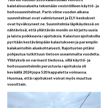
kalatalousalueita tekemään vesistöilleen käyttö- ja
hoitosuunnitelmat. Parin viime vuoden aikana
suunnitelmat ovat valmistuneet ja ELY-keskukset
ovat hyväksyneet ne. Suunnitelmia läpikäydessä on
nähtävissä, että yllättävän moniin on kirjattu uusia
ja laista poikkeavia rajoituksia. Kalastusrajoituksilla
pyritään kestävämpään kalastukseen ja parempiin
kalakantoihin aluekohtaisesti. Rajoitusten pitäisi
pohjautua tutkittuun tietoon useammalta vuodelta.
Yllätyksiä on varmasti tiedossa, sillä käyttö- ja
hoitosuunnitelmiin perustuvia rajoituksia oli
keväällä 2024 jopa 520 kappaletta voimassa.
Huomaa, että rajoitukset voivat myös muuttua
vuosittain.