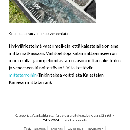
Kalamittatarran voi liimata veneen laitaan.
Nykyjärjestelmä vaatii melkein, että kalastajalla on aina
mitta matkassaan. Vaihtoehtoja kalan mittaamiseen on
monia rulla- ja ompelumitasta, erilaisiin mittausalustoihin
ja veneeseen kiinnitettäviin UV:ta kestäviin
mittatarroihin
(linkin takaa voit tilata Kalastajan
Kanavan mittatarran).
Kategoriat:
Ajankohtaista
,
Kalastusrajoitukset
,
Luvat ja säännöt
24.5.2024
Jätä kommentti
Tagit
alamitta
ankerias
Ely-keskus
järvitaimen