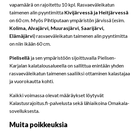
vapamäärä on rajoitettu 10 kpl. Rasvaeväleikatun
taimenen alin pyyntimitta
Kivijärvessä ja Heitjärvessä
on 60 cm. Myös Pihtiputaan ympäristön järvissä (esim.
Kolima, Alvajärvi, Muurasjärvi, Saarijärvi,
Elämäjärvi
) rasvaeväleikatun taimenen alin pyyntimitta
on niin ikään 60 cm.
Pielisellä
ja sen ympäristöön sijoittuvalla Pielisen-
Karjalan kalatalousalueella on sallittua enintään yhden
rasvaeväleikatun taimenen saaliiksi ottaminen kalastajaa
ja vuorokautta kohti.
Kaikki voimassa olevat määräykset löytyvät
Kalastusrajoitus.fi-palvelusta sekä lähiaikoina Omakala-
sovelluksesta.
Muita poikkeuksia