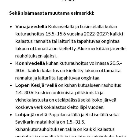
Sekä sisämaasta muutama esimerkki:
Vanajavedellä
Kuhanselällä ja Lusinselällä kuhan
kuturauhoitus 15.5.-15.6 vuosina 2022-2027: kaikki
kalastus rannalta tai laiturilta tapahtuvaa ongintaa
lukuun ottamatta on kielletty. Alue merkitään järvelle
rauhoituksen ajaksi.
Konnivedellä
kuhan kuturauhoitus voimassa 20.5.–
30.6.: kaikki kalastus on kielletty lukuun ottamatta
rannalta ja laiturilta tapahtuvaa ongintaa.
Lopen Kesijärvellä
on kuhan kutualueen rauhoitus
1.4.-30.6. koskien onkimista, pilkkimistä ja
viehekalastusta on eteläpäässä sekä koko järveä
koskeva verkkokalastuskielto läpi vuoden.
Lohjanjärvellä
Pappilanselällä ja Ristiselällä sekä
Savikarin matalikolla on 1.5.-31.5.
kuhankuturauhoituksen takia on kaikki kalastus
ongintaa ja rannalta käsin tapahtuvaa viehekalastusta