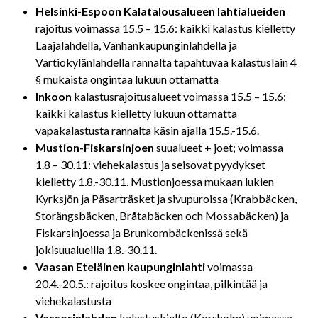
Helsinki-Espoon Kalatalousalueen lahtialueiden
rajoitus voimassa 15.5 – 15.6: kaikki kalastus kielletty
Laajalahdella, Vanhankaupunginlahdella ja
Vartiokylänlahdella rannalta tapahtuvaa kalastuslain 4
§ mukaista ongintaa lukuun ottamatta
Inkoon
kalastusrajoitusalueet voimassa 15.5 – 15.6;
kaikki kalastus kielletty lukuun ottamatta
vapakalastusta rannalta käsin ajalla 15.5.-15.6.
Mustion-Fiskarsinjoen
suualueet + joet; voimassa
1.8 – 30.11: viehekalastus ja seisovat pyydykset
kielletty 1.8.-30.11. Mustionjoessa mukaan lukien
Kyrksjön ja Päsarträsket ja sivupuroissa (Krabbäcken,
Storängsbäcken, Bråtabäcken och Mossabäcken) ja
Fiskarsinjoessa ja Brunkombäckenissä sekä
jokisuualueilla 1.8.-30.11.
Vaasan Eteläinen kaupunginlahti
voimassa
20.4.-20.5.: rajoitus koskee ongintaa, pilkintää ja
viehekalastusta
Vassorinlahden
kalastuskielto (Korsholm) voimassa