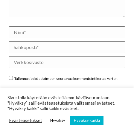
Nimi *
Sähköposti *
Verkkosivusto
Tallenna tiedot selaimeen seuraavaa kommentointikertaa varten.
Julkaise kommentti
Sivustolla käytetään evästeitä mm. kävijäseurantaan.
"Hyväksy” sallii evästeasetuksista valitsemasi evästeet.
"Hyväksy kaikki" sallii kaikki evästeet.
Evästeasetukset
Kaikki aiheesta
Hyväksy
Hyväksy kaikki
Videot