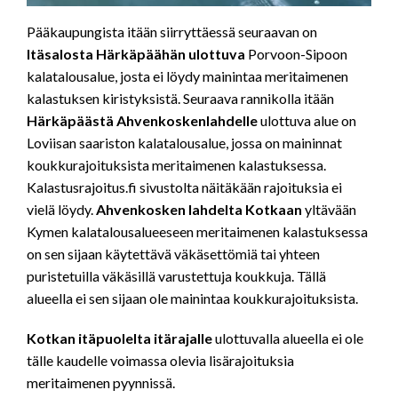
Pääkaupungista itään siirryttäessä seuraavan on
Itäsalosta Härkäpäähän ulottuva
Porvoon-Sipoon
kalatalousalue, josta ei löydy mainintaa meritaimenen
kalastuksen kiristyksistä. Seuraava rannikolla itään
Härkäpäästä
Ahvenkoskenlahdelle
ulottuva alue on
Loviisan saariston kalatalousalue, jossa on maininnat
koukkurajoituksista meritaimenen kalastuksessa.
Kalastusrajoitus.fi sivustolta näitäkään rajoituksia ei
vielä löydy.
Ahvenkosken lahdelta Kotkaan
yltävään
Kymen kalatalousalueeseen meritaimenen kalastuksessa
on sen sijaan käytettävä väkäsettömiä tai yhteen
puristetuilla väkäsillä varustettuja koukkuja. Tällä
alueella ei sen sijaan ole mainintaa koukkurajoituksista.
Kotkan itäpuolelta itärajalle
ulottuvalla alueella ei ole
tälle kaudelle voimassa olevia lisärajoituksia
meritaimenen pyynnissä.