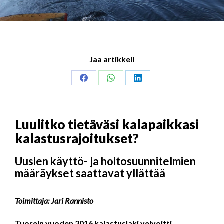
Jaa artikkeli
Share
Share
Share
on
on
on
Facebook
WhatsApp
LinkedIn
Luulitko tietäväsi kalapaikkasi
kalastusrajoitukset?
Uusien käyttö- ja hoitosuunnitelmien
määräykset saattavat yllättää
Toimittaja: Jari Rannisto
Tuorein vuoden 2016 kalastuslaki velvoitti