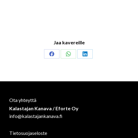
Jaa kavereille
Share
Share
Share
on
on
on
Facebook
WhatsApp
LinkedIn
Ota yhteyttä
Kalastajan Kanava / Eforte Oy
info@kalastajankanava.fi
Tietosuojaseloste