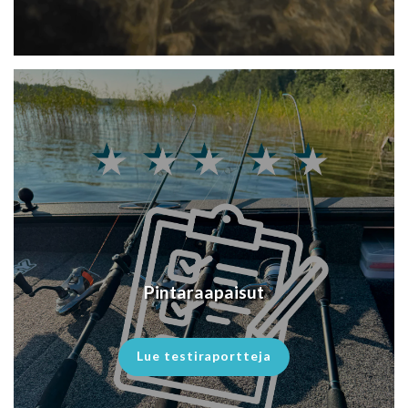
Pintaraapaisut
Lue testiraportteja