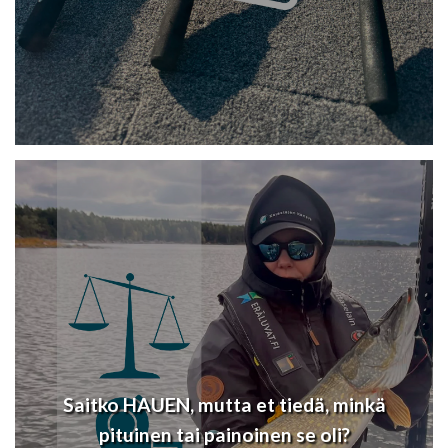
Saitko HAUEN, mutta et tiedä, minkä
pituinen tai painoinen se oli?