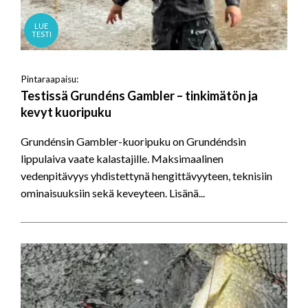
LUE
TESTI
Pintaraapaisu:
Testissä Grundéns Gambler – tinkimätön ja
kevyt kuoripuku
Grundénsin Gambler-kuoripuku on Grundéndsin
lippulaiva vaate kalastajille. Maksimaalinen
vedenpitävyys yhdistettynä hengittävyyteen, teknisiin
ominaisuuksiin sekä keveyteen. Lisänä...