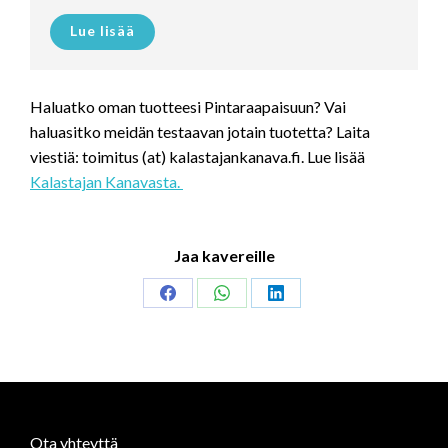
Lue lisää
Haluatko oman tuotteesi Pintaraapaisuun? Vai
haluasitko meidän testaavan jotain tuotetta? Laita
viestiä: toimitus (at) kalastajankanava.fi. Lue lisää
Kalastajan Kanavasta.
Jaa kavereille
Share
Share
Share
on
on
on
Facebook
WhatsApp
LinkedIn
Ota yhteyttä