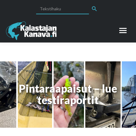
Search Button
Search
for:
Pintaraapaisut – lue
testiraportit