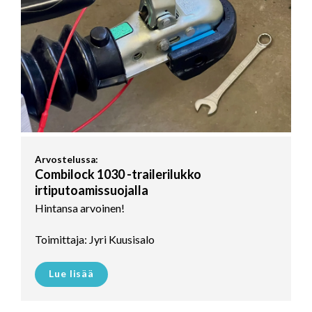
Arvostelussa:
Combilock 1030 -trailerilukko
irtiputoamissuojalla
Hintansa arvoinen!
Toimittaja: Jyri Kuusisalo
Lue lisää