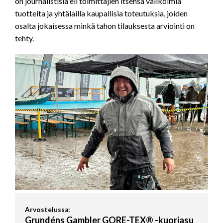
on journalistisia eli toimittajien itsensä valikoimia
tuotteita ja yhtälailla kaupallisia toteutuksia, joiden
osalta jokaisessa minkä tahon tilauksesta arviointi on
tehty.
Arvostelussa:
Grundéns Gambler GORE-TEX® -kuoriasu