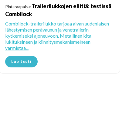
Trailerilukkojen eliitiä: testissä
Pintaraapaisu:
Combilock
Combilock-trailerilukko tarjoaa aivan uudenlaisen
lähestymisen perävaunun ja venetrailerin
kytkemiseksi ajoneuvoon. Metallinen kita,
lukituksineen ja kiinnitysmekanismeineen
varmistaa...
Lue testi