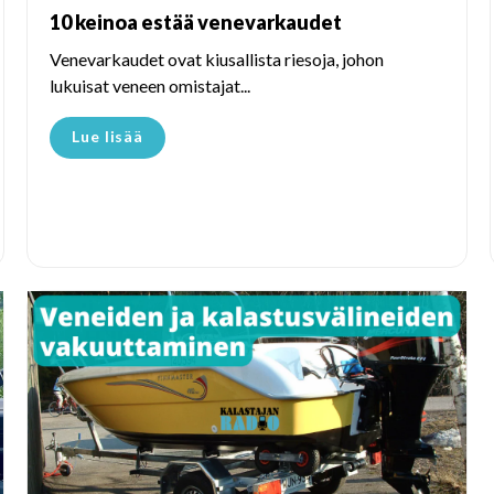
10 keinoa estää venevarkaudet
Venevarkaudet ovat kiusallista riesoja, johon
lukuisat veneen omistajat...
Lue lisää