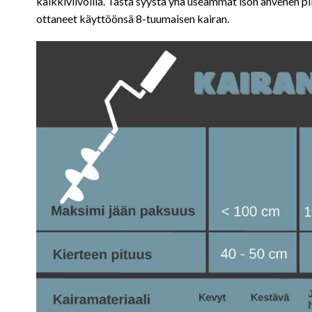
kalkkiviivoilla. Tästä syystä yhä useammat ison ahvenen pi
ottaneet käyttöönsä 8-tuumaisen kairan.