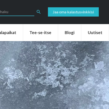
aikat
Tee-se-itse
Blogi
Uutiset
Search Button
Jaa oma kalastusvinkkisi
alapaikat
Tee-se-itse
Blogi
Uutiset