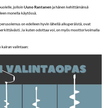
olelle, jolloin
Uuno Rantanen
ja hänen kehittämänsä
lleen monella käytössä.
perusolemus on edelleen hyvin lähellä alkuperäistä, ovat
 merkittävästi. Ja kuten odottaa voi, on myös moottorivoimalla
kairan valintaan: