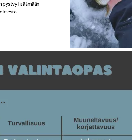
on pystyy lisäämään
roksesta.