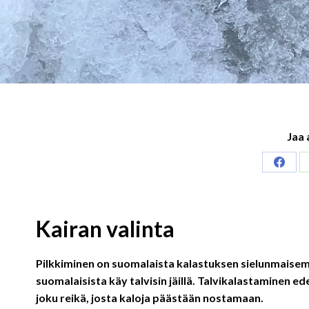
Jaa 
Share
on
Faceb
Kairan valinta
Pilkkiminen on suomalaista kalastuksen sielunmaise
suomalaisista käy talvisin jäillä. Talvikalastaminen ed
joku reikä, josta kaloja päästään nostamaan.