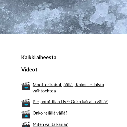
Kaikki aiheesta
Videot
Moottorikairat jäällä | Kolme erilaista
vaihtoehtoa
Perjantai-illan LivE: Onko kairalla väliä?
Onko reiällä väliä?
Miten valita kaira?