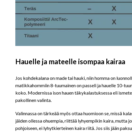
Hauelle ja mateelle isompaa kairaa
Jos kohdekalana on made tai hauki, niin homma on luonnolli
matikkahommiin 8-tuumainen on passeli ja hauelle 10-tuum
koko. Modernissa ison hauen täkykalastuksessa eli ismete
pakollinen valinta.
Valinnassa on tärkeää myös ottaa huomioon se, missä kal
jäiden ollessa ohuempia, riittää lyhyempikin kaira, mutta j
pohjoiseen, ei lyhytkierteinen kaira riitä. Jos siis jään paks