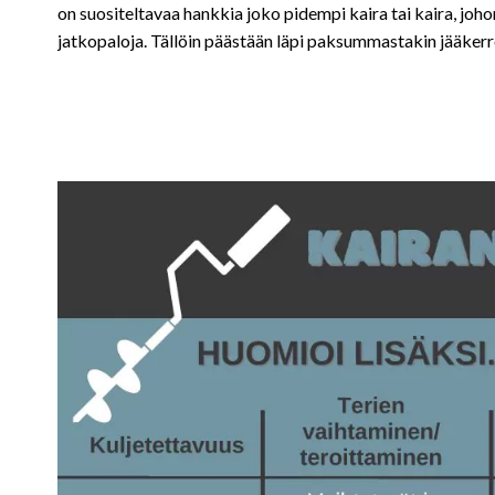
on suositeltavaa hankkia joko pidempi kaira tai kaira, joh
jatkopaloja. Tällöin päästään läpi paksummastakin jääker