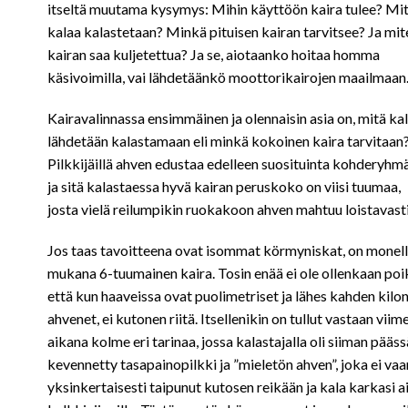
itseltä muutama kysymys: Mihin käyttöön kaira tulee? Mi
kalaa kalastetaan? Minkä pituisen kairan tarvitsee? Ja mit
kairan saa kuljetettua? Ja se, aiotaanko hoitaa homma
käsivoimilla, vai lähdetäänkö moottorikairojen maailmaan
Kairavalinnassa ensimmäinen ja olennaisin asia on, mitä ka
lähdetään kalastamaan eli minkä kokoinen kaira tarvitaan
Pilkkijäillä ahven edustaa edelleen suosituinta kohderyhm
ja sitä kalastaessa hyvä kairan peruskoko on viisi tuumaa,
josta vielä reilumpikin ruokakoon ahven mahtuu loistavasti
Jos taas tavoitteena ovat isommat körmyniskat, on monell
mukana 6-tuumainen kaira. Tosin enää ei ole ollenkaan poi
että kun haaveissa ovat puolimetriset ja lähes kahden kilo
ahvenet, ei kutonen riitä. Itsellenikin on tullut vastaan vii
aikana kolme eri tarinaa, jossa kalastajalla oli siiman pääss
kevennetty tasapainopilkki ja ”mieletön ahven”, joka ei vaa
yksinkertaisesti taipunut kutosen reikään ja kala karkasi a