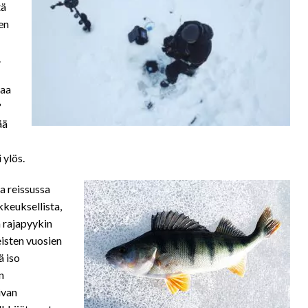
tä
en
.
laa
?
ää
 ylös.
a reissussa
kkeuksellista,
n rajapyykin
meisten vuosien
ä iso
n
ivan