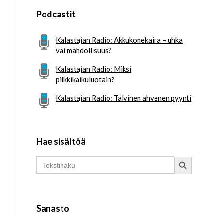
Podcastit
Kalastajan Radio: Akkukonekaira – uhka
vai mahdollisuus?
Kalastajan Radio: Miksi
pilkkikaikuluotain?
Kalastajan Radio: Talvinen ahvenen pyynti
Hae sisältöä
Search Button
Search
for:
Sanasto