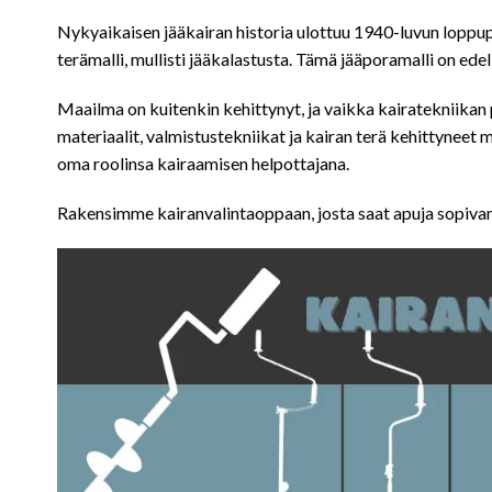
Nykyaikaisen jääkairan historia ulottuu 1940-luvun loppupu
terämalli, mullisti jääkalastusta. Tämä jääporamalli on ede
Maailma on kuitenkin kehittynyt, ja vaikka kairatekniikan 
materiaalit, valmistustekniikat ja kairan terä kehittyneet
oma roolinsa kairaamisen helpottajana.
Rakensimme kairanvalintaoppaan, josta saat apuja sopivan 