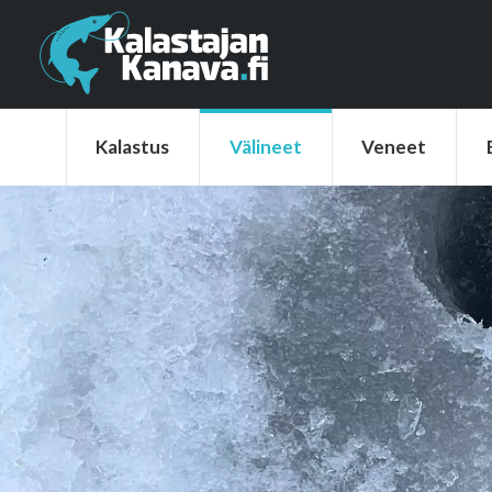
Kalastus
Välineet
Veneet
Elek
Kalastus
Välineet
Veneet