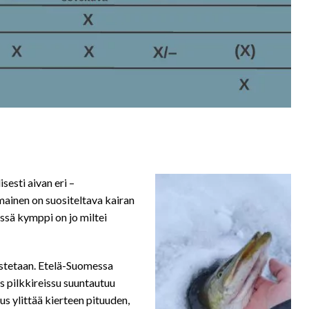
sesti aivan eri –
ainen on suositeltava kairan
ssä kymppi on jo miltei
astetaan. Etelä-Suomessa
os pilkkireissu suuntautuu
uus ylittää kierteen pituuden,