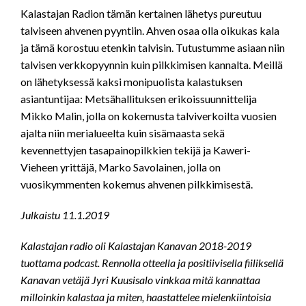
LINK
Kalastajan Radion tämän kertainen lähetys pureutuu
talviseen ahvenen pyyntiin. Ahven osaa olla oikukas kala
EMBED
ja tämä korostuu etenkin talvisin. Tutustumme asiaan niin
talvisen verkkopyynnin kuin pilkkimisen kannalta. Meillä
on lähetyksessä kaksi monipuolista kalastuksen
asiantuntijaa: Metsähallituksen erikoissuunnittelija
Mikko Malin, jolla on kokemusta talviverkoilta vuosien
ajalta niin merialueelta kuin sisämaasta sekä
kevennettyjen tasapainopilkkien tekijä ja Kaweri-
Vieheen yrittäjä, Marko Savolainen, jolla on
vuosikymmenten kokemus ahvenen pilkkimisestä.
Julkaistu 11.1.2019
Kalastajan radio oli Kalastajan Kanavan 2018-2019
tuottama podcast. Rennolla otteella ja positiivisella fiiliksellä
Kanavan vetäjä Jyri Kuusisalo vinkkaa mitä kannattaa
milloinkin kalastaa ja miten, haastattelee mielenkiintoisia