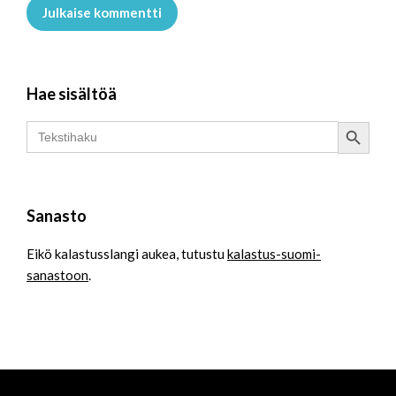
Julkaise kommentti
Hae sisältöä
Search Button
Search
for:
Sanasto
Eikö kalastusslangi aukea, tutustu
kalastus-suomi-
sanastoon
.