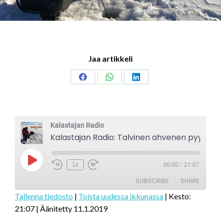
Jaa artikkeli
Share
Share
Share
on
on
on
Facebook
WhatsApp
LinkedIn
Kalastajan Radio
Kalastajan Radio: Talvinen ahvenen pyynti
Play
1x
00:00
/
21:07
Episode
SUBSCRIBE
SHARE
Tallenna tiedosto
|
Toista uudessa ikkunassa
|
Kesto:
21:07
|
Äänitetty 11.1.2019
SHARE
RSS FEED