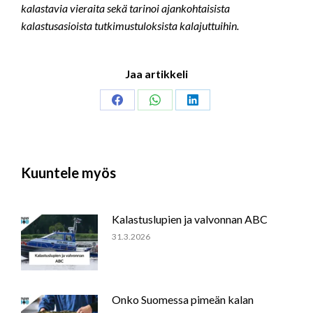
kalastavia vieraita sekä tarinoi ajankohtaisista
kalastusasioista tutkimustuloksista kalajuttuihin.
Jaa artikkeli
Share
Share
Share
on
on
on
Facebook
WhatsApp
LinkedIn
Kuuntele myös
Kalastuslupien ja valvonnan ABC
31.3.2026
Onko Suomessa pimeän kalan