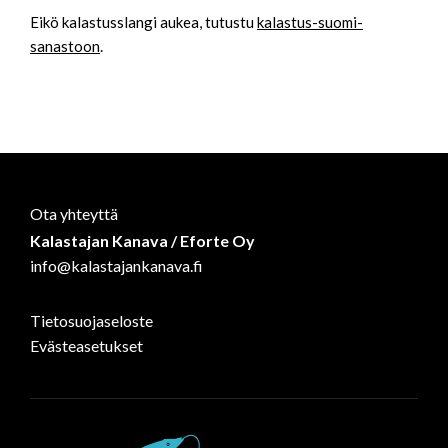
Eikö kalastusslangi aukea, tutustu
kalastus-suomi-
sanastoon
.
Ota yhteyttä
Kalastajan Kanava / Eforte Oy
info@kalastajankanava.fi
Tietosuojaseloste
Evästeasetukset