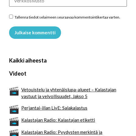
Tallenna tiedot selaimeen seuraavaa kommentointikertaa varten.
Julkaise kommentti
Kaikki aiheesta
Videot
Vetouistelu ja yhtenäislupa-alueet – Kalastajan
vastuut ja velvollisuudet, Jakso 5
Perjantai-illan LivE: Salakalastus
Kalastajan Radio: Kalastajan etiketti
Kalastajan Radio: Pyydysten merkintä ja