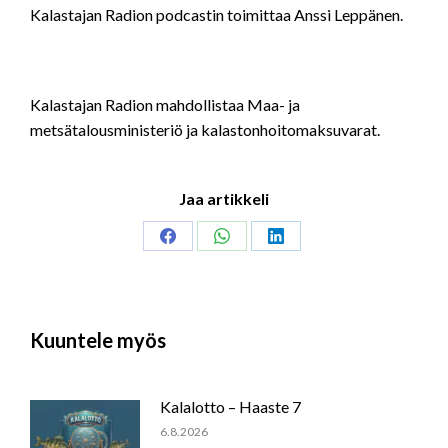
Kalastajan Radion podcastin toimittaa Anssi Leppänen.
Kalastajan Radion mahdollistaa Maa- ja
metsätalousministeriö ja kalastonhoitomaksuvarat.
Jaa artikkeli
Share
Share
Share
on
on
on
Facebook
WhatsApp
LinkedIn
Kuuntele myös
Kalalotto – Haaste 7
6.8.2026