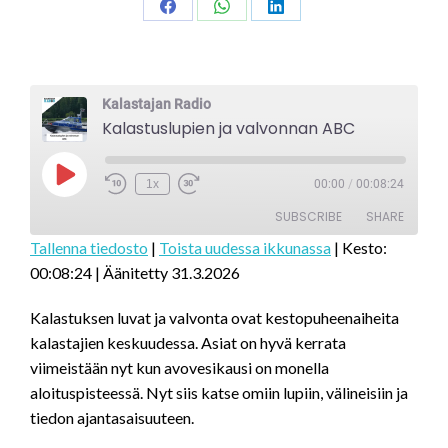
Share
Share
Share
on
on
on
Facebook
WhatsApp
LinkedIn
Kalastajan Radio
Kalastuslupien ja valvonnan ABC
Play
1x
00:00
/
00:08:24
Episode
SUBSCRIBE
SHARE
Tallenna tiedosto
|
Toista uudessa ikkunassa
|
Kesto:
00:08:24
|
Äänitetty 31.3.2026
SHARE
RSS FEED
LINK
Kalastuksen luvat ja valvonta ovat kestopuheenaiheita
kalastajien keskuudessa. Asiat on hyvä kerrata
EMBED
viimeistään nyt kun avovesikausi on monella
aloituspisteessä. Nyt siis katse omiin lupiin, välineisiin ja
tiedon ajantasaisuuteen.