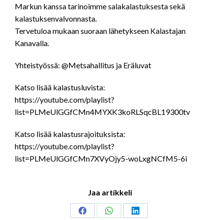
Markun kanssa tarinoimme salakalastuksesta sekä
kalastuksenvalvonnasta.
Tervetuloa mukaan suoraan lähetykseen Kalastajan
Kanavalla.
Yhteistyössä: @Metsahallitus ja Eräluvat
Katso lisää kalastusluvista:
https://youtube.com/playlist?
list=PLMeUlGGfCMn4MYXK3koRLSqcBL19300tv
Katso lisää kalastusrajoituksista:
https://youtube.com/playlist?
list=PLMeUlGGfCMn7XVyOjy5-woLxgNCfM5-6i
Jaa artikkeli
Share
Share
Share