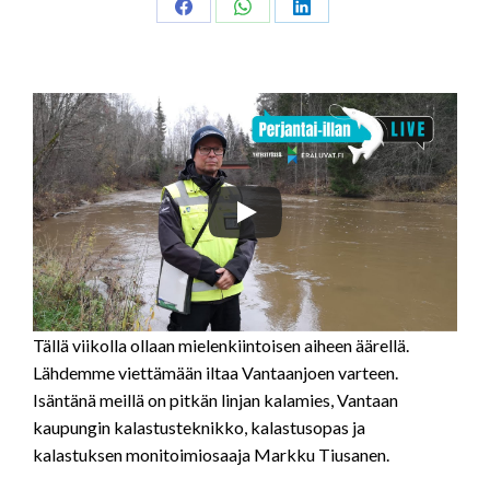
Share
Share
Share
on
on
on
Facebook
WhatsApp
LinkedIn
Tällä viikolla ollaan mielenkiintoisen aiheen äärellä.
Lähdemme viettämään iltaa Vantaanjoen varteen.
Isäntänä meillä on pitkän linjan kalamies, Vantaan
kaupungin kalastusteknikko, kalastusopas ja
kalastuksen monitoimiosaaja Markku Tiusanen.