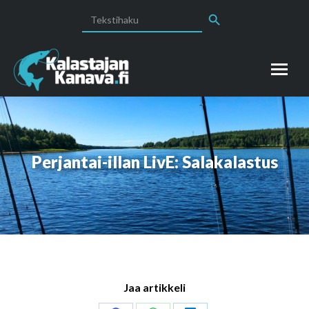
Search Button
Search
for:
Perjantai-illan LivE: Salakalastus
Jaa artikkeli