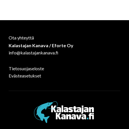
on
on
on
Facebook
WhatsApp
LinkedIn
Ota yhteyttä
Kalastajan Kanava / Eforte Oy
info@kalastajankanava.fi
Tietosuojaseloste
Evästeasetukset