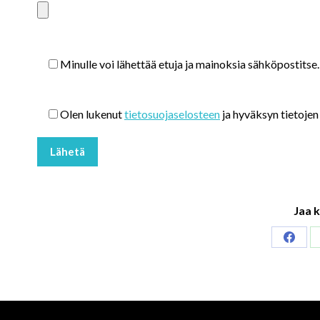
Minulle voi lähettää etuja ja mainoksia sähköpostitse.
Olen lukenut
tietosuojaselosteen
ja hyväksyn tietojen 
Jaa k
Share
on
Faceb