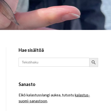
Hae sisältöä
Search Button
Search
for:
Sanasto
Eikö kalastusslangi aukea, tutustu
kalastus-
suomi-sanastoon
.