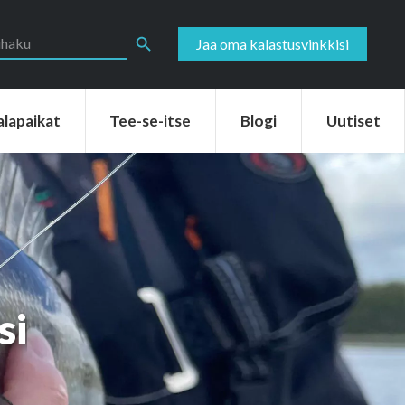
aikat
Tee-se-itse
Blogi
Uutiset
Search Button
Jaa oma kalastusvinkkisi
alapaikat
Tee-se-itse
Blogi
Uutiset
si