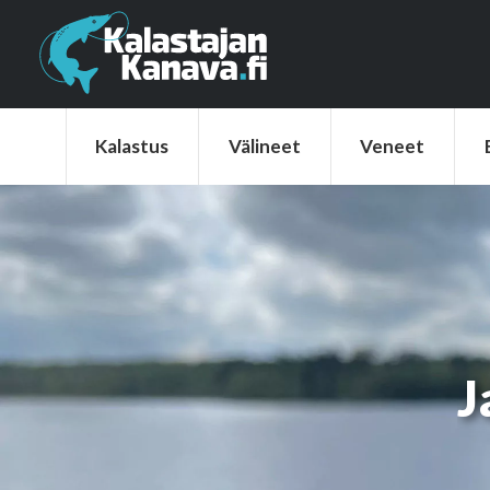
Kalastus
Välineet
Veneet
Elek
Kalastus
Välineet
Veneet
J