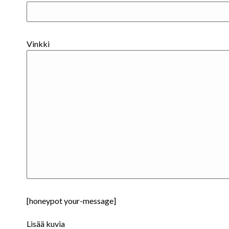
Vinkki
[honeypot your-message]
Lisää kuvia