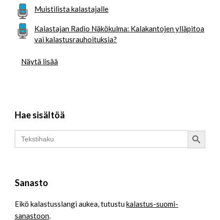
Muistilista kalastajalle
Kalastajan Radio Näkökulma: Kalakantojen ylläpitoa
vai kalastusrauhoituksia?
Näytä lisää
Hae sisältöä
Search Button
Search
for:
Sanasto
Eikö kalastusslangi aukea, tutustu
kalastus-suomi-
sanastoon
.