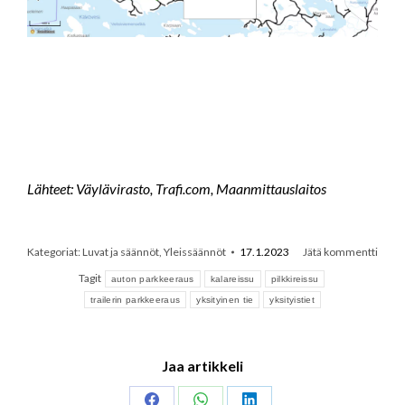
Lähteet: Väylävirasto, Trafi.com, Maanmittauslaitos
Kategoriat:
Luvat ja säännöt
,
Yleissäännöt
17.1.2023
Jätä kommentti
Tagit
auton parkkeeraus
kalareissu
pilkkireissu
trailerin parkkeeraus
yksityinen tie
yksityistiet
Jaa artikkeli