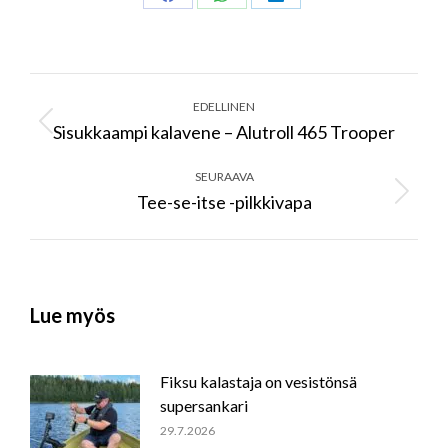
Share
Share
Share
on
on
on
Facebook
WhatsApp
LinkedIn
Post
navigation
EDELLINEN
Sisukkaampi kalavene – Alutroll 465 Trooper
Previous
post:
SEURAAVA
Tee-se-itse -pilkkivapa
Next
post:
Lue myös
Fiksu kalastaja on vesistönsä
supersankari
29.7.2026