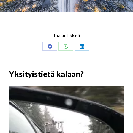
Jaa artikkeli
Share
Share
Share
on
on
on
Facebook
WhatsApp
LinkedIn
Yksityistietä kalaan?