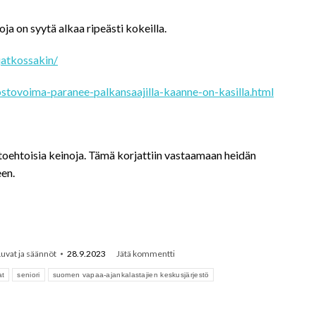
a on syytä alkaa ripeästi kokeilla.
jatkossakin/
ostovoima-paranee-palkansaajilla-kaanne-on-kasilla.html
ihtoehtoisia keinoja. Tämä korjattiin vastaamaan heidän
een.
uvat ja säännöt
28.9.2023
Jätä kommentti
at
seniori
suomen vapaa-ajankalastajien keskusjärjestö