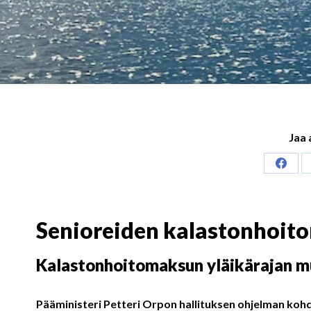
Jaa 
Share
on
Faceb
Senioreiden kalastonhoito
Kalastonhoitomaksun yläikärajan mu
Pääministeri Petteri Orpon hallituksen ohjelman koh