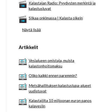
Kalastajan Radio: Pyydysten merkintä ja
kalastusluvat
Siikaa onkimassa | Kalasta oikein
Näytä lisää
Artikkelit
Vesialueen omistaja, muista
kalastonhoitomaksu
Oliko kaikki ennen paremmin?
Metsähallituksen kalastuslupa-alueet
uudistuvat
Kalastajilta 10 miljoonan euron panos
kalavesiin