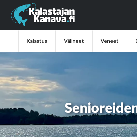
Kalastus
Välineet
Veneet
Elek
Kalastus
Välineet
Veneet
Senioreiden