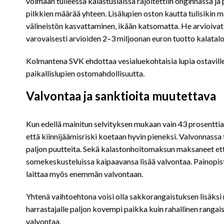
voimaan tulleessa kalastuslaissa rajoitettiin onginnassa ja
pilkkien määrää yhteen. Lisälupien oston kautta tulisikin
välineistön kasvattaminen, ikään katsomatta. He arvioivat, e
varovaisesti arvioiden 2–3 miljoonan euron tuotto kalatal
Kolmantena SVK ehdottaa vesialuekohtaisia lupia ostavill
paikallislupien ostomahdollisuutta.
Valvontaa ja sanktioita muutettava
Kun edellä mainitun selvityksen mukaan vain 43 prosentti
että kiinnijäämisriski koetaan hyvin pieneksi. Valvonnassa
paljon puutteita. Sekä kalastonhoitomaksun maksaneet että
somekeskusteluissa kaipaavansa lisää valvontaa. Painopis
laittaa myös enemmän valvontaan.
Yhtenä vaihtoehtona voisi olla sakkorangaistuksen lisäksi 
harrastajalle paljon kovempi paikka kuin rahallinen ranga
valvontaa.