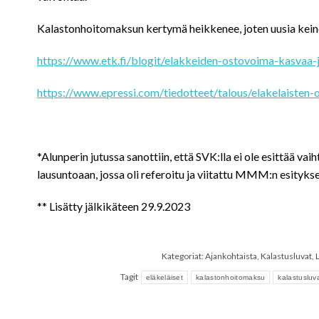
Kalastonhoitomaksun kertymä heikkenee, joten uusia keinoj
https://www.etk.fi/blogit/elakkeiden-ostovoima-kasvaa-
https://www.epressi.com/tiedotteet/talous/elakelaisten-
*Alunperin jutussa sanottiin, että SVK:lla ei ole esittää va
lausuntoaan, jossa oli referoitu ja viitattu MMM:n esityks
** Lisätty jälkikäteen 29.9.2023
Kategoriat:
Ajankohtaista
,
Kalastusluvat
,
L
Tagit
eläkeläiset
kalastonhoitomaksu
kalastusluv