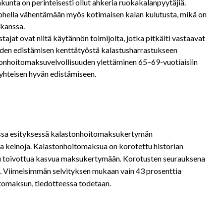
kunta on perinteisesti ollut ahkeria ruokakalanpyytäjiä.
ohella vähentämään myös kotimaisen kalan kulutusta, mikä on
 kanssa.
jat ovat niitä käytännön toimijoita, jotka pitkälti vastaavat
uden edistämisen kenttätyöstä kalastusharrastukseen
tonhoitomaksuvelvollisuuden ylettäminen 65–69-vuotiaisiin
yhteisen hyvän edistämiseen.
ssa esityksessä kalastonhoitomaksukertymän
a keinoja. Kalastonhoitomaksua on korotettu historian
ettu toivottua kasvua maksukertymään. Korotusten seurauksena
. Viimeisimmän selvityksen mukaan vain 43 prosenttia
itomaksun, tiedotteessa todetaan.