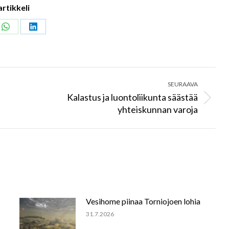
artikkeli
Share
Share
on
on
ook
WhatsApp
LinkedIn
SEURAAVA
Kalastus ja luontoliikunta säästää
Next
yhteiskunnan varoja
post:
Vesihome piinaa Torniojoen lohia
31.7.2026