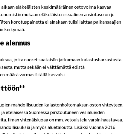
n aikaan eläkeläisten keskimääräinen ostovoima kasvaa
onomistin mukaan eläkeläisten reaalinen ansiotaso on jo
äten korotuspainetta ei ainakaan tulisi laittaa palkansaajien
än kertymää.
e alennus
ksua, jotta nuoret saataisiin jatkamaan kalastusharrastusta
sesta, mutta sekään ei välttämättä edistä
 määrä varmasti tällä kasvaisi.
yttöön**
lupien mahdollisuuden kalastonhoitomaksun oston yhteyteen.
a ja eteläisessä Suomessa pirstoutuneen vesialueiden
eita. Ilman yhtenäislupaa on mm. vetouistelu varsin haastavaa.
mahdollisuuksia ja myös aluetaloutta. Lisäksi vuonna 2016