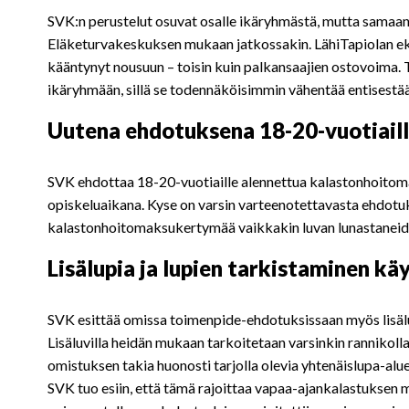
SVK:n perustelut osuvat osalle ikäryhmästä, mutta samaa
Eläketurvakeskuksen mukaan jatkossakin. LähiTapiolan ek
kääntynyt nousuun – toisin kuin palkansaajien ostovoima. T
ikäryhmään, sillä se todennäköisimmin vähentää entisestä
Uutena ehdotuksena 18-20-vuotiaill
SVK ehdottaa 18-20-vuotiaille alennettua kalastonhoitoma
opiskeluaikana. Kyse on varsin varteenotettavasta ehdotuk
kalastonhoitomaksukertymää vaikkakin luvan lunastaneiden
Lisälupia ja lupien tarkistaminen kä
SVK esittää omissa toimenpide-ehdotuksissaan myös lisä
Lisäluvilla heidän mukaan tarkoitetaan varsinkin rannikoll
omistuksen takia huonosti tarjolla olevia yhtenäislupa-alu
SVK tuo esiin, että tämä rajoittaa vapaa-ajankalastuksen 