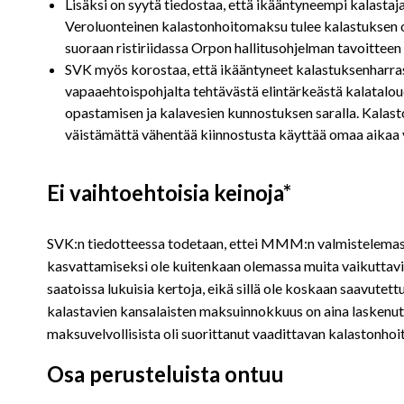
Lisäksi on syytä tiedostaa, että ikääntyneempi kalastaja
Veroluonteinen kalastonhoitomaksu tulee kalastuksen 
suoraan ristiriidassa Orpon hallitusohjelman tavoitteen
SVK myös korostaa, että ikääntyneet kalastuksenharrasta
vapaaehtoispohjalta tehtävästä elintärkeästä kalatalo
opastamisen ja kalavesien kunnostuksen saralla. Kalas
väistämättä vähentää kiinnostusta käyttää omaa aikaa 
Ei vaihtoehtoisia keinoja*
SVK:n tiedotteessa todetaan, ettei MMM:n valmistelema
kasvattamiseksi ole kuitenkaan olemassa muita vaikuttavi
saatoissa lukuisia kertoja, eikä sillä ole koskaan saavut
kalastavien kansalaisten maksuinnokkuus on aina laskenut
maksuvelvollisista oli suorittanut vaadittavan kalastonho
Osa perusteluista ontuu