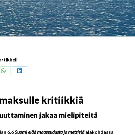
artikkeli
Share
Share
on
on
ook
WhatsApp
LinkedIn
maksulle kritiikkiä
uttaminen jakaa mielipiteitä
dan 6.6
Suomi elää maaseudusta ja metsistä
alakohdassa