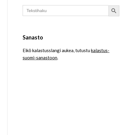
Search Button
Search
for:
Sanasto
Eikö kalastusslangi aukea, tutustu
kalastus-
suomi-sanastoon
.