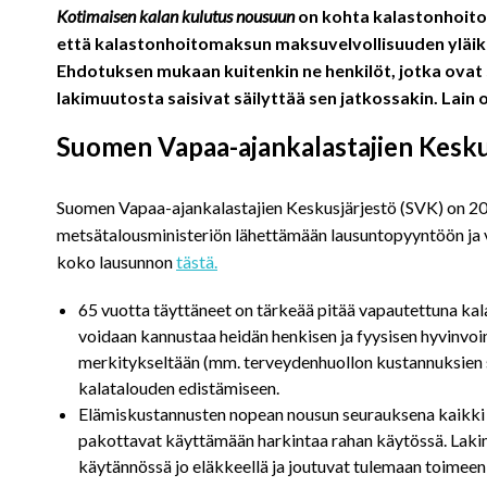
Kotimaisen kalan kulutus nousuun
on kohta kalastonhoito
että kalastonhoitomaksun maksuvelvollisuuden yläikä
Ehdotuksen mukaan kuitenkin ne henkilöt, jotka ova
lakimuutosta saisivat säilyttää sen jatkossakin. Lain 
Suomen Vapaa-ajankalastajien Keskus
Suomen Vapaa-ajankalastajien Keskusjärjestö (SVK) on 20.
metsätalousministeriön lähettämään lausuntopyyntöön ja va
koko lausunnon
tästä.
65 vuotta täyttäneet on tärkeää pitää vapautettuna ka
voidaan kannustaa heidän henkisen ja fyysisen hyvinvoint
merkitykseltään (mm. terveydenhuollon kustannuksien sä
kalatalouden edistämiseen.
Elämiskustannusten nopean nousun seurauksena kaikki l
pakottavat käyttämään harkintaa rahan käytössä. Lakim
käytännössä jo eläkkeellä ja joutuvat tulemaan toimeen 