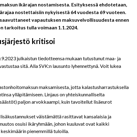
maksun ikärajan nostamisesta. Esityksessä ehdotetaan,
rajaa nostettaisiin nykyisestä 64 vuodesta 69 vuoteen.
t saavuttaneet vapautuksen maksuvelvollisuudesta ennen
on tarkoitus tulla voimaan 1.1.2024.
järjestö kritisoi
9.2023 julkaistun tiedotteensa mukaan tutustunut maa- ja
stustaa sitä. Alla SVK:n lausunto lyhennettynä. Voit lukea
lastonhoitomaksun maksamisesta, jotta kalastusharrastuksella
insa ylläpitämiseen. Linjaus on yhteiskunnalliselta
ästöt) paljon arvokkaampi, kuin tavoitellut lisäeurot
isäkustannukset väistämättä rasittavat kansalaisia ja
uutos osuisi ikäryhmään, johon kuuluvat ovat kaikki
keskimäärin pienemmillä tuloilla.