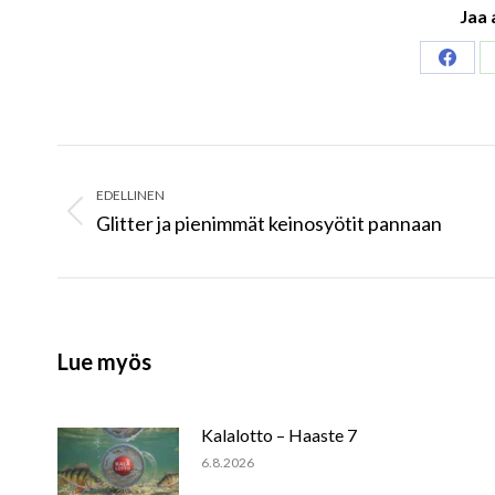
Jaa 
Share
on
Faceb
Post
navigation
EDELLINEN
Glitter ja pienimmät keinosyötit pannaan
Previous
post:
Lue myös
Kalalotto – Haaste 7
6.8.2026