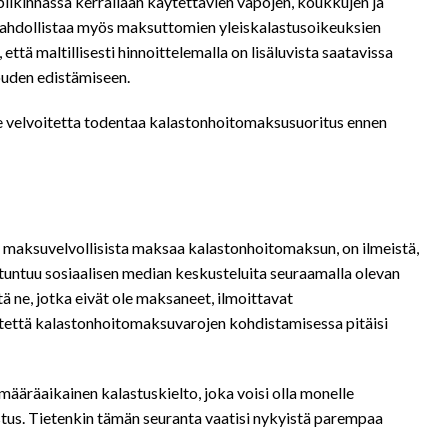
 pilkinnässä kerrallaan käytettävien vapojen, koukkujen ja
 mahdollistaa myös maksuttomien yleiskalastusoikeuksien
ttä maltillisesti hinnoittelemalla on lisäluvista saatavissa
ouden edistämiseen.
e velvoitetta todentaa kalastonhoitomaksusuoritus ennen
a maksuvelvollisista maksaa kalastonhoitomaksun, on ilmeistä,
 tuntuu sosiaalisen median keskusteluita seuraamalla olevan
 ne, jotka eivät ole maksaneet, ilmoittavat
tettä kalastonhoitomaksuvarojen kohdistamisessa pitäisi
määräaikainen kalastuskielto, joka voisi olla monelle
istus. Tietenkin tämän seuranta vaatisi nykyistä parempaa