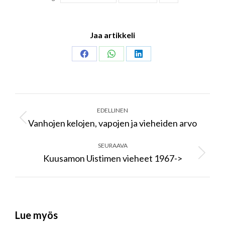
Jaa artikkeli
Share
Share
Share
on
on
on
Facebook
WhatsApp
LinkedIn
Post
navigation
EDELLINEN
Vanhojen kelojen, vapojen ja vieheiden arvo
Previous
post:
SEURAAVA
Kuusamon Uistimen vieheet 1967->
Next
post:
Lue myös