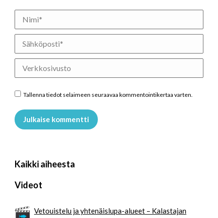
Nimi *
Sähköposti *
Verkkosivusto
Tallenna tiedot selaimeen seuraavaa kommentointikertaa varten.
Julkaise kommentti
Kaikki aiheesta
Videot
Vetouistelu ja yhtenäislupa-alueet – Kalastajan