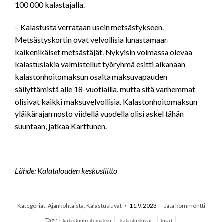
100 000 kalastajalla.
– Kalastusta verrataan usein metsästykseen.
Metsästyskortin ovat velvollisia lunastamaan
kaikenikäiset metsästäjät. Nykyisin voimassa olevaa
kalastuslakia valmistellut työryhmä esitti aikanaan
kalastonhoitomaksun osalta maksuvapauden
säilyttämistä alle 18-vuotiailla, mutta sitä vanhemmat
olisivat kaikki maksuvelvollisia. Kalastonhoitomaksun
yläikärajan nosto viidellä vuodella olisi askel tähän
suuntaan, jatkaa Karttunen.
Lähde: Kalatalouden keskusliitto
Kategoriat:
Ajankohtaista
,
Kalastusluvat
11.9.2023
Jätä kommentti
Tagit
kalastonhoitomaksu
kalastusluvat
luvat