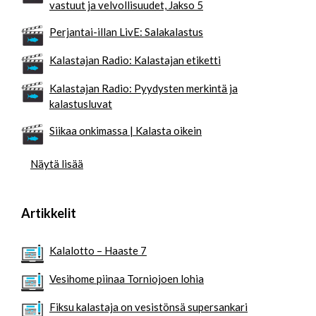
vastuut ja velvollisuudet, Jakso 5
Perjantai-illan LivE: Salakalastus
Kalastajan Radio: Kalastajan etiketti
Kalastajan Radio: Pyydysten merkintä ja
kalastusluvat
Siikaa onkimassa | Kalasta oikein
Näytä lisää
Artikkelit
Kalalotto – Haaste 7
Vesihome piinaa Torniojoen lohia
Fiksu kalastaja on vesistönsä supersankari