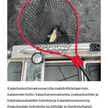
Kalastonhoitomaksuvaroilla mahdollistetaan mm.
kalavesien hoito, kalastuksenvalvonta, osakaskuntien ja
kalatalousalueiden toiminta ja kalatalousneuvonta.
Kalastusalan toimijoita on pitkään jo huolestuttanut