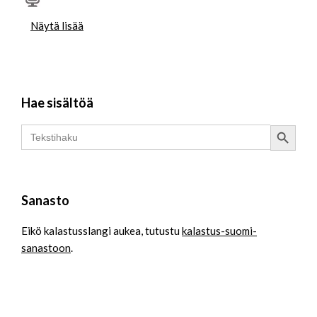
Näytä lisää
Hae sisältöä
Search Button
Search
for:
Sanasto
Eikö kalastusslangi aukea, tutustu
kalastus-suomi-
sanastoon
.