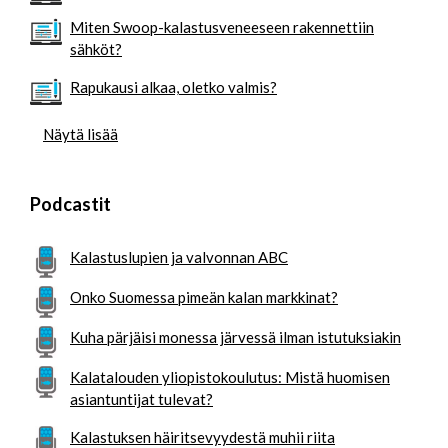
Miten Swoop-kalastusveneeseen rakennettiin
sähköt?
Rapukausi alkaa, oletko valmis?
Näytä lisää
Podcastit
Kalastuslupien ja valvonnan ABC
Onko Suomessa pimeän kalan markkinat?
Kuha pärjäisi monessa järvessä ilman istutuksiakin
Kalatalouden yliopistokoulutus: Mistä huomisen
asiantuntijat tulevat?
Kalastuksen häiritsevyydestä muhii riita