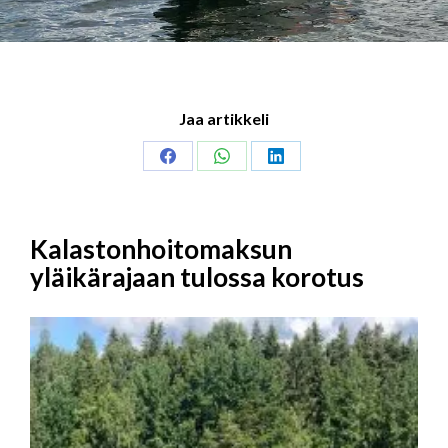
Jaa artikkeli
Share
Share
Share
on
on
on
Facebook
WhatsApp
LinkedIn
Kalastonhoitomaksun
yläikärajaan tulossa korotus