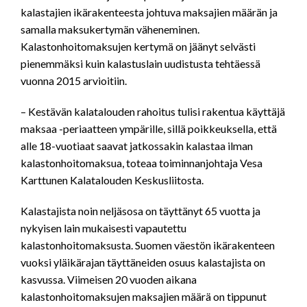
kalastajien ikärakenteesta johtuva maksajien määrän ja
samalla maksukertymän väheneminen.
Kalastonhoitomaksujen kertymä on jäänyt selvästi
pienemmäksi kuin kalastuslain uudistusta tehtäessä
vuonna 2015 arvioitiin.
– Kestävän kalatalouden rahoitus tulisi rakentua käyttäjä
maksaa -periaatteen ympärille, sillä poikkeuksella, että
alle 18-vuotiaat saavat jatkossakin kalastaa ilman
kalastonhoitomaksua, toteaa toiminnanjohtaja Vesa
Karttunen Kalatalouden Keskusliitosta.
Kalastajista noin neljäsosa on täyttänyt 65 vuotta ja
nykyisen lain mukaisesti vapautettu
kalastonhoitomaksusta. Suomen väestön ikärakenteen
vuoksi yläikärajan täyttäneiden osuus kalastajista on
kasvussa. Viimeisen 20 vuoden aikana
kalastonhoitomaksujen maksajien määrä on tippunut