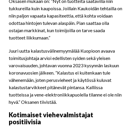
Oksasen mukaan on: ”Nyt on tuotteita saatavilla niin
tukkureilla kuin kaupoissa. Joillain Kaukoidän tehtailla on
niin paljon vapaata kapasiteettia, että kohta voidaan
odottaa hintojen tulevan alaspäin. Pian saattaa olla
ostajan markkinat, kun toimijoilla on tarve saada
tuotteet liikkumaan.”
Juuri uutta kalastusvälinemyymälää Kuopioon avaava
toimitusjohtaja arvioi edellisten syiden sekä yleisen
varovaisuuden, johtavan vuonna 2023 kysynnän laskuun
koronavuosien jälkeen. ”Kalastus ei kuitenkaan tule
vähenemään, joten perusvieheet ja käytössä kuluvat
kalastustarvikkeet pitänevät pintansa. Kalliissa
tuotteissa ja vene-elektroniikkapuolella tilanne ei ole niin
hyvä.” Oksanen tiivistää.
Kotimaiset viehevalmistajat
positiivisia