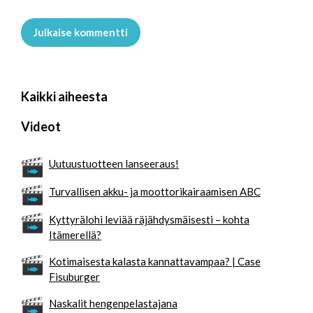
Julkaise kommentti
Kaikki aiheesta
Videot
Uutuustuotteen lanseeraus!
Turvallisen akku- ja moottorikairaamisen ABC
Kyttyrälohi leviää räjähdysmäisesti – kohta
Itämerellä?
Kotimaisesta kalasta kannattavampaa? | Case
Fisuburger
Naskalit hengenpelastajana