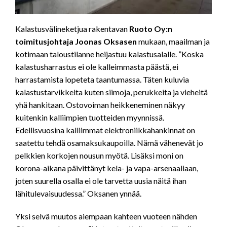
Kalastusvälineketjua rakentavan
Ruoto Oy:n
toimitusjohtaja Joonas Oksasen
mukaan, maailman ja
kotimaan taloustilanne heijastuu kalastusalalle. ”Koska
kalastusharrastus ei ole kalleimmasta päästä, ei
harrastamista lopeteta taantumassa. Täten kuluvia
kalastustarvikkeita kuten siimoja, perukkeita ja vieheitä
yhä hankitaan. Ostovoiman heikkeneminen näkyy
kuitenkin kalliimpien tuotteiden myynnissä.
Edellisvuosina kalliimmat elektroniikkahankinnat on
saatettu tehdä osamaksukaupoilla. Nämä vähenevät jo
pelkkien korkojen nousun myötä. Lisäksi moni on
korona-aikana päivittänyt kela- ja vapa-arsenaaliaan,
joten suurella osalla ei ole tarvetta uusia näitä ihan
lähitulevaisuudessa.” Oksanen ynnää.
Yksi selvä muutos aiempaan kahteen vuoteen nähden