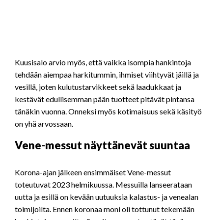
Kuusisalo arvio myös, että vaikka isompia hankintoja
tehdään aiempaa harkitummin, ihmiset viihtyvät jäillä ja
vesillä, joten kulutustarvikkeet sekä laadukkaat ja
kestävät edullisemman pään tuotteet pitävät pintansa
tänäkin vuonna. Onneksi myös kotimaisuus sekä käsityö
on yhä arvossaan.
Vene-messut näyttänevät suuntaa
Korona-ajan jälkeen ensimmäiset Vene-messut
toteutuvat 2023 helmikuussa. Messuilla lanseerataan
uutta ja esillä on kevään uutuuksia kalastus- ja venealan
toimijoilta. Ennen koronaa moni oli tottunut tekemään