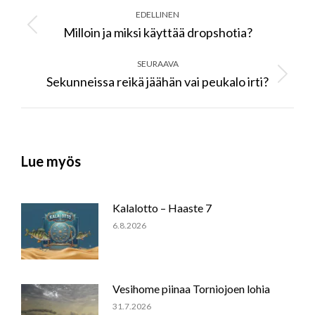
navigation
EDELLINEN
Milloin ja miksi käyttää dropshotia?
Previous
post:
SEURAAVA
Sekunneissa reikä jäähän vai peukalo irti?
Next
post:
Lue myös
Kalalotto – Haaste 7
6.8.2026
Vesihome piinaa Torniojoen lohia
31.7.2026