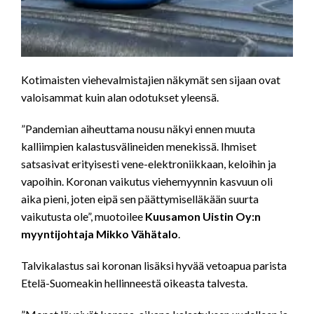
Kotimaisten viehevalmistajien näkymät sen sijaan ovat
valoisammat kuin alan odotukset yleensä.
”Pandemian aiheuttama nousu näkyi ennen muuta
kalliimpien kalastusvälineiden menekissä. Ihmiset
satsasivat erityisesti vene-elektroniikkaan, keloihin ja
vapoihin. Koronan vaikutus viehemyynnin kasvuun oli
aika pieni, joten eipä sen päättymiselläkään suurta
vaikutusta ole”, muotoilee
Kuusamon Uistin Oy:n
myyntijohtaja Mikko Vähätalo
.
Talvikalastus sai koronan lisäksi hyvää vetoapua parista
Etelä-Suomeakin hellinneestä oikeasta talvesta.