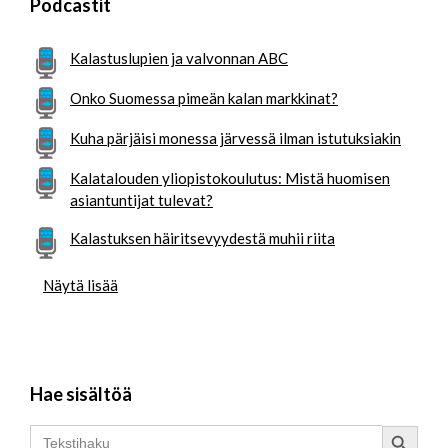
Podcastit
Kalastuslupien ja valvonnan ABC
Onko Suomessa pimeän kalan markkinat?
Kuha pärjäisi monessa järvessä ilman istutuksiakin
Kalatalouden yliopistokoulutus: Mistä huomisen
asiantuntijat tulevat?
Kalastuksen häiritsevyydestä muhii riita
Näytä lisää
Hae sisältöä
Search Button
Search
for: