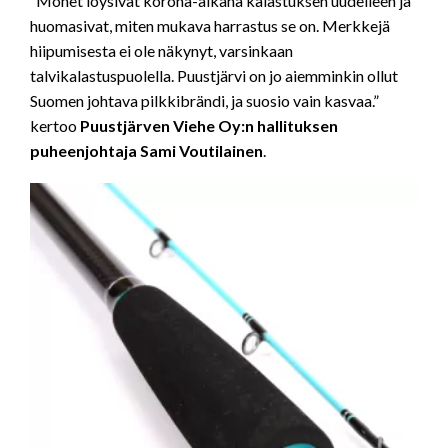
”Monet löysivät korona-aikana kalastuksen uudelleen ja
huomasivat, miten mukava harrastus se on. Merkkejä
hiipumisesta ei ole näkynyt, varsinkaan
talvikalastuspuolella. Puustjärvi on jo aiemminkin ollut
Suomen johtava pilkkibrändi, ja suosio vain kasvaa.”
kertoo
Puustjärven Viehe Oy:n hallituksen
puheenjohtaja Sami Voutilainen
.