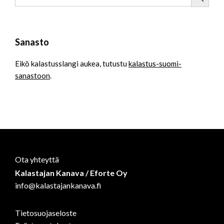
Sanasto
Eikö kalastusslangi aukea, tutustu
kalastus-suomi-
sanastoon
.
Ota yhteyttä
Kalastajan Kanava / Eforte Oy
info@kalastajankanava.fi
Tietosuojaseloste