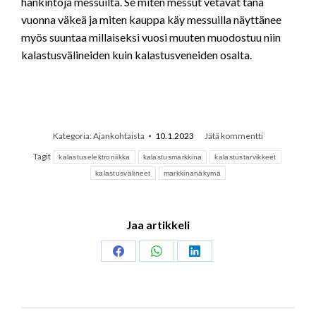
hankintoja messuilta. Se miten messut vetävät tänä
vuonna väkeä ja miten kauppa käy messuilla näyttänee
myös suuntaa millaiseksi vuosi muuten muodostuu niin
kalastusvälineiden kuin kalastusveneiden osalta.
Kategoria:
Ajankohtaista
10.1.2023
Jätä kommentti
Tagit
kalastuselektroniikka
kalastusmarkkina
kalastustarvikkeet
kalastusvälineet
markkinanäkymä
Jaa artikkeli
Share
Share
Share
on
on
on
Facebook
WhatsApp
LinkedIn
Post