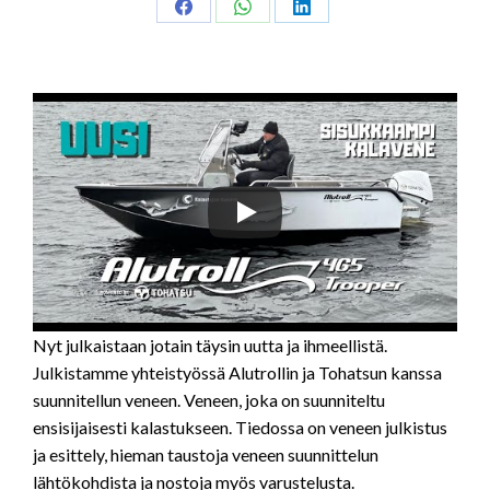
Share
Share
Share
on
on
on
Facebook
WhatsApp
LinkedIn
Nyt julkaistaan jotain täysin uutta ja ihmeellistä.
Julkistamme yhteistyössä Alutrollin ja Tohatsun kanssa
suunnitellun veneen. Veneen, joka on suunniteltu
ensisijaisesti kalastukseen. Tiedossa on veneen julkistus
ja esittely, hieman taustoja veneen suunnittelun
lähtökohdista ja nostoja myös varustelusta.