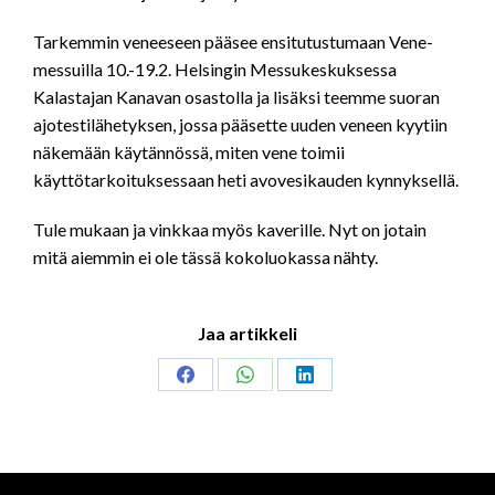
Tarkemmin veneeseen pääsee ensitutustumaan Vene-
messuilla 10.-19.2. Helsingin Messukeskuksessa
Kalastajan Kanavan osastolla ja lisäksi teemme suoran
ajotestilähetyksen, jossa pääsette uuden veneen kyytiin
näkemään käytännössä, miten vene toimii
käyttötarkoituksessaan heti avovesikauden kynnyksellä.
Tule mukaan ja vinkkaa myös kaverille. Nyt on jotain
mitä aiemmin ei ole tässä kokoluokassa nähty.
Jaa artikkeli
Share
Share
Share
on
on
on
Facebook
WhatsApp
LinkedIn