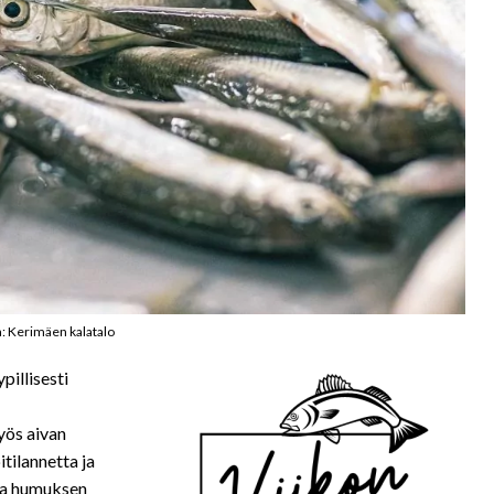
: Kerimäen kalatalo
pillisesti
yös aivan
tilannetta ja
 ja humuksen