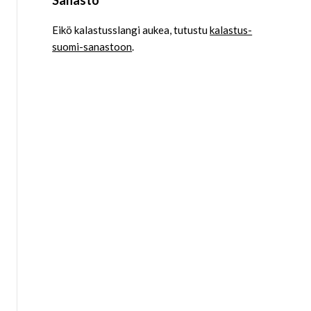
Eikö kalastusslangi aukea, tutustu
kalastus-
suomi-sanastoon
.