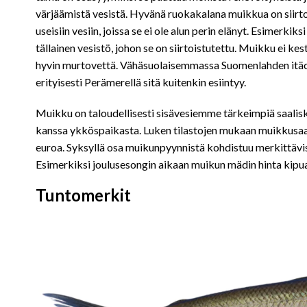
värjäämistä vesistä. Hyvänä ruokakalana muikkua on siirto
useisiin vesiin, joissa se ei ole alun perin elänyt. Esimerkiksi
tällainen vesistö, johon se on siirtoistutettu. Muikku ei ke
hyvin murtovettä. Vähäsuolaisemmassa Suomenlahden itäo
erityisesti Perämerellä sitä kuitenkin esiintyy.
Muikku on taloudellisesti sisävesiemme tärkeimpiä saalis
kanssa ykköspaikasta. Luken tilastojen mukaan muikkusaal
euroa. Syksyllä osa muikunpyynnistä kohdistuu merkittäviss
Esimerkiksi joulusesongin aikaan muikun mädin hinta kipua
Tuntomerkit