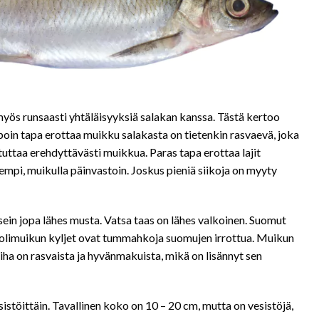
 myös runsaasti yhtäläisyyksiä salakan kanssa. Tästä kertoo
lpoin tapa erottaa muikku salakasta on tietenkin rasvaevä, joka
stuttaa erehdyttävästi muikkua. Paras tapa erottaa lajit
empi, muikulla päinvastoin. Joskus pieniä siikoja on myyty
in jopa lähes musta. Vatsa taas on lähes valkoinen. Suomut
roolimuikun kyljet ovat tummahkoja suomujen irrottua. Muikun
ha on rasvaista ja hyvänmakuista, mikä on lisännyt sen
istöittäin. Tavallinen koko on 10 – 20 cm, mutta on vesistöjä,