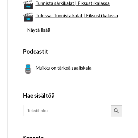
Tunnista särkikalat | Fiksusti kalassa
Tulossa: Tunnista kalat | Fiksusti kalassa
Näytä lisää
Podcastit
Muikku on tärkeä saaliskala
Hae sisältöä
Search Button
Search
for:
Sanasto