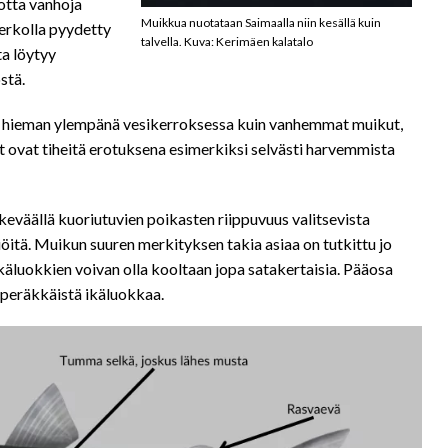
uotta vanhoja
Muikkua nuotataan Saimaalla niin kesällä kuin
verkolla pyydetty
talvella. Kuva: Kerimäen kalatalo
ta löytyy
stä.
in hieman ylempänä vesikerroksessa kuin vanhemmat muikut,
 ovat tiheitä erotuksena esimerkiksi selvästi harvemmista
 keväällä kuoriutuvien poikasten riippuvuus valitsevista
iöitä. Muikun suuren merkityksen takia asiaa on tutkittu jo
käluokkien voivan olla kooltaan jopa satakertaisia. Pääosa
a peräkkäistä ikäluokkaa.