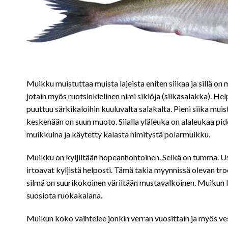
Muikku muistuttaa muista lajeista eniten siikaa ja sillä on
jotain myös ruotsinkielinen nimi siklöja (siikasalakka). He
puuttuu särkikaloihin kuuluvalta salakalta. Pieni siika mui
keskenään on suun muoto. Siialla yläleuka on alaleukaa pid
muikkuina ja käytetty kalasta nimitystä polarmuikku.
Muikku on kyljiltään hopeanhohtoinen. Selkä on tumma. Use
irtoavat kyljistä helposti. Tämä takia myynnissä olevan t
silmä on suurikokoinen väriltään mustavalkoinen. Muikun li
suosiota ruokakalana.
Muikun koko vaihtelee jonkin verran vuosittain ja myös ves