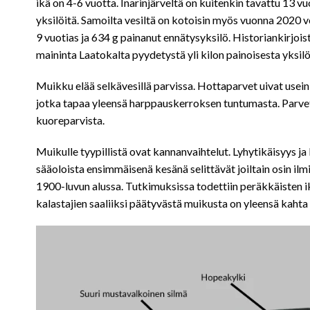
ikä on 4-6 vuotta. Inarinjärveltä on kuitenkin tavattu 13 v
yksilöitä. Samoilta vesiltä on kotoisin myös vuonna 2020 
9 vuotias ja 634 g painanut ennätysyksilö. Historiankirjois
maininta Laatokalta pyydetystä yli kilon painoisesta yksilö
Muikku elää selkävesillä parvissa. Hottaparvet uivat use
jotka tapaa yleensä harppauskerroksen tuntumasta. Parvet
kuoreparvista.
Muikulle tyypillistä ovat kannanvaihtelut. Lyhytikäisyys ja
sääoloista ensimmäisenä kesänä selittävät joiltain osin ilm
1900-luvun alussa. Tutkimuksissa todettiin peräkkäisten i
kalastajien saaliiksi päätyvästä muikusta on yleensä kaht