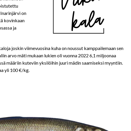
istutettu
 Inarinjärvi on
stä kovinkaan
sassa ja
kaloja joskin viimevuosina kuha on noussut kamppailemaan sen
iin arvo mäti mukaan lukien oli vuonna 2022 6,1 miljoonaa
ä määriin kuteviin yksilöihin juuri mädin saamiseksi myyntiin.
a yli 100 €/kg.