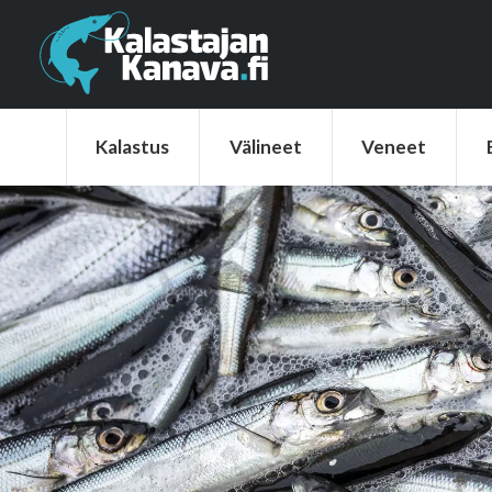
Kalastus
Välineet
Veneet
Elek
Kalastus
Välineet
Veneet