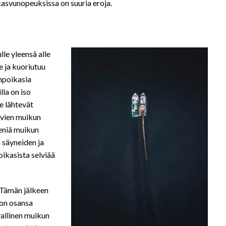
kasvunopeuksissa on suuria eroja.
le yleensä alle
 ja kuoriutuu
npoikasia
lla on iso
e lähtevät
ävien muikun
ieniä muikun
n säyneiden ja
oikasista selviää
 Tämän jälkeen
 on osansa
allinen muikun