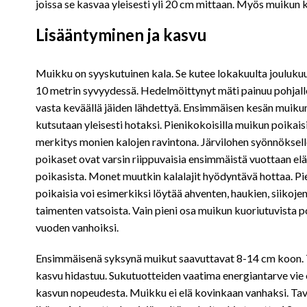
joissa se kasvaa yleisesti yli 20 cm mittaan. Myös muikun 
Lisääntyminen ja kasvu
Muikku on syyskutuinen kala. Se kutee lokakuulta joulukuul
10 metrin syvyydessä. Hedelmöittynyt mäti painuu pohjalle
vasta keväällä jäiden lähdettyä. Ensimmäisen kesän muiku
kutsutaan yleisesti hotaksi. Pienikokoisilla muikun poikaisi
merkitys monien kalojen ravintona. Järvilohen syönnöksell
poikaset ovat varsin riippuvaisia ensimmäistä vuottaan el
poikasista. Monet muutkin kalalajit hyödyntävä hottaa. P
poikaisia voi esimerkiksi löytää ahventen, haukien, siikoje
taimenten vatsoista. Vain pieni osa muikun kuoriutuvista p
vuoden vanhoiksi.
Ensimmäisenä syksynä muikut saavuttavat 8-14 cm koon.
kasvu hidastuu. Sukutuotteiden vaatima energiantarve vie
kasvun nopeudesta. Muikku ei elä kovinkaan vanhaksi. Tav