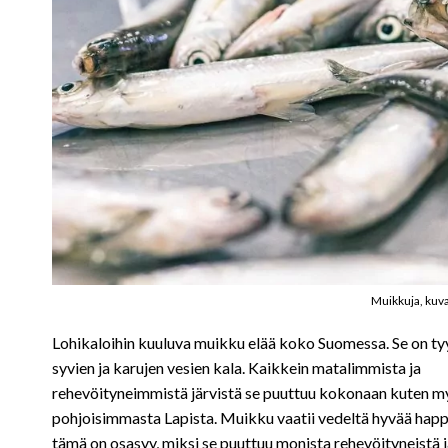
Muikkuja, kuva
Lohikaloihin kuuluva muikku elää koko Suomessa. Se on tyy
syvien ja karujen vesien kala. Kaikkein matalimmista ja
rehevöityneimmistä järvistä se puuttuu kokonaan kuten m
pohjoisimmasta Lapista. Muikku vaatii vedeltä hyvää happi
tämä on osasyy, miksi se puuttuu monista rehevöityneistä