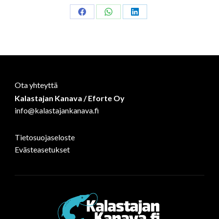
Share
Share
Share
on
on
on
Facebook
WhatsApp
LinkedIn
Ota yhteyttä
Kalastajan Kanava / Eforte Oy
info@kalastajankanava.fi
Tietosuojaseloste
Evästeasetukset