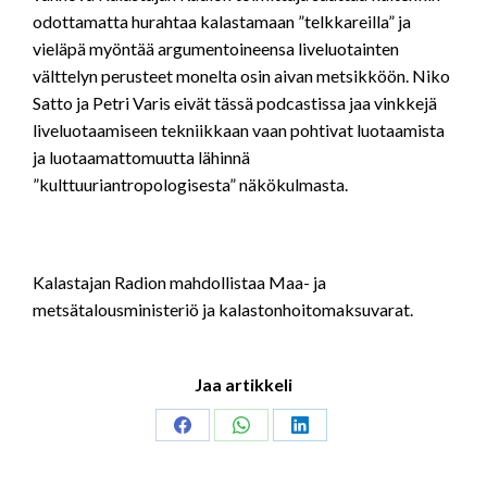
odottamatta hurahtaa kalastamaan ”telkkareilla” ja
vieläpä myöntää argumentoineensa liveluotainten
välttelyn perusteet monelta osin aivan metsikköön. Niko
Satto ja Petri Varis eivät tässä podcastissa jaa vinkkejä
liveluotaamiseen tekniikkaan vaan pohtivat luotaamista
ja luotaamattomuutta lähinnä
”kulttuuriantropologisesta” näkökulmasta.
Kalastajan Radion mahdollistaa Maa- ja
metsätalousministeriö ja kalastonhoitomaksuvarat.
Jaa artikkeli
Share
Share
Share
on
on
on