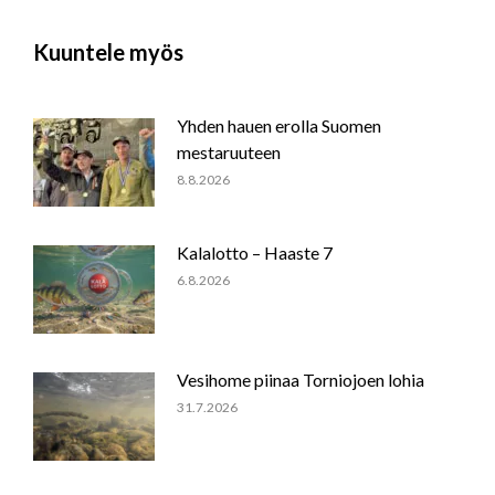
Facebook
WhatsApp
LinkedIn
Kuuntele myös
Yhden hauen erolla Suomen
mestaruuteen
8.8.2026
Kalalotto – Haaste 7
6.8.2026
Vesihome piinaa Torniojoen lohia
31.7.2026