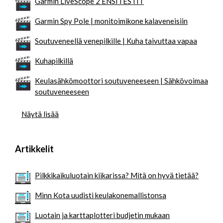
Garmin LiveScope 2 ENSITESTIT
Garmin Spy Pole | monitoimikone kalaveneisiin
Soutuveneellä venepilkille | Kuha taivuttaa vapaa
Kuhapilkillä
Keulasähkömoottori soutuveneeseen | Sähkövoimaa
soutuveneeseen
Näytä lisää
Artikkelit
Pilkkikaikuluotain kiikarissa? Mitä on hyvä tietää?
Minn Kota uudisti keulakonemallistonsa
Luotain ja karttaplotteri budjetin mukaan