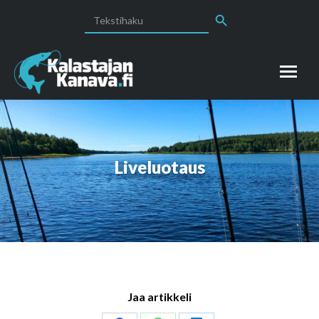
Search Button
Search
for:
Liveluotaus
Jaa artikkeli