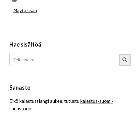
Näytä lisää
Hae sisältöä
Search Button
Search
for:
Sanasto
Eikö kalastusslangi aukea, tutustu
kalastus-suomi-
sanastoon
.