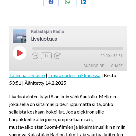
Share
Share
Share
on
on
on
Facebook
WhatsApp
LinkedIn
Kalastajan Radio
Liveluotaus
Play
1x
00:00
/
53:51
Episode
SUBSCRIBE
SHARE
Tallenna tiedosto
|
Toista uudessa ikkunassa
|
Kesto:
53:51
|
Äänitetty 14.2.2025
SHARE
RSS FEED
LINK
Liveluotainten käyttö on kuin sähköautoilu. Melkein
jokaisella on siitä mielipide, riippumatta siitä, onko
EMBED
sellaista koskaan kokeillut. Jopa elektronisille
härpäkkeille allerginen, umpikelaamisen,
mustavalkoisten Suomi-filmien ja iskelmämusiikin nimiin
vannova Kalastajan Radion toimittaja saattaa kuitenkin