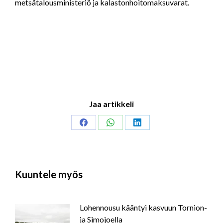
metsätalousministeriö ja kalastonhoitomaksuvarat.
Jaa artikkeli
Share
Share
Share
on
on
on
Facebook
WhatsApp
LinkedIn
Kuuntele myös
Lohennousu kääntyi kasvuun Tornion-
ja Simojoella