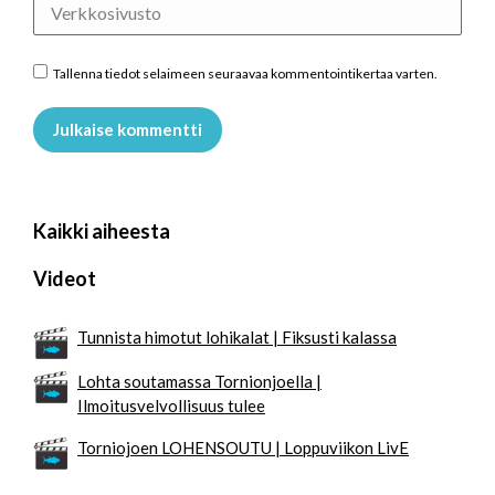
Verkkosivusto
Tallenna tiedot selaimeen seuraavaa kommentointikertaa varten.
Julkaise kommentti
Kaikki aiheesta
Videot
Tunnista himotut lohikalat | Fiksusti kalassa
Lohta soutamassa Tornionjoella |
Ilmoitusvelvollisuus tulee
Torniojoen LOHENSOUTU | Loppuviikon LivE