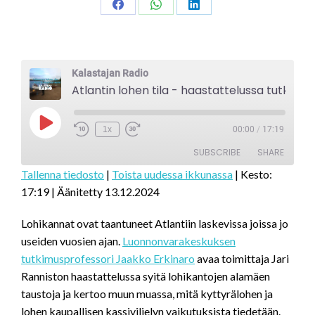
Share
Share
Share
on
on
on
Facebook
WhatsApp
LinkedIn
Kalastajan Radio
Atlantin lohen tila - haastattelussa tutkimusprofessori Erkinaro
Play
1x
00:00
/
17:19
Episode
SUBSCRIBE
SHARE
Tallenna tiedosto
|
Toista uudessa ikkunassa
|
Kesto:
17:19
|
Äänitetty 13.12.2024
SHARE
RSS FEED
LINK
Lohikannat ovat taantuneet Atlantiin laskevissa joissa jo
useiden vuosien ajan.
Luonnonvarakeskuksen
EMBED
tutkimusprofessori Jaakko Erkinaro
avaa toimittaja Jari
Ranniston haastattelussa syitä lohikantojen alamäen
taustoja ja kertoo muun muassa, mitä kyttyrälohen ja
lohen kaupallisen kassiviljelyn vaikutuksista tiedetään.