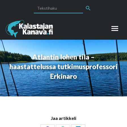
Search Button
Search
for:
Atlantin lohen tila –
haastattelussa tutkimusprofessori
Erkinaro
Jaa artikkeli