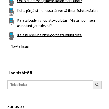
Onko Suomessa pimeän kalan markkinat?
Kuha pärjäisi monessa järvessä ilman istutuksiakin
Kalatalouden yliopistokoulutus: Mistä huomisen
asiantuntijat tulevat?
Kalastuksen häiritsevyydestä muhii riita
Näytä lisää
Hae sisältöä
Search Button
Search
for:
Sanasto