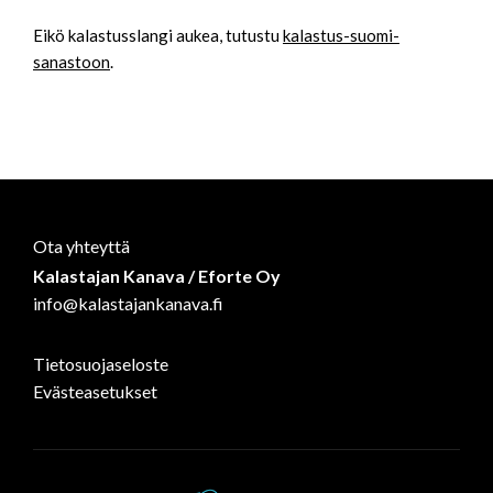
Eikö kalastusslangi aukea, tutustu
kalastus-suomi-
sanastoon
.
Ota yhteyttä
Kalastajan Kanava / Eforte Oy
info@kalastajankanava.fi
Tietosuojaseloste
Evästeasetukset