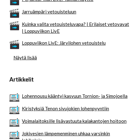
Jarruämpäri vetouisteluun
Kuinka valita vetouisteluvapa? | Erilaiset vetovavat
| Loppuviikon LivE
Loppuviikon LivE: Järvilohen vetouistelu
Näytä lisää
Artikkelit
Lohennousu kääntyi kasvuun Tornion- ja Simojoella
Kiristyksiä Tenon sivujokien lohenpyyntiin
Voimalaitoksille lisävastuuta kalakantojen hoitoon
Jokivesien lämpemenminen uhkaa varsinkin