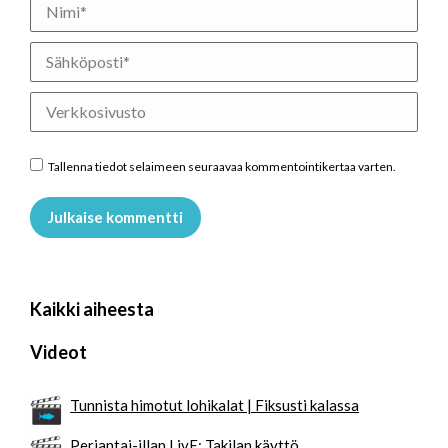
Nimi *
Sähköposti *
Verkkosivusto
Tallenna tiedot selaimeen seuraavaa kommentointikertaa varten.
Julkaise kommentti
Kaikki aiheesta
Videot
Tunnista himotut lohikalat | Fiksusti kalassa
Perjantai-illan LivE: Takilan käyttö