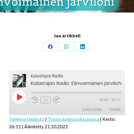
Jaa artikkeli
Share
Share
Share
on
on
on
Facebook
WhatsApp
LinkedIn
Kalastajan Radio
Kalastajan Radio: Elinvoimainen järvilohi
Play
1x
00:00
/
26:11
Episode
SUBSCRIBE
SHARE
Tallenna tiedosto
|
Toista uudessa ikkunassa
|
Kesto:
26:11
|
Äänitetty 21.10.2022
SHARE
RSS FEED