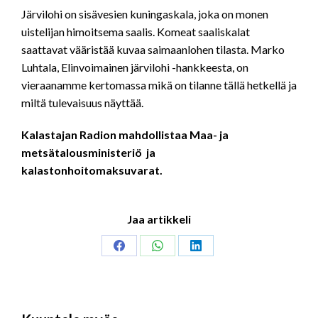
LINK
Järvilohi on sisävesien kuningaskala, joka on monen
uistelijan himoitsema saalis. Komeat saaliskalat
EMBED
saattavat vääristää kuvaa saimaanlohen tilasta. Marko
Luhtala, Elinvoimainen järvilohi -hankkeesta, on
vieraanamme kertomassa mikä on tilanne tällä hetkellä ja
miltä tulevaisuus näyttää.
Kalastajan Radion mahdollistaa Maa- ja
metsätalousministeriö ja
kalastonhoitomaksuvarat.
Jaa artikkeli
Share
Share
Share
on
on
on
Facebook
WhatsApp
LinkedIn