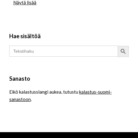
Näytä lisää
Hae sisältöä
Search Button
Search
for:
Sanasto
Eikö kalastusslangi aukea, tutustu
kalastus-suomi-
sanastoon
.