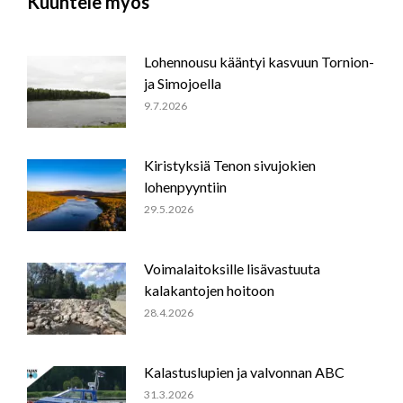
Kuuntele myös
Lohennousu kääntyi kasvuun Tornion-
ja Simojoella
9.7.2026
Kiristyksiä Tenon sivujokien
lohenpyyntiin
29.5.2026
Voimalaitoksille lisävastuuta
kalakantojen hoitoon
28.4.2026
Kalastuslupien ja valvonnan ABC
31.3.2026