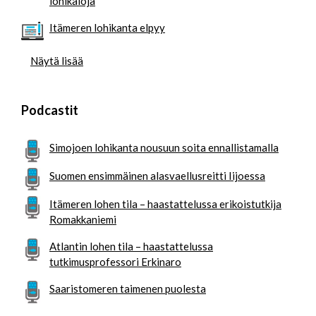
lohikaloja
Itämeren lohikanta elpyy
Näytä lisää
Podcastit
Simojoen lohikanta nousuun soita ennallistamalla
Suomen ensimmäinen alasvaellusreitti Iijoessa
Itämeren lohen tila – haastattelussa erikoistutkija
Romakkaniemi
Atlantin lohen tila – haastattelussa
tutkimusprofessori Erkinaro
Saaristomeren taimenen puolesta