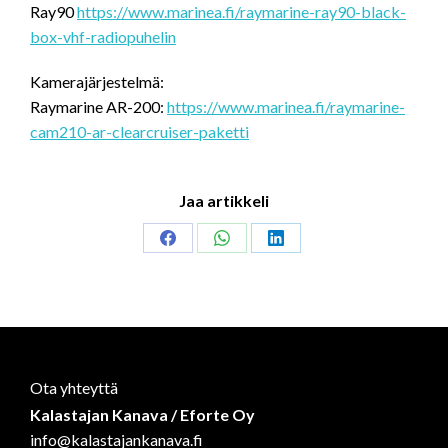
Ray90
https://www.marinea.fi/raymarine-ray90-black-
box-vhf-radiopuhelin
Kamerajärjestelmä:
Raymarine AR-200:
https://www.marinea.fi/raymarine-
cam210-ar-clearcruiser-paketti
Jaa artikkeli
Share
Share
Share
on
on
on
Facebook
WhatsApp
LinkedIn
Ota yhteyttä
Kalastajan Kanava / Eforte Oy
info@kalastajankanava.fi