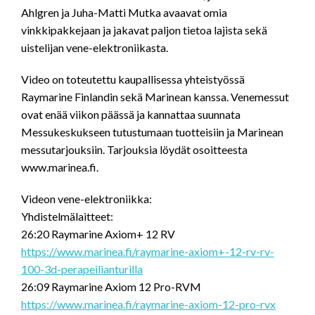
Ahlgren ja Juha-Matti Mutka avaavat omia
vinkkipakkejaan ja jakavat paljon tietoa lajista sekä
uistelijan vene-elektroniikasta.
Video on toteutettu kaupallisessa yhteistyössä
Raymarine Finlandin sekä Marinean kanssa. Venemessut
ovat enää viikon päässä ja kannattaa suunnata
Messukeskukseen tutustumaan tuotteisiin ja Marinean
messutarjouksiin. Tarjouksia löydät osoitteesta
www.marinea.fi.
Videon vene-elektroniikka:
Yhdistelmälaitteet:
26:20 Raymarine Axiom+ 12 RV
https://www.marinea.fi/raymarine-axiom+-12-rv-rv-
100-3d-perapeilianturilla
26:09 Raymarine Axiom 12 Pro-RVM
https://www.marinea.fi/raymarine-axiom-12-pro-rvx