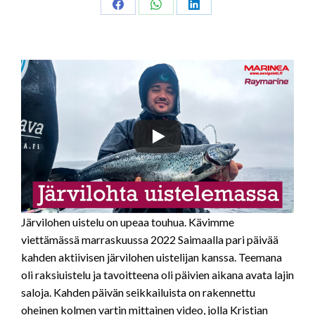
Share
Share
Share
on
on
on
Facebook
WhatsApp
LinkedIn
Järvilohen uistelu on upeaa touhua. Kävimme
viettämässä marraskuussa 2022 Saimaalla pari päivää
kahden aktiivisen järvilohen uistelijan kanssa. Teemana
oli raksiuistelu ja tavoitteena oli päivien aikana avata lajin
saloja. Kahden päivän seikkailuista on rakennettu
oheinen kolmen vartin mittainen video, jolla Kristian