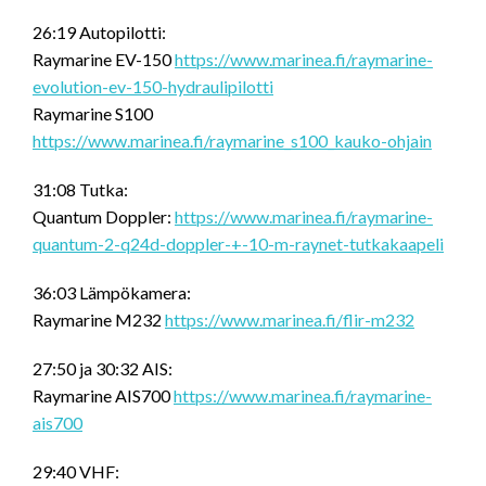
26:19 Autopilotti:
Raymarine EV-150
https://www.marinea.fi/raymarine-
evolution-ev-150-hydraulipilotti
Raymarine S100
https://www.marinea.fi/raymarine_s100_kauko-ohjain
31:08 Tutka:
Quantum Doppler:
https://www.marinea.fi/raymarine-
quantum-2-q24d-doppler-+-10-m-raynet-tutkakaapeli
36:03 Lämpökamera:
Raymarine M232
https://www.marinea.fi/flir-m232
27:50 ja 30:32 AIS:
Raymarine AIS700
https://www.marinea.fi/raymarine-
ais700
29:40 VHF: