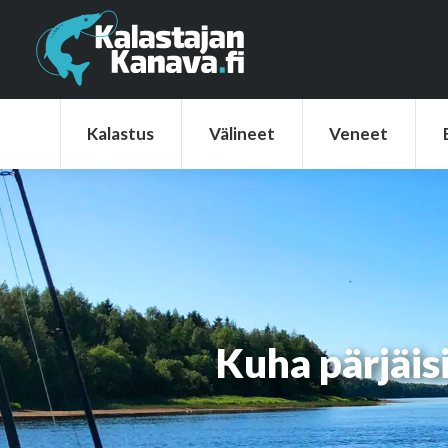
Kalastus
Välineet
Veneet
Elek
Kalastus
Välineet
Veneet
Kuha pärjäis