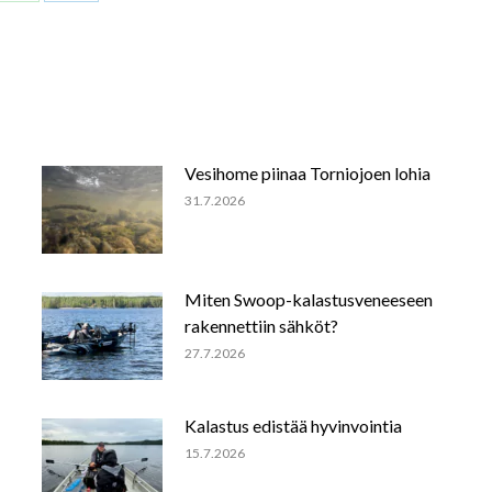
on
on
ook
WhatsApp
LinkedIn
Vesihome piinaa Torniojoen lohia
31.7.2026
Miten Swoop-kalastusveneeseen
rakennettiin sähköt?
27.7.2026
Kalastus edistää hyvinvointia
15.7.2026