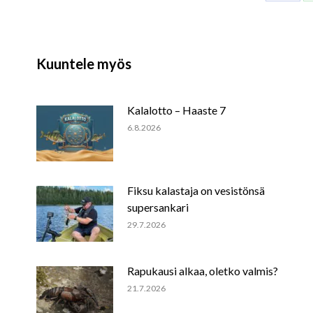
on
Faceb
Kuuntele myös
Kalalotto – Haaste 7
6.8.2026
Fiksu kalastaja on vesistönsä
supersankari
29.7.2026
Rapukausi alkaa, oletko valmis?
21.7.2026