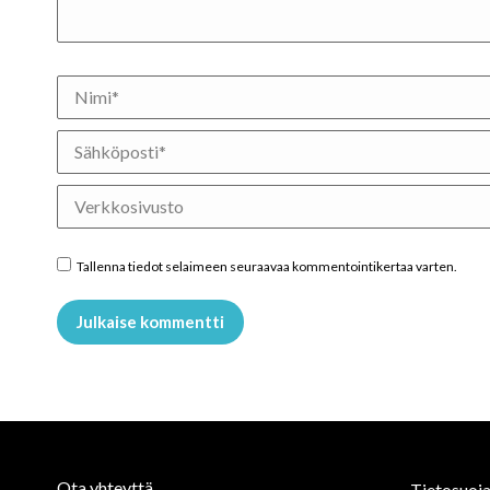
Nimi *
Sähköposti *
Verkkosivusto
Tallenna tiedot selaimeen seuraavaa kommentointikertaa varten.
Julkaise kommentti
Ota yhteyttä
Tietosuoja