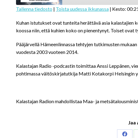
Tallenna tiedosto
|
Toista uudessa ikkunassa
|
Kesto: 00:2
SHARE
Kuhan istutukset ovat tunteita herättävä asia kalastajien 
RSS FEED
LINK
koossa niin, että kuhien koko on pienentynyt. Toiset ovat ty
EMBED
Pääjärvellä Hämeenlinnassa tehtyjen tutkimusten mukaan v
vuodesta 2003 vuoteen 2014.
Kalastajan Radio -podcastin toimittaa Anssi Leppänen, vie
pohtimassa väitöskirjatutkija Matti Kotakorpi Helsingin yl
Kalastajan Radion mahdollistaa Maa- ja metsätalousminis
Jaa 
Share