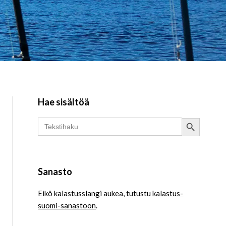
Hae sisältöä
Search Button
Search
for:
Sanasto
Eikö kalastusslangi aukea, tutustu
kalastus-
suomi-sanastoon
.