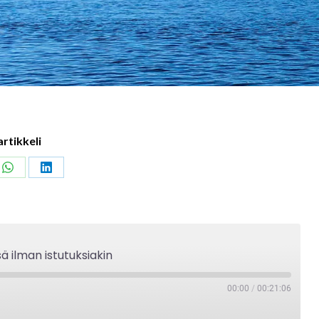
artikkeli
Share
Share
on
on
ook
WhatsApp
LinkedIn
ä ilman istutuksiakin
00:00
/
00:21:06