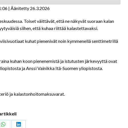
1:06
|
Äänitetty 26.3.2026
keskuudessa. Toiset väittävät, että ne näkyvät suoraan kalan
ytyväisiä siihen, että kuhaa riittää kalastettavaksi.
iisivuotiaat kuhat pienenivät noin kymmenellä senttimetrillä
raina kuhan koon pienenemistä ja istutusten järkevyyttä ovat
iopistosta ja Anssi Vainikka Itä-Suomen yliopistosta.
teriö ja kalastonhoitomaksuvarat.
artikkeli
Share
Share