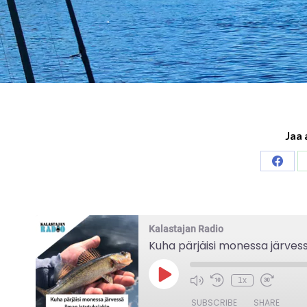
Jaa 
Share
on
Faceb
Kalastajan Radio
Kuha pärjäisi monessa järvess
Play
1x
Episode
SUBSCRIBE
SHARE