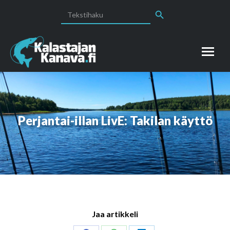
Search Button
Search
for:
Perjantai-illan LivE: Takilan käyttö
Jaa artikkeli