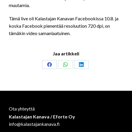
muutamia.
Tämä live oli Kalastajan Kanavan Facebookissa 10.8. ja
koska Facebook pienentää resoluution 720 dpi, on
tämäkin video samanlaatuinen.
Jaa artikkeli
Share
Share
Share
on
on
on
Facebook
WhatsApp
LinkedIn
Ota yhteyttä
Kalastajan Kanava / Eforte Oy
info@kalastajankanava.fi