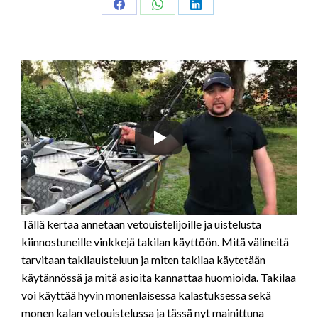
Share
Share
Share
on
on
on
Facebook
WhatsApp
LinkedIn
Tällä kertaa annetaan vetouistelijoille ja uistelusta
kiinnostuneille vinkkejä takilan käyttöön. Mitä välineitä
tarvitaan takilauisteluun ja miten takilaa käytetään
käytännössä ja mitä asioita kannattaa huomioida. Takilaa
voi käyttää hyvin monenlaisessa kalastuksessa sekä
monen kalan vetouistelussa ja tässä nyt mainittuna