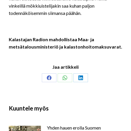
vinkeillä mökkiuistelijakin saa kuhan paljon
todennäköisemmin siimansa päähän.
Kalastajan Radion mahdollistaa Maa- ja
metsätalousministeriö ja kalastonhoitomaksuvarat.
Jaa artikkeli
Share
Share
Share
on
on
on
Facebook
WhatsApp
LinkedIn
Kuuntele myös
Yhden hauen erolla Suomen