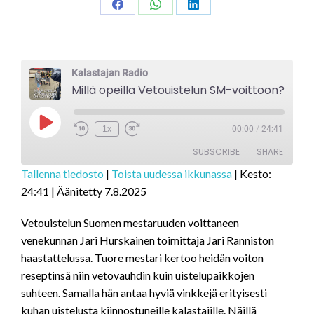
Share
Share
Share
on
on
on
Facebook
WhatsApp
LinkedIn
Kalastajan Radio
Millä opeilla Vetouistelun SM-voittoon?
Play
1x
00:00
/
24:41
Episode
SUBSCRIBE
SHARE
Tallenna tiedosto
|
Toista uudessa ikkunassa
|
Kesto:
24:41
|
Äänitetty 7.8.2025
SHARE
RSS FEED
LINK
Vetouistelun Suomen mestaruuden voittaneen
venekunnan Jari Hurskainen toimittaja Jari Ranniston
EMBED
haastattelussa. Tuore mestari kertoo heidän voiton
reseptinsä niin vetovauhdin kuin uistelupaikkojen
suhteen. Samalla hän antaa hyviä vinkkejä erityisesti
kuhan uistelusta kiinnostuneille kalastajille. Näillä