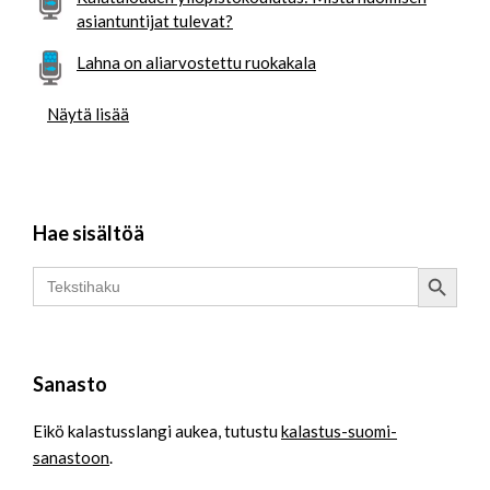
asiantuntijat tulevat?
Lahna on aliarvostettu ruokakala
Näytä lisää
Hae sisältöä
Search Button
Search
for:
Sanasto
Eikö kalastusslangi aukea, tutustu
kalastus-suomi-
sanastoon
.