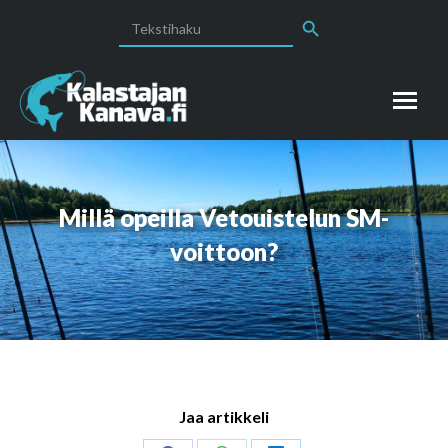
Search Button
Search
for:
Millä opeilla Vetouistelun SM-
voittoon?
Jaa artikkeli