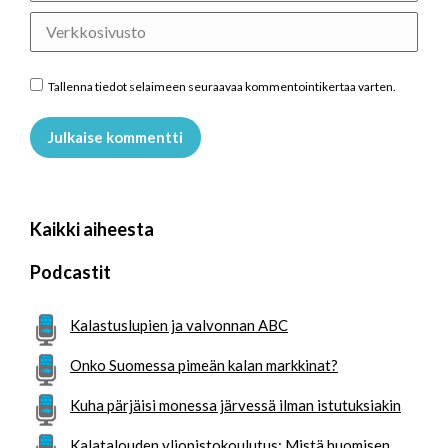
Verkkosivusto
Tallenna tiedot selaimeen seuraavaa kommentointikertaa varten.
Julkaise kommentti
Kaikki aiheesta
Podcastit
Kalastuslupien ja valvonnan ABC
Onko Suomessa pimeän kalan markkinat?
Kuha pärjäisi monessa järvessä ilman istutuksiakin
Kalatalouden yliopistokoulutus: Mistä huomisen