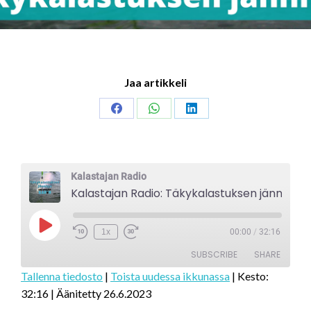
Jaa artikkeli
Share
Share
Share
on
on
on
Facebook
WhatsApp
LinkedIn
Kalastajan Radio
Kalastajan Radio: Täkykalastuksen jännitys
Play
1x
00:00
/
32:16
Episode
SUBSCRIBE
SHARE
Tallenna tiedosto
|
Toista uudessa ikkunassa
|
Kesto:
32:16
|
Äänitetty 26.6.2023
SHARE
RSS FEED