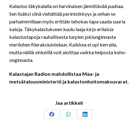
LINK
Kalastus täkykalalla on harvinaisen jännittävää puuhaa.
Sen lisäksi siinä viehättää perinteikkyys ja onhan se
EMBED
parhaimmillaan myös erittäin tehokas tapa saada suuria
kaloja. Täkykalastukseen kuulu laaja kirjo erilaisia
kalastustapoja rauhallisesta turpien jokionginnasta
merilohen fileraksiuisteluun. Kaikkea ei opi kerralla,
mutta näillä vinkeillä voit aloittaa vaikka helposta koho-
onginnasta.
Kalastajan Radion mahdollistaa Maa- ja
metsätalousministeriö ja kalastonhoitomaksuvarat.
Jaa artikkeli
Share
Share
Share
on
on
on
Facebook
WhatsApp
LinkedIn