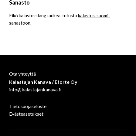
Sanasto
Eikö kalastusslangi aukea, tutustu
kalastus-suomi-
sanastoon
.
Ota yhteyttä
Kalastajan Kanava / Eforte Oy
info@kalastajankanava.fi
Tietosuojaseloste
Evästeasetukset