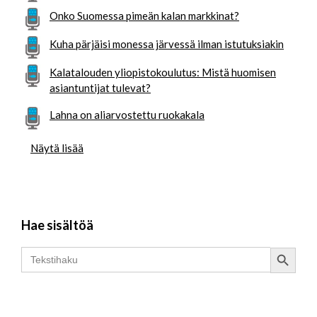
Onko Suomessa pimeän kalan markkinat?
Kuha pärjäisi monessa järvessä ilman istutuksiakin
Kalatalouden yliopistokoulutus: Mistä huomisen
asiantuntijat tulevat?
Lahna on aliarvostettu ruokakala
Näytä lisää
Hae sisältöä
Search Button
Search
for: