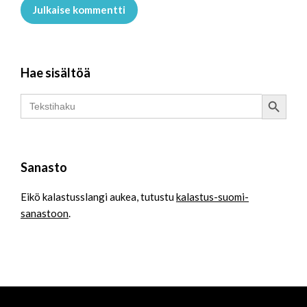
Julkaise kommentti
Hae sisältöä
Search Button
Search
for:
Sanasto
Eikö kalastusslangi aukea, tutustu
kalastus-suomi-
sanastoon
.