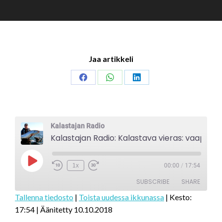
Jaa artikkeli
Share
Share
Share
on
on
on
Facebook
WhatsApp
LinkedIn
Kalastajan Radio
Kalastajan Radio: Kalastava vieras: vaapunvalmistaja ja aktiiviuistelija Hannu Kesonen
Play
1x
00:00
/
17:54
Episode
SUBSCRIBE
SHARE
Tallenna tiedosto
|
Toista uudessa ikkunassa
|
Kesto:
17:54
|
Äänitetty 10.10.2018
SHARE
RSS FEED