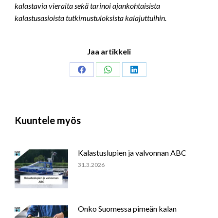
kalastavia vieraita sekä tarinoi ajankohtaisista
kalastusasioista tutkimustuloksista kalajuttuihin.
Jaa artikkeli
Share
Share
Share
on
on
on
Facebook
WhatsApp
LinkedIn
Kuuntele myös
Kalastuslupien ja valvonnan ABC
31.3.2026
Onko Suomessa pimeän kalan