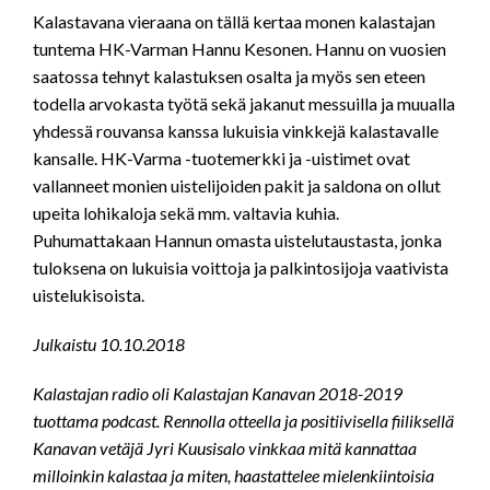
LINK
Kalastavana vieraana on tällä kertaa monen kalastajan
tuntema HK-Varman Hannu Kesonen. Hannu on vuosien
EMBED
saatossa tehnyt kalastuksen osalta ja myös sen eteen
todella arvokasta työtä sekä jakanut messuilla ja muualla
yhdessä rouvansa kanssa lukuisia vinkkejä kalastavalle
kansalle. HK-Varma -tuotemerkki ja -uistimet ovat
vallanneet monien uistelijoiden pakit ja saldona on ollut
upeita lohikaloja sekä mm. valtavia kuhia.
Puhumattakaan Hannun omasta uistelutaustasta, jonka
tuloksena on lukuisia voittoja ja palkintosijoja vaativista
uistelukisoista.
Julkaistu 10.10.2018
Kalastajan radio oli Kalastajan Kanavan 2018-2019
tuottama podcast. Rennolla otteella ja positiivisella fiiliksellä
Kanavan vetäjä Jyri Kuusisalo vinkkaa mitä kannattaa
milloinkin kalastaa ja miten, haastattelee mielenkiintoisia