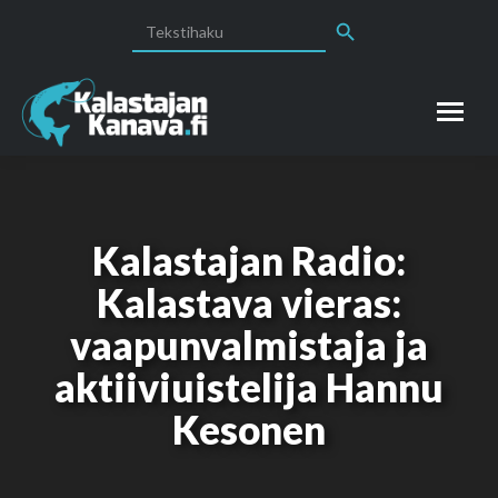
Search Button
Search
for:
Kalastajan Radio:
Kalastava vieras:
vaapunvalmistaja ja
You are here:
aktiiviuistelija Hannu
Kesonen