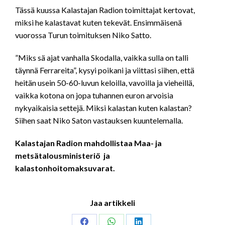
LINK
Tässä kuussa Kalastajan Radion toimittajat kertovat,
miksi he kalastavat kuten tekevät. Ensimmäisenä
EMBED
vuorossa Turun toimituksen Niko Satto.
”Miks sä ajat vanhalla Skodalla, vaikka sulla on talli
täynnä Ferrareita”, kysyi poikani ja viittasi siihen, että
heitän usein 50-60-luvun keloilla, vavoilla ja vieheillä,
vaikka kotona on jopa tuhannen euron arvoisia
nykyaikaisia settejä. Miksi kalastan kuten kalastan?
Siihen saat Niko Saton vastauksen kuuntelemalla.
Kalastajan Radion mahdollistaa Maa- ja
metsätalousministeriö ja
kalastonhoitomaksuvarat.
Jaa artikkeli