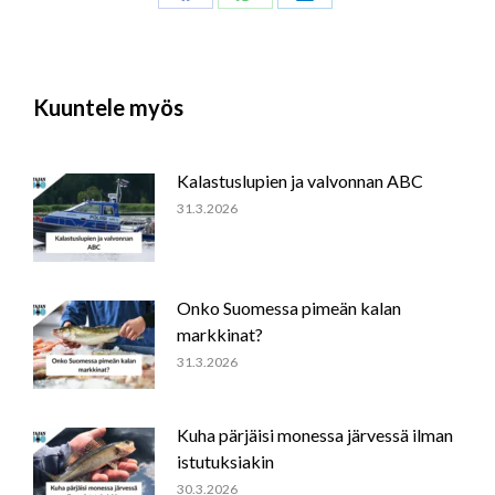
Share
Share
Share
on
on
on
Facebook
WhatsApp
LinkedIn
Kuuntele myös
Kalastuslupien ja valvonnan ABC
31.3.2026
Onko Suomessa pimeän kalan
markkinat?
31.3.2026
Kuha pärjäisi monessa järvessä ilman
istutuksiakin
30.3.2026