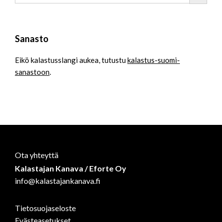
Sanasto
Eikö kalastusslangi aukea, tutustu
kalastus-suomi-
sanastoon
.
Ota yhteyttä
Kalastajan Kanava / Eforte Oy
info@kalastajankanava.fi
Tietosuojaseloste
Evästeasetukset