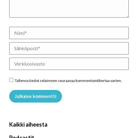
Nimi *
Sähköposti *
Verkkosivusto
Tallenna tiedot selaimeen seuraavaa kommentointikertaa varten.
Julkaise kommentti
Kaikki aiheesta
Podcastit