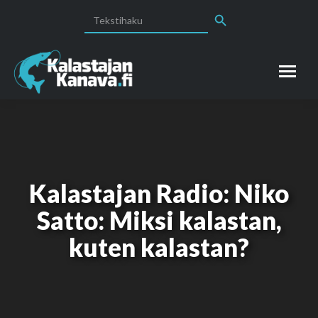
Search Button
Search
for:
Kalastajan Radio: Niko
Satto: Miksi kalastan,
You are here:
kuten kalastan?