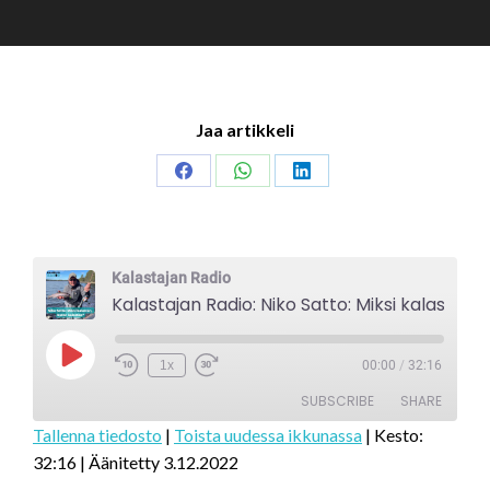
Jaa artikkeli
Share
Share
Share
on
on
on
Facebook
WhatsApp
LinkedIn
Kalastajan Radio
Kalastajan Radio: Niko Satto: Miksi kalastan, k
Play
1x
00:00
/
32:16
Episode
SUBSCRIBE
SHARE
Tallenna tiedosto
|
Toista uudessa ikkunassa
|
Kesto:
32:16
|
Äänitetty 3.12.2022
SHARE
RSS FEED