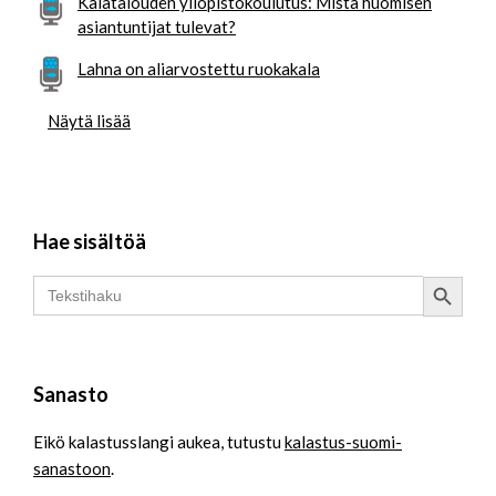
Kalatalouden yliopistokoulutus: Mistä huomisen
asiantuntijat tulevat?
Lahna on aliarvostettu ruokakala
Näytä lisää
Hae sisältöä
Search Button
Search
for:
Sanasto
Eikö kalastusslangi aukea, tutustu
kalastus-suomi-
sanastoon
.