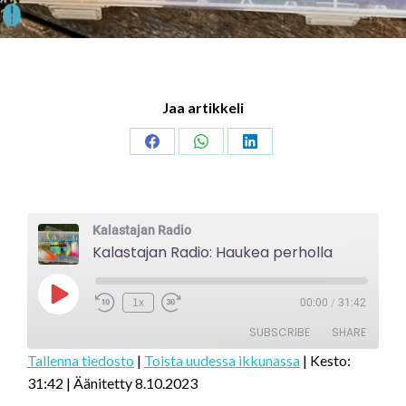
Jaa artikkeli
Share
Share
Share
on
on
on
Facebook
WhatsApp
LinkedIn
Kalastajan Radio
Kalastajan Radio: Haukea perholla
Play
1x
00:00
/
31:42
Episode
SUBSCRIBE
SHARE
Tallenna tiedosto
|
Toista uudessa ikkunassa
|
Kesto:
31:42
|
Äänitetty 8.10.2023
SHARE
RSS FEED