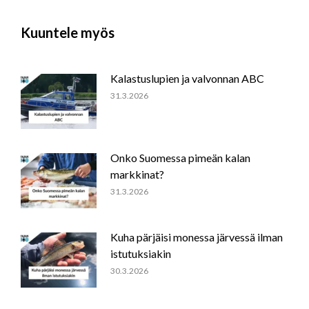
Facebook
WhatsApp
LinkedIn
Kuuntele myös
Kalastuslupien ja valvonnan ABC
31.3.2026
Onko Suomessa pimeän kalan
markkinat?
31.3.2026
Kuha pärjäisi monessa järvessä ilman
istutuksiakin
30.3.2026