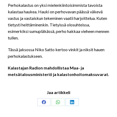
LINK
Perhokalastus on yksi mielenkiintoisimmista tavoista
kalastaa haukea. Hauki on perhovavan päässä väkevä
EMBED
vastus ja vastaiskun tekeminen vaatii harjoittelua. Kuten
tietysti heittäminenkin. Tietyissä olosuhteissa,
esimerkiksi sumupläkässä, perho hakkaa vieheen mennen
tullen.
Tässä jaksossa Niko Satto kertoo vinkit ja niksit hauen
perhokalastukseen.
Kalastajan Radion mahdollistaa Maa- ja
metsätalousministeriö ja kalastonhoitomaksuvarat.
Jaa artikkeli
Share
Share
Share
on
on
on