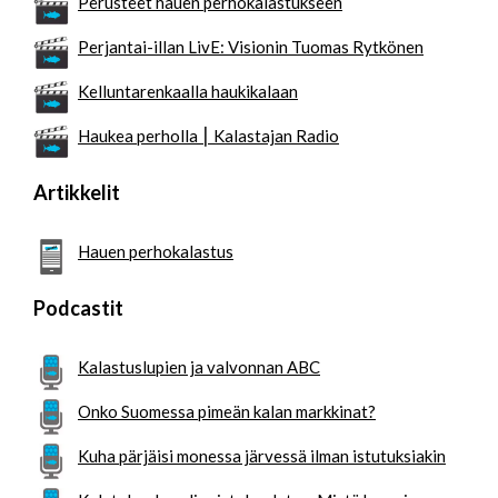
Perusteet hauen perhokalastukseen
Perjantai-illan LivE: Visionin Tuomas Rytkönen
Kelluntarenkaalla haukikalaan
Haukea perholla ⎮ Kalastajan Radio
Artikkelit
Hauen perhokalastus
Podcastit
Kalastuslupien ja valvonnan ABC
Onko Suomessa pimeän kalan markkinat?
Kuha pärjäisi monessa järvessä ilman istutuksiakin