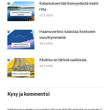
Kalastuksen häiritsevyydestä muhii
riita
25.3.2026
Haamuverkko kalastaa itsekseen
vuosikymmeniä
18.3.2026
Muikku on tärkeä saaliskala
16.3.2026
Kysy ja kommentoi
Sähköpostiosoitettasi ei näytetä julkisesti. Pakolliset tiedot on merkattu
*