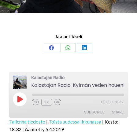
Jaa artikkeli
Share
Share
Share
on
on
on
Facebook
WhatsApp
LinkedIn
Kalastajan Radio
Kalastajan Radio: Kylmän veden hauenkalastus
Play
1x
00:00
/
18:32
Episode
SUBSCRIBE
SHARE
Tallenna tiedosto
|
Toista uudessa ikkunassa
|
Kesto:
18:32
|
Äänitetty 5.4.2019
SHARE
RSS FEED