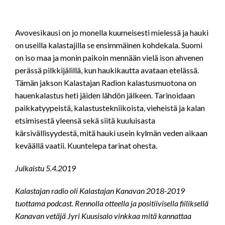
LINK
EMBED
Avovesikausi on jo monella kuumeisesti mielessä ja hauki
on useilla kalastajilla se ensimmäinen kohdekala. Suomi
on iso maa ja monin paikoin mennään vielä ison ahvenen
perässä pilkkijälillä, kun haukikautta avataan etelässä.
Tämän jakson Kalastajan Radion kalastusmuotona on
hauenkalastus heti jäiden lähdön jälkeen. Tarinoidaan
paikkatyypeistä, kalastustekniikoista, vieheistä ja kalan
etsimisestä yleensä sekä siitä kuuluisasta
kärsivällisyydestä, mitä hauki usein kylmän veden aikaan
keväällä vaatii. Kuuntelepa tarinat ohesta.
Julkaistu 5.4.2019
Kalastajan radio oli Kalastajan Kanavan 2018-2019
tuottama podcast. Rennolla otteella ja positiivisella fiiliksellä
Kanavan vetäjä Jyri Kuusisalo vinkkaa mitä kannattaa