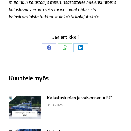
milloinkin kalastaa ja miten, haastattelee mielenkiintoisia
kalastavia vieraita sekä tarinoi ajankohtaisista
kalastusasioista tutkimustuloksista kalajuttuihin.
Jaa artikkeli
Share
Share
Share
on
on
on
Facebook
WhatsApp
LinkedIn
Kuuntele myös
Kalastuslupien ja valvonnan ABC
31.3.2026