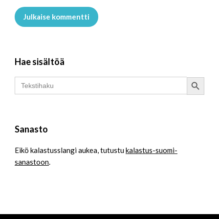
Julkaise kommentti
Hae sisältöä
Search Button
Search
for:
Sanasto
Eikö kalastusslangi aukea, tutustu
kalastus-suomi-
sanastoon
.