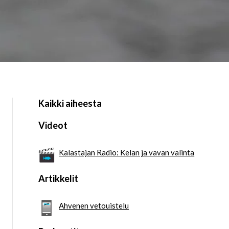
Kaikki aiheesta
Videot
Kalastajan Radio: Kelan ja vavan valinta
Artikkelit
Ahvenen vetouistelu