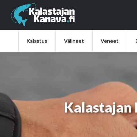
Kalastus
Välineet
Veneet
Elek
Kalastus
Välineet
Veneet
Kalastajan 