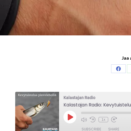
Jaa 
Share
on
Faceb
Kalastajan Radio
Kalastajan Radio: Kevytuistelu
Play
1x
Episode
SUBSCRIBE
SHARE