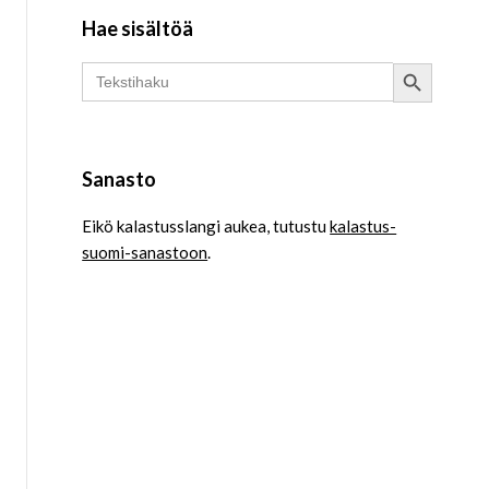
Hae sisältöä
Search Button
Search
for:
Sanasto
Eikö kalastusslangi aukea, tutustu
kalastus-
suomi-sanastoon
.