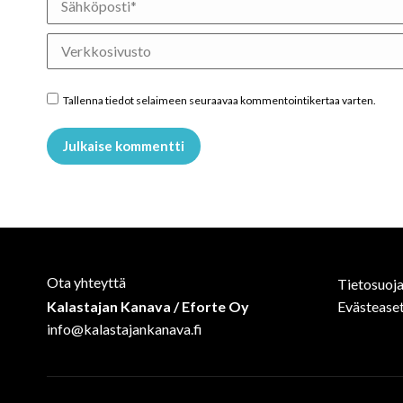
Verkkosivusto
Tallenna tiedot selaimeen seuraavaa kommentointikertaa varten.
Julkaise kommentti
Ota yhteyttä
Tietosuoja
Kalastajan Kanava / Eforte Oy
Evästease
info@kalastajankanava.fi