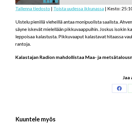
Tallenna tiedosto
|
Toista uudessa ikkunassa
|
Kesto: 25:1
SHARE
Uistelu pienillä vieheillä antaa monipuolista saalista. Ahven 
RSS FEED
LINK
säyne iskevät mielellään pikkuvaappuihin. Joskus isokin kal
leppoisaa kalastusta. Pikkuvaaput kalastavat hitaassa vauh
EMBED
rantoja.
Kalastajan Radion mahdollistaa Maa- ja metsätalousm
Jaa 
Share
on
Faceb
Kuuntele myös