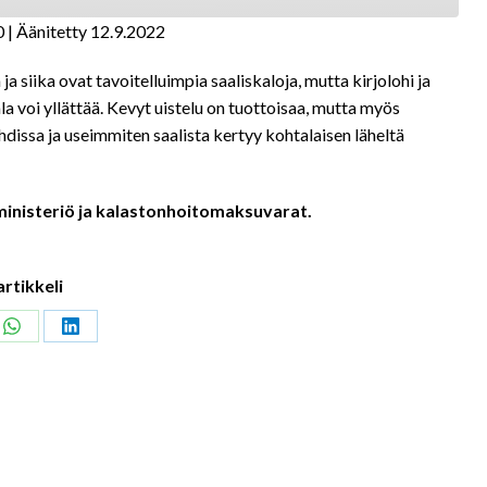
0
|
Äänitetty 12.9.2022
ja siika ovat tavoitelluimpia saaliskaloja, mutta kirjolohi ja
a voi yllättää. Kevyt uistelu on tuottoisaa, mutta myös
dissa ja useimmiten saalista kertyy kohtalaisen läheltä
inisteriö ja kalastonhoitomaksuvarat.
artikkeli
Share
Share
on
on
ook
WhatsApp
LinkedIn