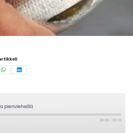
artikkeli
Share
Share
on
on
ook
WhatsApp
LinkedIn
a pienvieheillä
00:00
/
25:10