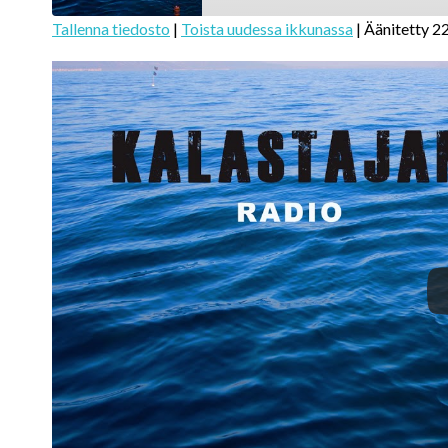
Tallenna tiedosto
|
Toista uudessa ikkunassa
|
Äänitetty 2
SHARE
RSS FEED
LINK
EMBED