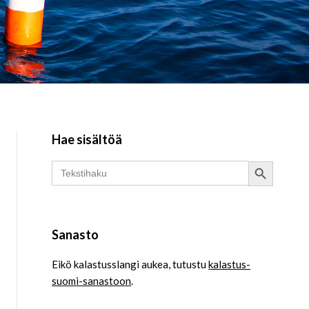
Hae sisältöä
Search Button
Search
for:
Sanasto
Eikö kalastusslangi aukea, tutustu
kalastus-
suomi-sanastoon
.