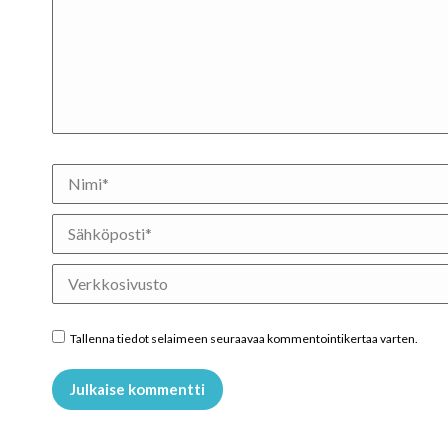
Nimi *
Sähköposti *
Verkkosivusto
Tallenna tiedot selaimeen seuraavaa kommentointikertaa varten.
Julkaise kommentti