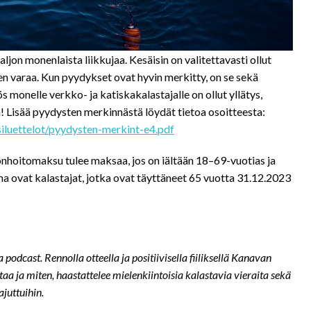
jon monenlaista liikkujaa. Kesäisin on valitettavasti ollut
n varaa. Kun pyydykset ovat hyvin merkitty, on se sekä
 monelle verkko- ja katiskakalastajalle on ollut yllätys,
a! Lisää pyydysten merkinnästä löydät tietoa osoitteesta:
iluettelot/pyydysten-merkint-e4.pdf
hoitomaksu tulee maksaa, jos on iältään 18–69-vuotias ja
ena ovat kalastajat, jotka ovat täyttäneet 65 vuotta 31.12.2023
dcast. Rennolla otteella ja positiivisella fiiliksellä Kanavan
aa ja miten, haastattelee mielenkiintoisia kalastavia vieraita sekä
ajuttuihin.