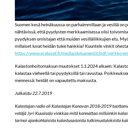
Suomen kesä heinäkuussa on parhaimmillaan ja vesillä on pal
nähtävissä, että pyydysten merkkaamisessa olisi toivomise
pyydyksen omistajan että muiden vesilläliikkujien etu. Myös
millaiset luvat heidän tulee hankkia! Kuuntele vinkit ohest
https://www.eraluvat.fi/media/dokumentit/pdf/verkkoves
Kalastonhoitomaksun muutokset 1.1.2024 alkaen: Kalaston
kalastaa vieheellä tai pyydyksillä tai ravustaa. Poikkeuks
mennessä: heidät on vapautettu maksusta.
Julkaistu 22.7.2019
Kalastajan radio oli Kalastajan Kanavan 2018-2019 tuottama po
vetäjä Jyri Kuusisalo vinkkaa mitä kannattaa milloinkin kalast
tarinoi ajankohtaisista kalastusasioista tutkimustuloksista kal