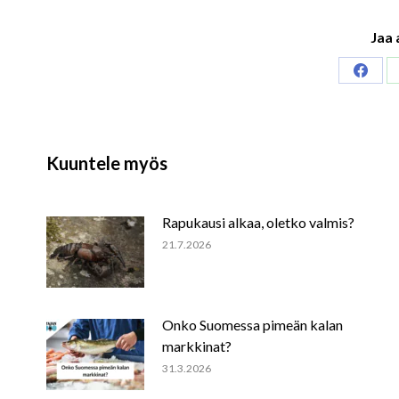
Jaa 
Share
on
Faceb
Kuuntele myös
Rapukausi alkaa, oletko valmis?
21.7.2026
Onko Suomessa pimeän kalan
markkinat?
31.3.2026