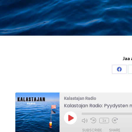
Jaa 
Share
on
Faceb
Kalastajan Radio
Kalastajan Radio: Pyydysten m
Play
1x
Episode
SUBSCRIBE
SHARE