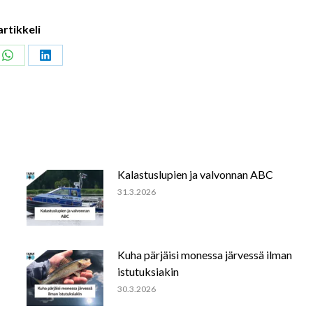
artikkeli
Share
Share
on
on
ook
WhatsApp
LinkedIn
Kalastuslupien ja valvonnan ABC
31.3.2026
Kuha pärjäisi monessa järvessä ilman
istutuksiakin
30.3.2026