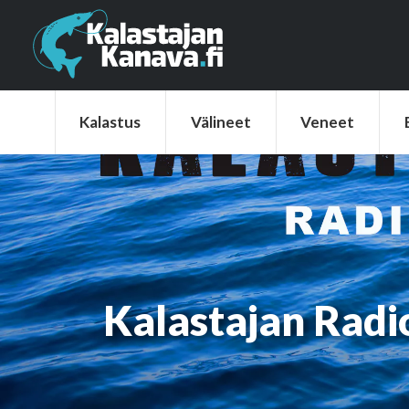
Kalastus
Välineet
Veneet
Elek
Kalastus
Välineet
Veneet
Kalastajan Radi