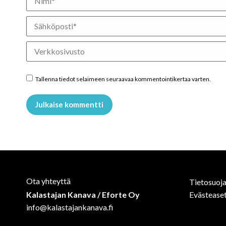
Sähköposti *
Verkkosivusto
Tallenna tiedot selaimeen seuraavaa kommentointikertaa varten.
Julkaise kommentti
Ota yhteyttä
Tietosuoja
Kalastajan Kanava / Eforte Oy
Evästease
info@kalastajankanava.fi