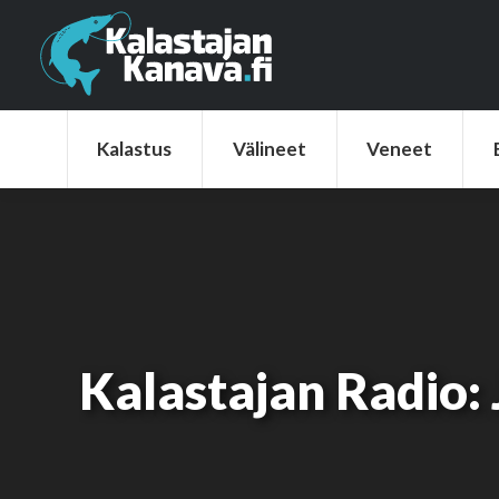
Kalastus
Välineet
Veneet
Elek
Kalastus
Välineet
Veneet
Kalastajan Radio: