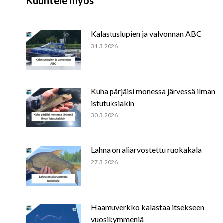
Kuuntele myös
Kalastuslupien ja valvonnan ABC
31.3.2026
Kuha pärjäisi monessa järvessä ilman
istutuksiakin
30.3.2026
Lahna on aliarvostettu ruokakala
27.3.2026
Haamuverkko kalastaa itsekseen
vuosikymmeniä