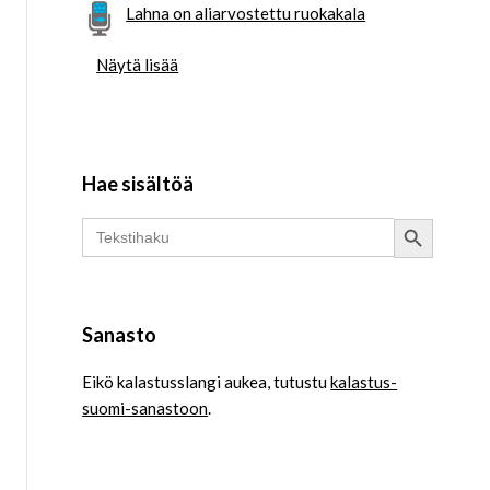
Lahna on aliarvostettu ruokakala
Näytä lisää
Hae sisältöä
Search Button
Search
for:
Sanasto
Eikö kalastusslangi aukea, tutustu
kalastus-
suomi-sanastoon
.