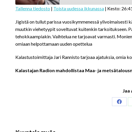
Tallenna tiedosto
|
Toista uudessa ikkunassa
|
Kesto: 26:4
SHARE
Jigistä on tullut parissa vuosikymmenessä ylivoimaisesti 
RSS FEED
LINK
muutkin viehetyypit soveltuvat kuitenkin tarkoitukseen. Pa
tehokkaampiakin. Vaihtelua ne tarjoavat varmasti. Monie
EMBED
omiaan helpottamaan uuden opettelua
Kalastustoimittaja Jari Rannisto tarjoaa ajatuksia, omia k
Kalastajan Radion mahdollistaa Maa- ja metsätalousm
Jaa 
Share
on
Faceb