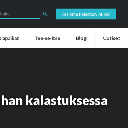
aikat
Tee-se-itse
Blogi
Uutiset
Search Button
Jaa oma kalastusvinkkisi
alapaikat
Tee-se-itse
Blogi
Uutiset
uhan kalastuksessa