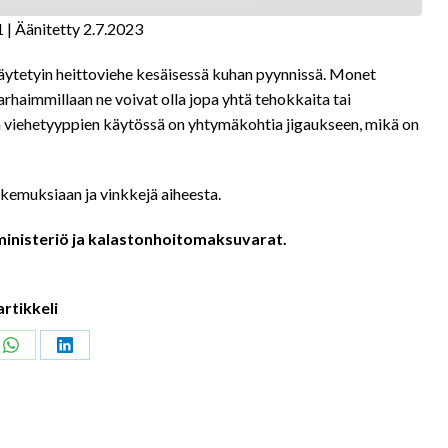
1
|
Äänitetty 2.7.2023
käytetyin heittoviehe kesäisessä kuhan pyynnissä. Monet
rhaimmillaan ne voivat olla jopa yhtä tehokkaita tai
n viehetyyppien käytössä on yhtymäkohtia jigaukseen, mikä on
okemuksiaan ja vinkkejä aiheesta.
inisteriö ja kalastonhoitomaksuvarat.
artikkeli
Share
Share
on
on
ook
WhatsApp
LinkedIn