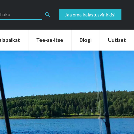
aikat
Tee-se-itse
Blogi
Uutiset
Search Button
Jaa oma kalastusvinkkisi
alapaikat
Tee-se-itse
Blogi
Uutiset