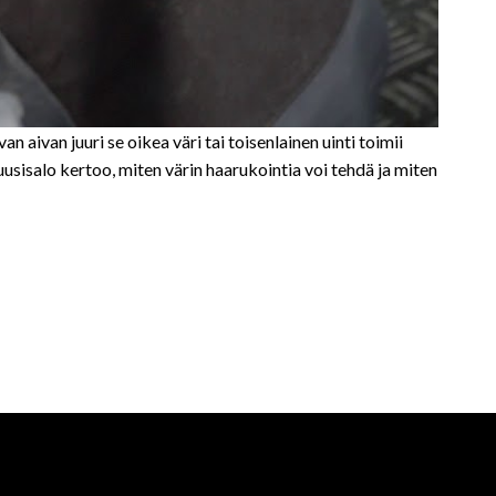
an aivan juuri se oikea väri tai toisenlainen uinti toimii
Kuusisalo kertoo, miten värin haarukointia voi tehdä ja miten