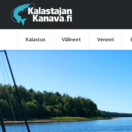
Kalastus
Välineet
Veneet
Elek
Kalastus
Välineet
Veneet