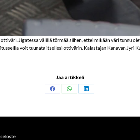
ttiväri. Jigatessa välillä törmää siihen, ettei mikään väri tunnu olev
itusseilla voit tuunata itsellesi ottivärin. Kalastajan Kanavan Jyri 
Jaa artikkeli
Share
Share
Share
on
on
on
Facebook
WhatsApp
LinkedIn
seloste