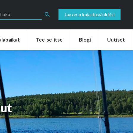
aikat
Tee-se-itse
Blogi
Uutiset
Search Button
Jaa oma kalastusvinkkisi
alapaikat
Tee-se-itse
Blogi
Uutiset
tut