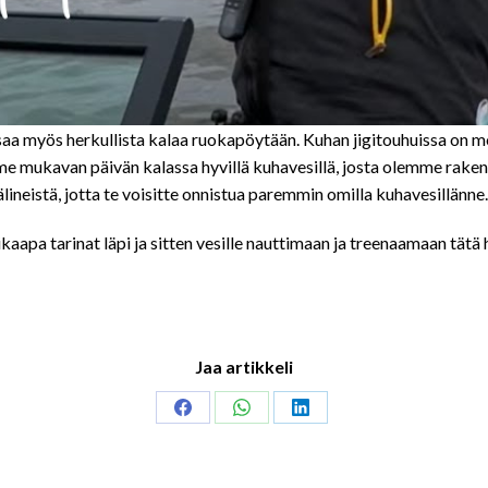
a myös herkullista kalaa ruokapöytään. Kuhan jigitouhuissa on moni
mukavan päivän kalassa hyvillä kuhavesillä, josta olemme rakentan
älineistä, jotta te voisitte onnistua paremmin omilla kuhavesillänne.
aapa tarinat läpi ja sitten vesille nauttimaan ja treenaamaan tätä h
Jaa artikkeli
Share
Share
Share
on
on
on
Facebook
WhatsApp
LinkedIn