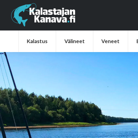
Kalastus
Välineet
Veneet
Elek
Kalastus
Välineet
Veneet