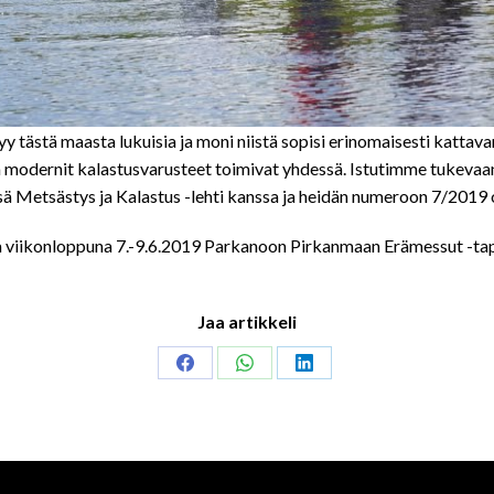
yy tästä maasta lukuisia ja moni niistä sopisi erinomaisesti kat
 ja modernit kalastusvarusteet toimivat yhdessä. Istutimme tukeva
sä Metsästys ja Kalastus -lehti kanssa ja heidän numeroon 7/2019 o
na viikonloppuna 7.-9.6.2019 Parkanoon Pirkanmaan Erämessut -ta
Jaa artikkeli
Share
Share
Share
on
on
on
Facebook
WhatsApp
LinkedIn