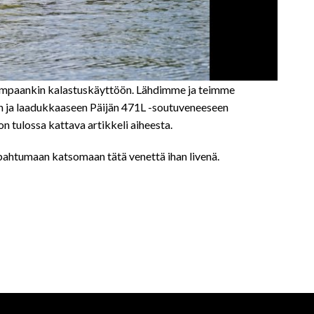
tavampaankin kalastuskäyttöön. Lähdimme ja teimme
an ja laadukkaaseen Päijän 471L -soutuveneeseen
n tulossa kattava artikkeli aiheesta.
pahtumaan katsomaan tätä venettä ihan livenä.