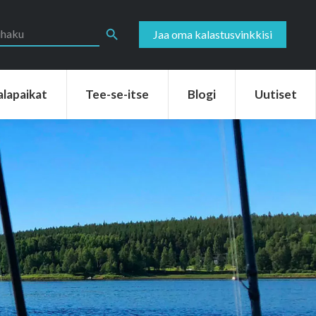
aikat
Tee-se-itse
Blogi
Uutiset
Search Button
Jaa oma kalastusvinkkisi
alapaikat
Tee-se-itse
Blogi
Uutiset