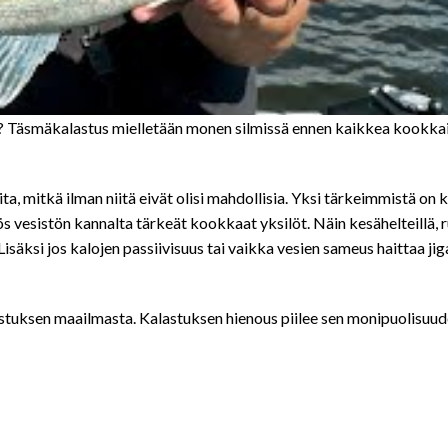
sta? Täsmäkalastus mielletään monen silmissä ennen kaikkea kookk
ita, mitkä ilman niitä eivät olisi mahdollisia. Yksi tärkeimmistä o
s vesistön kannalta tärkeät kookkaat yksilöt. Näin kesähelteillä
 Lisäksi jos kalojen passiivisuus tai vaikka vesien sameus haittaa ji
stuksen maailmasta. Kalastuksen hienous piilee sen monipuolisuudess