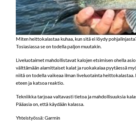
Miten heittokalastaa kuhaa, kun sitä ei löydy pohjalinja
Tosiasiassa se on todella paljon muutakin.
Liveluotaimet mahdollistavat kalojen etsimisen ohella asio
välttämään alamittaiset kalat ja ruokakalaa pyytäessä myö
niitä on todella vaikeaa ilman liveluotainta heittokalastaa.
eteen ja katsoa reaktio.
Tekniikka tarjoaa valtavasti tietoa ja mahdollisuuksia kala
Pääasia on, että käydään kalassa.
Yhteistyössä: Garmin