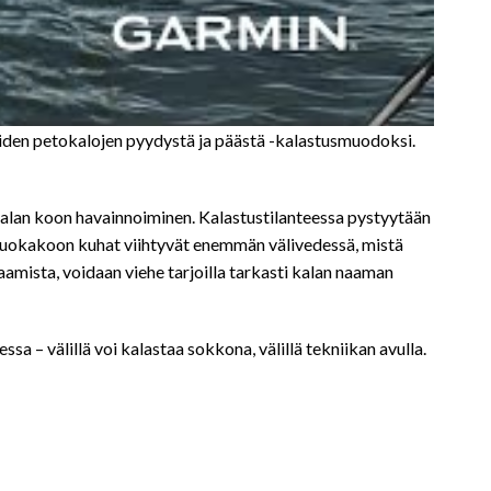
aiden petokalojen pyydystä ja päästä -kalastusmuodoksi.
n kalan koon havainnoiminen. Kalastustilanteessa pystyytään
, ruokakoon kuhat viihtyvät enemmän välivedessä, mistä
gaamista, voidaan viehe tarjoilla tarkasti kalan naaman
a – välillä voi kalastaa sokkona, välillä tekniikan avulla.