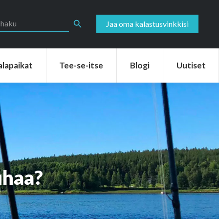
aikat
Tee-se-itse
Blogi
Uutiset
Search Button
Jaa oma kalastusvinkkisi
alapaikat
Tee-se-itse
Blogi
Uutiset
uhaa?