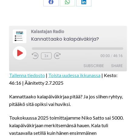
Share
Share
Share
on
on
on
Facebook
WhatsApp
LinkedIn
Kalastajan Radio
Kannattaako kalapäiväkirja?
Play
1x
00:00
/
46:16
Episode
SUBSCRIBE
SHARE
Tallenna tiedosto
|
Toista uudessa ikkunassa
|
Kesto:
46:16
|
Äänitetty 2.7.2025
SHARE
RSS FEED
LINK
Kannattaako kalapäiväkirjaa pitää? Ja jos siihen ryhtyy,
pitääkö sitä opiksi vai huviksi.
EMBED
Toukokuussa 2025 toimittajamme Niko Satto sai 5000.
kalapäiväkirjaan merkitsemänsä hauen. Kala tuli
vastaavalla setillä kuin hänen ensimmäinen