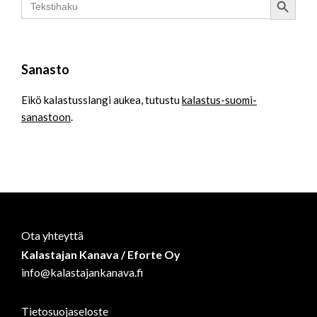
for:
Sanasto
Eikö kalastusslangi aukea, tutustu
kalastus-suomi-
sanastoon
.
Ota yhteyttä
Kalastajan Kanava / Eforte Oy
info@kalastajankanava.fi
Tietosuojaseloste