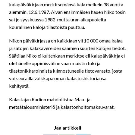
kalapäiväkirjaan merkitsemänsä kala melkein 38 vuotta
aiemmin, 12.6.1987. Aivan ensimmäisen hauen Niko tosin
sai jo syyskuussa 1982, mutta uran alkupuolelta
kourallinen kaloja tilastoista puuttuu.
Nikon päiväkirjassa on kaikkiaan yli 10 000 omaa kalaa
ja satojen kalakavereiden saamien suurten kalojen tiedot.
Säätilaa Niko ei kuitenkaan merkitse eli kalapäiväkirja ei
ole hänelle oppimisväline vaan muistin tuki ja
tilastonikkaroinnista kiinnostuneelle tietovarasto, josta
voi seurailla vaikkapa oman kalastushistoriansa
kehitystä.
Kalastajan Radion mahdollistaa Maa- ja
metsätalousministeriö ja kalastonhoitomaksuvarat.
Jaa artikkeli