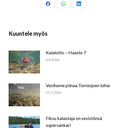
Share
Share
Share
on
on
on
Facebook
WhatsApp
LinkedIn
Kuuntele myös
Kalalotto – Haaste 7
6.8.2026
Vesihome piinaa Torniojoen lohia
31.7.2026
Fiksu kalastaja on vesistönsä
supersankari