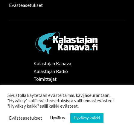
Evästeasetukset
Kalastajan Kanava
Kalastajan Radio
Toimittajat
Kalaruoka
Vapaa-ajan kalastus Suomessa
Sivustolla käytetään evästeitä mm. kävijäseurantaan.
"Hyväksy” sallii evästeasetuksista valitsemasi evästeet.
Tilaa uutiskirje
"Hyväksy kaikki" sallii kaikki evästeet.
Evästeasetukset
Hyväksy
Hyväksy kaikki