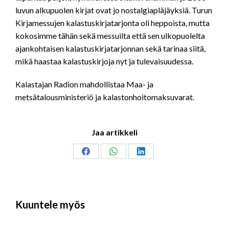
luvun alkupuolen kirjat ovat jo nostalgiapläjäyksiä. Turun
Kirjamessujen kalastuskirjatarjonta oli heppoista, mutta
kokosimme tähän sekä messuilta että sen ulkopuolelta
ajankohtaisen kalastuskirjatarjonnan sekä tarinaa siitä,
mikä haastaa kalastuskirjoja nyt ja tulevaisuudessa.
Kalastajan Radion mahdollistaa Maa- ja
metsätalousministeriö ja kalastonhoitomaksuvarat.
Jaa artikkeli
Share
Share
Share
on
on
on
Facebook
WhatsApp
LinkedIn
Kuuntele myös