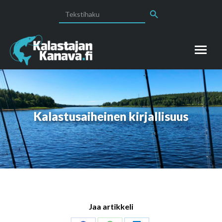
Search Button
Search
for:
Kalastusaiheinen kirjallisuus
Jaa artikkeli