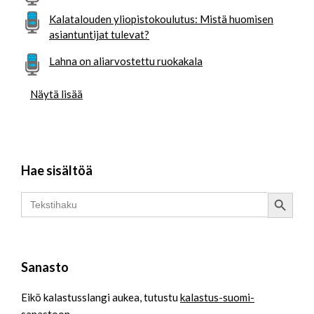
Kalatalouden yliopistokoulutus: Mistä huomisen
asiantuntijat tulevat?
Lahna on aliarvostettu ruokakala
Näytä lisää
Hae sisältöä
Search Button
Search
for:
Sanasto
Eikö kalastusslangi aukea, tutustu
kalastus-suomi-