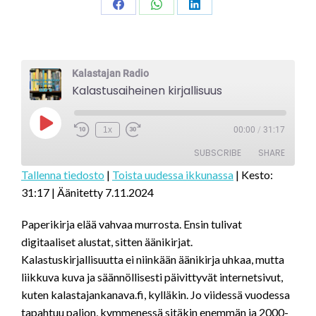
Share
Share
Share
on
on
on
Facebook
WhatsApp
LinkedIn
Kalastajan Radio
Kalastusaiheinen kirjallisuus
Play
1x
00:00
/
31:17
Episode
SUBSCRIBE
SHARE
Tallenna tiedosto
|
Toista uudessa ikkunassa
|
Kesto:
31:17
|
Äänitetty 7.11.2024
SHARE
RSS FEED
LINK
Paperikirja elää vahvaa murrosta. Ensin tulivat
digitaaliset alustat, sitten äänikirjat.
EMBED
Kalastuskirjallisuutta ei niinkään äänikirja uhkaa, mutta
liikkuva kuva ja säännöllisesti päivittyvät internetsivut,
kuten kalastajankanava.fi, kylläkin. Jo viidessä vuodessa
tapahtuu paljon, kymmenessä sitäkin enemmän ja 2000-